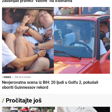
zabavljali praveći "valove" na tribinama
/
VIDEO
I
PRIJE 4 DANA
Nevjerovatna scena iz BiH: 20 ljudi u Golfu 2, pokušali
oboriti Guinnessov rekord
/
Pročitajte još