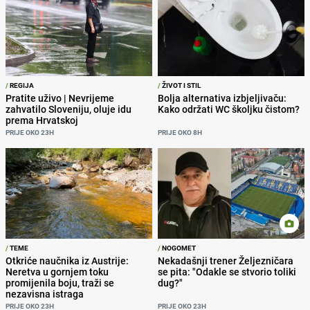
/
REGIJA
/
ŽIVOT I STIL
Pratite uživo | Nevrijeme
Bolja alternativa izbjeljivaču:
zahvatilo Sloveniju, oluje idu
Kako održati WC školjku čistom?
prema Hrvatskoj
PRIJE OKO 23H
PRIJE OKO 8H
/
TEME
/
NOGOMET
Otkriće naučnika iz Austrije:
Nekadašnji trener Željezničara
Neretva u gornjem toku
se pita: "Odakle se stvorio toliki
promijenila boju, traži se
dug?"
nezavisna istraga
PRIJE OKO 23H
PRIJE OKO 23H