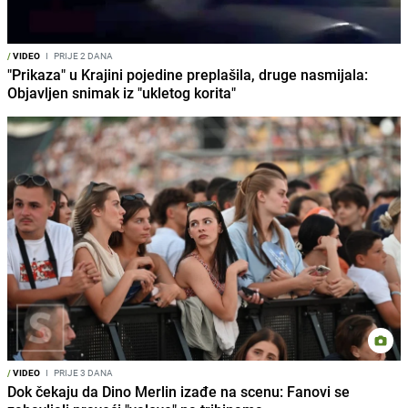
/
VIDEO
I
PRIJE 2 DANA
"Prikaza" u Krajini pojedine preplašila, druge nasmijala:
Objavljen snimak iz "ukletog korita"
/
VIDEO
I
PRIJE 3 DANA
Dok čekaju da Dino Merlin izađe na scenu: Fanovi se