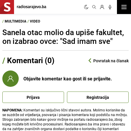
Otvor
/
MULTIMEDIA
/
VIDEO
Sanela otac molio da upiše fakultet,
on izabrao ovce: "Sad imam sve"
/
Komentari (0)
Povratak na članak
Objavite komentar kao gost ili se prijavite.
Prijava
Registracija
NAPOMENA:
Komentari su isključivo lični stavovi autora. Molimo korisnike da
se suzdrže od vrijeđanja, psovanja i pisanja komentara koji podstiču na mržnju.
Strogo zabranjen bilo kakav govor mržnje na portalu radiosarajevo.ba, zbog
kojeg možete biti krivično procesuirani. Radiosarajevo.ba ima pravo i obavezu
da na zahtjev zvaničnih organa dostavi podatke o korisniku čiji komentari