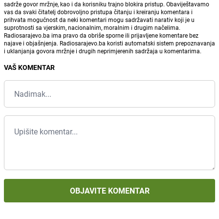
sadrže govor mržnje, kao i da korisniku trajno blokira pristup. Obaviještavamo
vas da svaki čitatelj dobrovoljno pristupa čitanju i kreiranju komentara i
prihvata mogućnost da neki komentari mogu sadržavati narativ koji je u
suprotnosti sa vjerskim, nacionalnim, moralnim i drugim načelima.
Radiosarajevo.ba ima pravo da obriše sporne ili prijavljene komentare bez
najave i objašnjenja. Radiosarajevo.ba koristi automatski sistem prepoznavanja
i uklanjanja govora mržnje i drugih neprimjerenih sadržaja u komentarima.
VAŠ KOMENTAR
OBJAVITE KOMENTAR