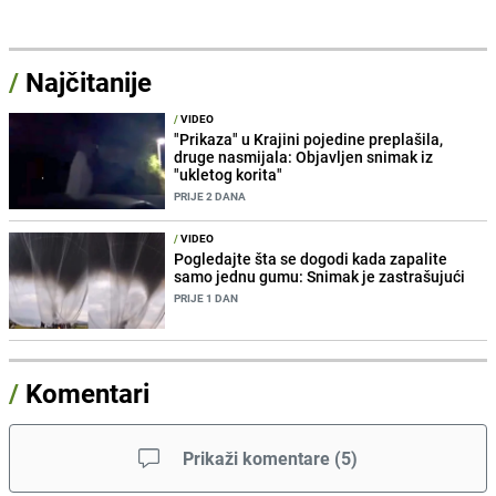
/
Najčitanije
/
VIDEO
"Prikaza" u Krajini pojedine preplašila,
druge nasmijala: Objavljen snimak iz
"ukletog korita"
PRIJE 2 DANA
/
VIDEO
Pogledajte šta se dogodi kada zapalite
samo jednu gumu: Snimak je zastrašujući
PRIJE 1 DAN
/
Komentari
Prikaži komentare
(
5
)