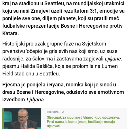
kraj na stadionu u Seattleu, na mundijalskoj utakmici
koju su naši Zmajevi uzeli rezultatom 3:1, emocije su
ponijele sve one, diljem planete, koji su pratili meč
fudbalske reprezentacije Bosne i Hercegovine protiv
Katara.
Historijski prolazak grupne faze na Svjetskom
prvenstvu 'očepio' je grla svih nas koji smo, uz suze
radosnije, za šalovima i zastavama zapjevali
Ljiljane
,
pjesmu Halida Bešlića, koja se prolomila na Lumen
Field stadionu u Seattleu.
Pjesma je ponijela i Ryana, momka koji je sinoć u
dresu Bosne i Hercegovine, oduševio sve emotivnom
izvedbom
Ljiljana
.
TRENDING
Stručnjak za sigurnost Ahmed Kico upozorava:
Pred nama je burna jesen, institucije moraju
djelovati