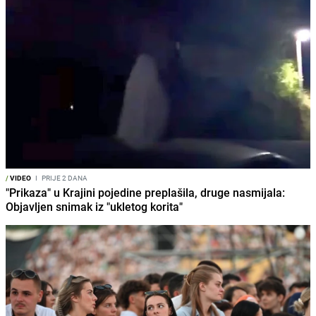
/
VIDEO
I
PRIJE 2 DANA
"Prikaza" u Krajini pojedine preplašila, druge nasmijala:
Objavljen snimak iz "ukletog korita"