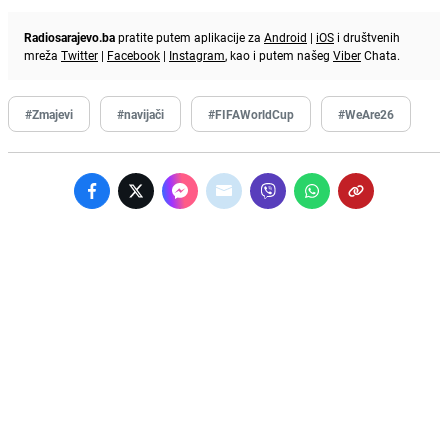
Radiosarajevo.ba
pratite putem aplikacije za
Android
|
iOS
i društvenih
mreža
Twitter
|
Facebook
|
Instagram
, kao i putem našeg
Viber
Chata.
#Zmajevi
#navijači
#FIFAWorldCup
#WeAre26