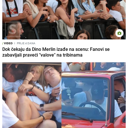
/
VIDEO
I
PRIJE 4 DANA
Dok čekaju da Dino Merlin izađe na scenu: Fanovi se
zabavljali praveći "valove" na tribinama