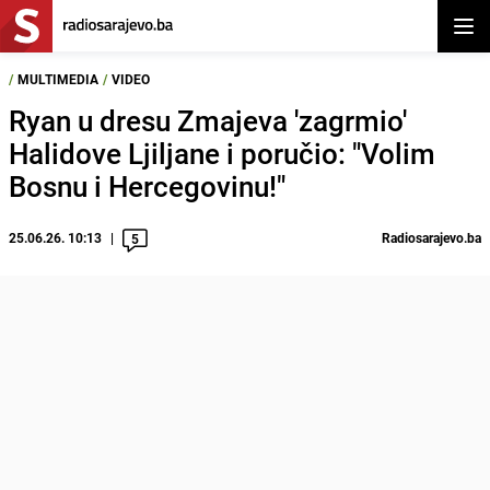
Otvor
/
MULTIMEDIA
/
VIDEO
Ryan u dresu Zmajeva 'zagrmio'
Halidove Ljiljane i poručio: "Volim
Bosnu i Hercegovinu!"
25.06.26. 10:13
Radiosarajevo.ba
5