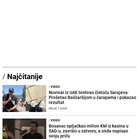
/
Najčitanije
/
VIDEO
Novinar iz UAE testirao čistoću Sarajeva:
Prošetao Baščaršijom u čarapama i pokazao
rezultat
PRIJE 1 DAN
/
VIDEO
Bosanac opljačkao milion KM iz kasina u
SAD-u, završio u zatvoru, a onda napisao
svoju priču