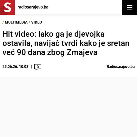
Otvor
/
MULTIMEDIA
/
VIDEO
Hit video: Iako ga je djevojka
ostavila, navijač tvrdi kako je sretan
već 90 dana zbog Zmajeva
25.06.26. 10:03
Radiosarajevo.ba
0