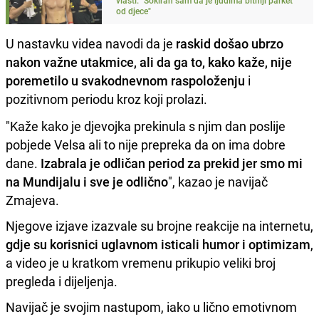
od djece"
U nastavku videa navodi da je
raskid došao ubrzo
nakon važne utakmice, ali da ga to, kako kaže, nije
poremetilo u svakodnevnom raspoloženju
i
pozitivnom periodu kroz koji prolazi.
"Kaže kako je djevojka prekinula s njim dan poslije
pobjede Velsa ali to nije prepreka da on ima dobre
dane.
Izabrala je odličan period za prekid jer smo mi
na Mundijalu i sve je odlično
", kazao je navijač
Zmajeva.
Njegove izjave izazvale su brojne reakcije na internetu,
gdje su korisnici uglavnom isticali humor i optimizam
,
a video je u kratkom vremenu prikupio veliki broj
pregleda i dijeljenja.
Navijač je svojim nastupom, iako u lično emotivnom