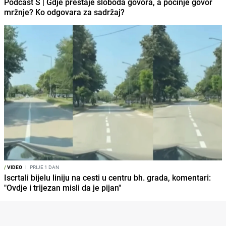
Podcast S | Gdje prestaje sloboda govora, a počinje govor
mržnje? Ko odgovara za sadržaj?
/
VIDEO
I
PRIJE 1 DAN
Iscrtali bijelu liniju na cesti u centru bh. grada, komentari:
"Ovdje i trijezan misli da je pijan"