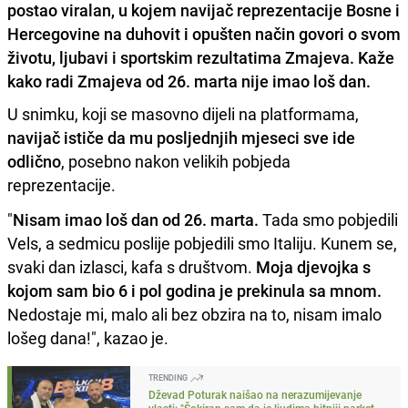
postao viralan, u kojem navijač reprezentacije Bosne i
Hercegovine na duhovit i opušten način govori o svom
životu, ljubavi i sportskim rezultatima Zmajeva. Kaže
kako radi Zmajeva od 26. marta nije imao loš dan.
U snimku, koji se masovno dijeli na platformama,
navijač ističe da mu posljednjih mjeseci sve ide
odlično
, posebno nakon velikih pobjeda
reprezentacije.
"
Nisam imao loš dan od 26. marta.
Tada smo pobjedili
Vels, a sedmicu poslije pobjedili smo Italiju. Kunem se,
svaki dan izlasci, kafa s društvom.
Moja djevojka s
kojom sam bio 6 i pol godina je prekinula sa mnom.
Nedostaje mi, malo ali bez obzira na to, nisam imalo
lošeg dana!", kazao je.
TRENDING
Dževad Poturak naišao na nerazumijevanje
vlasti: "Šokiran sam da je ljudima bitniji parket