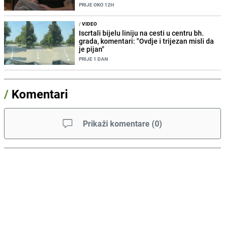
PRIJE OKO 12H
/
VIDEO
Iscrtali bijelu liniju na cesti u centru bh.
grada, komentari: "Ovdje i trijezan misli da
je pijan"
PRIJE 1 DAN
/
Komentari
Prikaži komentare
(
0
)