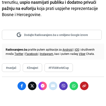
trenutku,
uspio nasmijati publiku i dodatno privući
pažnju na euforiju
koja prati uspjehe reprezentacije
Bosne i Hercegovine.
Dodajte Radiosarajevo.ba u omiljene Google izvore
Radiosarajevo.ba
pratite putem aplikacije za
Android
|
iOS
i društvenih
mreža
Twitter
|
Facebook
|
Instagram
, kao i putem našeg
Viber
Chata.
#navijač
#Zmajevi
#FIFAWorldCup