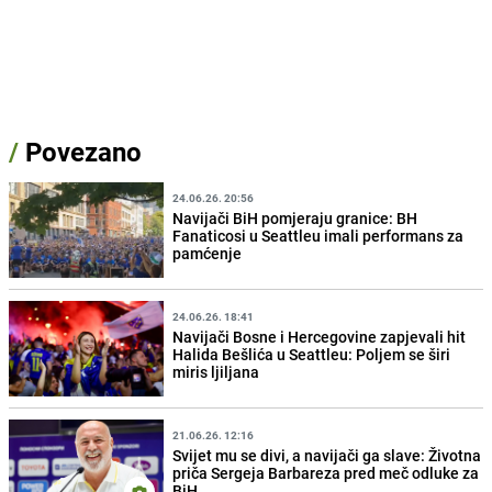
/
Povezano
24.06.26. 20:56
Navijači BiH pomjeraju granice: BH
Fanaticosi u Seattleu imali performans za
pamćenje
24.06.26. 18:41
Navijači Bosne i Hercegovine zapjevali hit
Halida Bešlića u Seattleu: Poljem se širi
miris ljiljana
21.06.26. 12:16
Svijet mu se divi, a navijači ga slave: Životna
priča Sergeja Barbareza pred meč odluke za
BiH