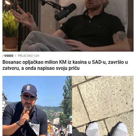
/
VIDEO
I
PRIJE OKO 12H
Bosanac opljačkao milion KM iz kasina u SAD-u, završio u
zatvoru, a onda napisao svoju priču