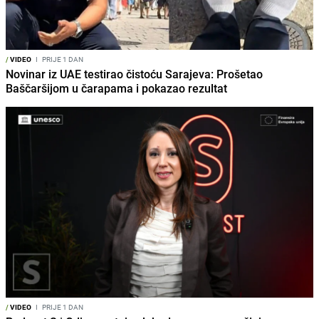
/
VIDEO
I
PRIJE 1 DAN
Novinar iz UAE testirao čistoću Sarajeva: Prošetao
Baščaršijom u čarapama i pokazao rezultat
/
VIDEO
I
PRIJE 1 DAN