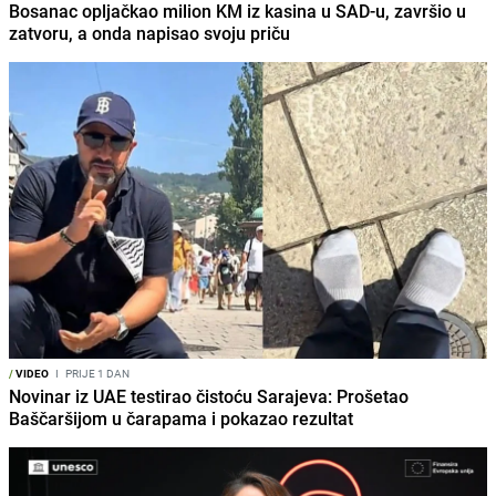
Bosanac opljačkao milion KM iz kasina u SAD-u, završio u
zatvoru, a onda napisao svoju priču
/
VIDEO
I
PRIJE 1 DAN
Novinar iz UAE testirao čistoću Sarajeva: Prošetao
Baščaršijom u čarapama i pokazao rezultat