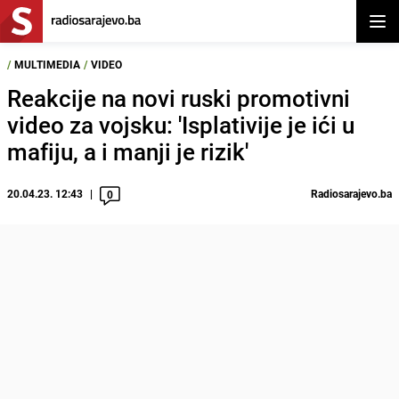
Otvor
/
MULTIMEDIA
/
VIDEO
Reakcije na novi ruski promotivni
video za vojsku: 'Isplativije je ići u
mafiju, a i manji je rizik'
20.04.23. 12:43
Radiosarajevo.ba
0