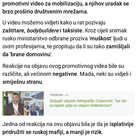
promotivni video za mobilizaciju, a njihov uradak se
brzo proširio društvenim mrežama.
U videu možemo vidjeti kako u rat pozivaju
zaštitare,
bodybuildere
i taksiste
. Kroz cijeli snimak
rusko ministarstvo odbrane proziva '
muškost
' ljudi u
ovim profesijama, te propituju da li su tako
zamišljali
da 'brane domovinu'
.
Reakcije na objavu ovog promotivnog videa bile su
različite, ali većinom
negativne
. Mada, neki su vidjeli i
smiješnu stranu
.
TRENDING
Suljagić objavio fotografiju Cvijanović: "Iza nje
je mjesto gdje su ubijani Srebreničani"
Jedna od reakcija na ovu objavu bila je da je
isplativije
pridružiti se ruskoj mafiji, a manji je rizik
.