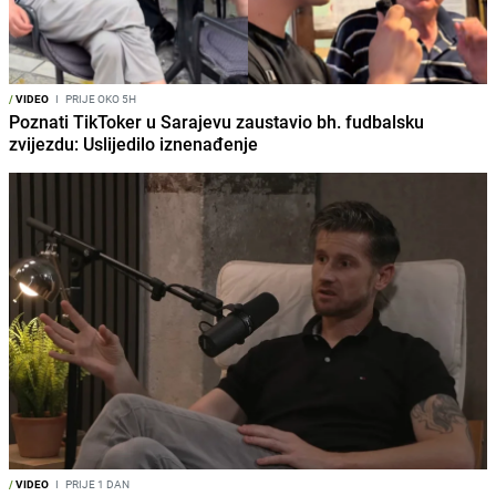
/
VIDEO
I
PRIJE OKO 5H
Poznati TikToker u Sarajevu zaustavio bh. fudbalsku
zvijezdu: Uslijedilo iznenađenje
/
VIDEO
I
PRIJE 1 DAN