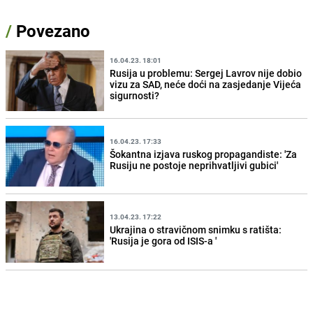
/
Povezano
16.04.23. 18:01
Rusija u problemu: Sergej Lavrov nije dobio
vizu za SAD, neće doći na zasjedanje Vijeća
sigurnosti?
16.04.23. 17:33
Šokantna izjava ruskog propagandiste: 'Za
Rusiju ne postoje neprihvatljivi gubici'
13.04.23. 17:22
Ukrajina o stravičnom snimku s ratišta:
'Rusija je gora od ISIS-a '