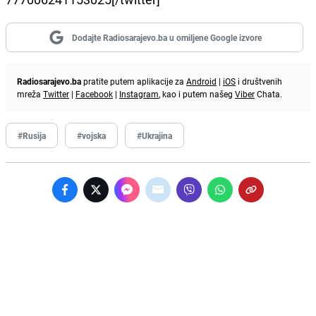
Dodajte Radiosarajevo.ba u omiljene Google izvore
Radiosarajevo.ba
pratite putem aplikacije za
Android
|
iOS
i društvenih
mreža
Twitter
|
Facebook
|
Instagram
, kao i putem našeg
Viber
Chata.
#Rusija
#vojska
#Ukrajina