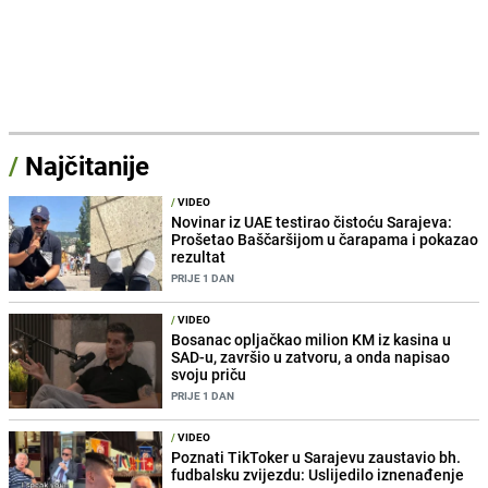
/
Najčitanije
/
VIDEO
Novinar iz UAE testirao čistoću Sarajeva:
Prošetao Baščaršijom u čarapama i pokazao
rezultat
PRIJE 1 DAN
/
VIDEO
Bosanac opljačkao milion KM iz kasina u
SAD-u, završio u zatvoru, a onda napisao
svoju priču
PRIJE 1 DAN
/
VIDEO
Poznati TikToker u Sarajevu zaustavio bh.
fudbalsku zvijezdu: Uslijedilo iznenađenje