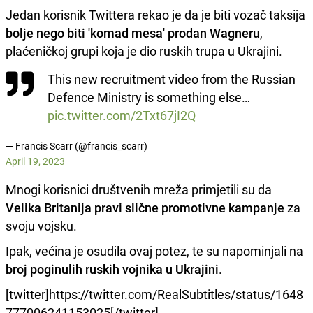
Jedan korisnik Twittera rekao je da je biti vozač taksija
bolje nego biti 'komad mesa' prodan Wagneru
,
plaćeničkoj grupi koja je dio ruskih trupa u Ukrajini.
This new recruitment video from the Russian
Defence Ministry is something else…
pic.twitter.com/2Txt67jI2Q
— Francis Scarr (@francis_scarr)
April 19, 2023
Mnogi korisnici društvenih mreža primjetili su da
Velika Britanija pravi slične promotivne kampanje
za
svoju vojsku.
Ipak, većina je osudila ovaj potez, te su napominjali na
broj poginulih ruskih vojnika u Ukrajini
.
[twitter]https://twitter.com/RealSubtitles/status/1648
777006241153025[/twitter]