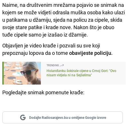
Naime, na društvenim mrežama pojavio se snimak na
kojem se može vidjeti odrasla muška osoba kako ulazi
u patikama u džamiju, sjeda na policu za cipele, skida
svoje stare patike i krade nove. Nakon što je obuo
tuđe cipele samo je izašao iz džamije.
Objavljen je video krađe i pozvali su sve koji
prepoznaju lopova da o tome
obavijeste policiju.
TRENDING
Holanđanku šokirale cijene u Crnoj Gori: "Ovo
nisam vidjela ni na Sejšelima"
Pogledajte snimak pomenute krađe:
Dodajte Radiosarajevo.ba u omiljene Google izvore