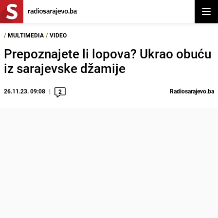
Otvor
/
MULTIMEDIA
/
VIDEO
Prepoznajete li lopova? Ukrao obuću
iz sarajevske džamije
26.11.23. 09:08
Radiosarajevo.ba
2