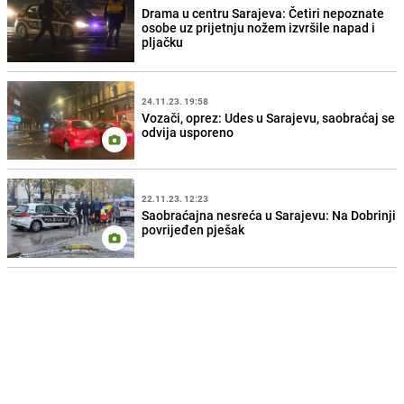
Drama u centru Sarajeva: Četiri nepoznate
osobe uz prijetnju nožem izvršile napad i
pljačku
24.11.23. 19:58
Vozači, oprez: Udes u Sarajevu, saobraćaj se
odvija usporeno
22.11.23. 12:23
Saobraćajna nesreća u Sarajevu: Na Dobrinji
povrijeđen pješak