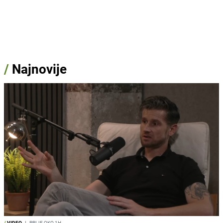
/
Najnovije
/
VIDEO
I
PRIJE OKO 1H