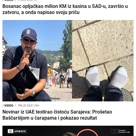
Bosanac opljačkao milion KM iz kasina u SAD-u, završio u
zatvoru, a onda napisao svoju priču
/
VIDEO
I
PRIJE OKO 19H
Novinar iz UAE testirao čistoću Sarajeva: Prošetao
Baščaršijom u čarapama i pokazao rezultat