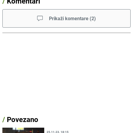
/
Komentari
Prikaži komentare
(
2
)
/
Povezano
25.11.23. 18:15