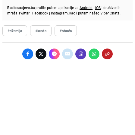
Radiosarajevo.ba
pratite putem aplikacije za
Android
|
iOS
i društvenih
mreža
Twitter
|
Facebook
|
Instagram
, kao i putem našeg
Viber
Chata.
#džamija
#krađa
#obuća