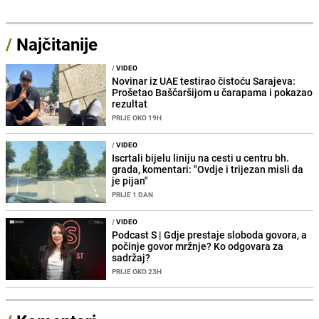
/
Najčitanije
/
VIDEO
Novinar iz UAE testirao čistoću Sarajeva:
Prošetao Baščaršijom u čarapama i pokazao
rezultat
PRIJE OKO 19H
/
VIDEO
Iscrtali bijelu liniju na cesti u centru bh.
grada, komentari: "Ovdje i trijezan misli da
je pijan"
PRIJE 1 DAN
/
VIDEO
Podcast S | Gdje prestaje sloboda govora, a
počinje govor mržnje? Ko odgovara za
sadržaj?
PRIJE OKO 23H