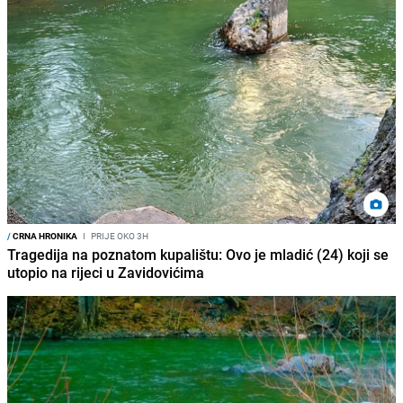
/
CRNA HRONIKA
I
PRIJE OKO 3H
Tragedija na poznatom kupalištu: Ovo je mladić (24) koji se
utopio na rijeci u Zavidovićima