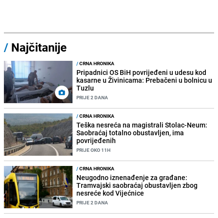
/
Najčitanije
/
CRNA HRONIKA
Pripadnici OS BiH povrijeđeni u udesu kod
kasarne u Živinicama: Prebačeni u bolnicu u
Tuzlu
PRIJE 2 DANA
/
CRNA HRONIKA
Teška nesreća na magistrali Stolac-Neum:
Saobraćaj totalno obustavljen, ima
povrijeđenih
PRIJE OKO 11H
/
CRNA HRONIKA
Neugodno iznenađenje za građane:
Tramvajski saobraćaj obustavljen zbog
nesreće kod Vijećnice
PRIJE 2 DANA