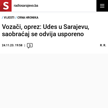
Otvor
/
VIJESTI
/
CRNA HRONIKA
Vozači, oprez: Udes u Sarajevu,
saobraćaj se odvija usporeno
24.11.23. 19:58
R. R.
3