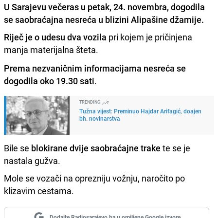
U Sarajevu večeras u petak, 24. novembra, dogodila
se saobraćajna nesreća u blizini Alipašine džamije.
Riječ je o udesu dva vozila
pri kojem je pričinjena
manja materijalna šteta.
Prema nezvaničnim informacijama nesreća se
dogodila oko 19.30 sati
.
TRENDING
Tužna vijest: Preminuo Hajdar Arifagić, doajen
bh. novinarstva
Bile se
blokirane dvije saobraćajne trake
te se je
nastala gužva.
Mole se vozači na oprezniju vožnju, naročito po
klizavim cestama.
Dodajte Radiosarajevo.ba u omiljene Google izvore