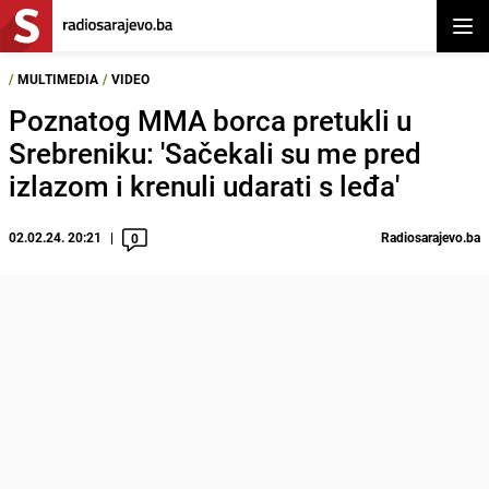
Otvor
/
MULTIMEDIA
/
VIDEO
Poznatog MMA borca pretukli u
Srebreniku: 'Sačekali su me pred
izlazom i krenuli udarati s leđa'
02.02.24. 20:21
Radiosarajevo.ba
0