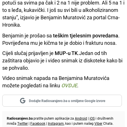
potući sa svima pa čak i 2 na 1 nije problem. Ali 5 na 1 i
to s leđa, kukavički. I još su svi bili u alkoholiziranom
stanju”, izjavio je Benjamin Muratović za portal Crna-
Hronika.
Benjamin je prošao sa
teškim tjelesnim povredama
.
Povrijeđena mu je kičma te je dobio i frakturu nosa.
Cijeli slučaj prijavljen je
MUP-u TK
.Jedan od tih
zaštitara objavio je i video snimak iz diskoteke kako bi
se pohvalio.
Video snimak napada na Benjamina Muratovića
možete pogledati na linku
OVDJE
.
Dodajte Radiosarajevo.ba u omiljene Google izvore
Radiosarajevo.ba
pratite putem aplikacije za
Android
|
iOS
i društvenih
mreža
Twitter
|
Facebook
|
Instagram
, kao i putem našeg
Viber
Chata.