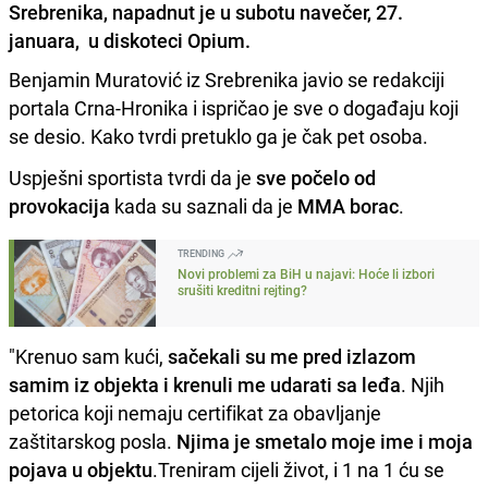
Srebrenika, napadnut je u subotu navečer, 27.
januara, u diskoteci Opium.
Benjamin Muratović iz Srebrenika javio se redakciji
portala Crna-Hronika i ispričao je sve o događaju koji
se desio. Kako tvrdi pretuklo ga je čak pet osoba.
Uspješni sportista tvrdi da je
sve počelo od
provokacija
kada su saznali da je
MMA borac
.
TRENDING
Novi problemi za BiH u najavi: Hoće li izbori
srušiti kreditni rejting?
"Krenuo sam kući,
sačekali su me pred izlazom
samim iz objekta i krenuli me udarati sa leđa
. Njih
petorica koji nemaju certifikat za obavljanje
zaštitarskog posla.
Njima je smetalo moje ime i moja
pojava u objektu
.Treniram cijeli život, i 1 na 1 ću se