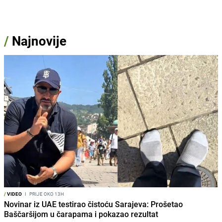
/
Najnovije
/
VIDEO
I
PRIJE OKO 13H
Novinar iz UAE testirao čistoću Sarajeva: Prošetao
Baščaršijom u čarapama i pokazao rezultat