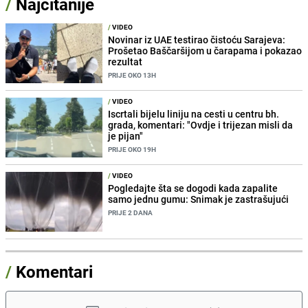
/
Najčitanije
/
VIDEO
Novinar iz UAE testirao čistoću Sarajeva:
Prošetao Baščaršijom u čarapama i pokazao
rezultat
PRIJE OKO 13H
/
VIDEO
Iscrtali bijelu liniju na cesti u centru bh.
grada, komentari: "Ovdje i trijezan misli da
je pijan"
PRIJE OKO 19H
/
VIDEO
Pogledajte šta se dogodi kada zapalite
samo jednu gumu: Snimak je zastrašujući
PRIJE 2 DANA
/
Komentari