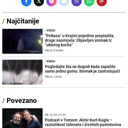
/
Najčitanije
/
VIDEO
"Prikaza" u Krajini pojedine preplašila,
druge nasmijala: Objavljen snimak iz
"ukletog korita"
PRIJE 2 DANA
/
VIDEO
Pogledajte šta se dogodi kada zapalite
samo jednu gumu: Snimak je zastrašujući
PRIJE 1 DAN
/
Povezano
08.12.23. 21:33
Podcast s Tomom: Almir Kurt Kugla –
raznolikost talenata i životnih pustolovina