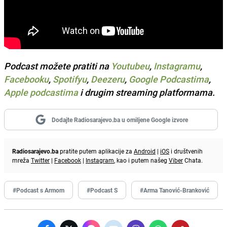
Podcast možete pratiti na
Youtubeu
,
Instagramu
,
Facebooku
,
Spotifyu
,
Deezeru
,
Google Podcastima
,
Apple podcastima
i drugim streaming platformama.
Dodajte Radiosarajevo.ba u omiljene Google izvore
Radiosarajevo.ba
pratite putem aplikacije za
Android
|
iOS
i društvenih
mreža
Twitter
|
Facebook
|
Instagram
, kao i putem našeg
Viber
Chata.
#Podcast s Armom
#Podcast S
#Arma Tanović-Branković