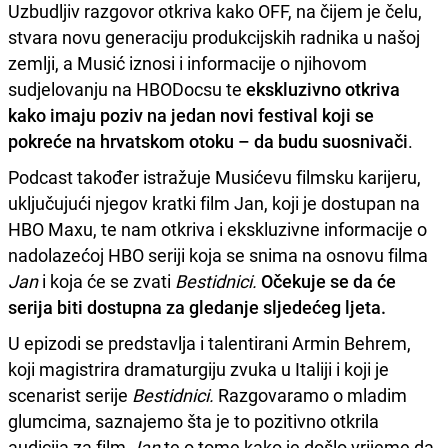
Uzbudljiv razgovor otkriva kako OFF, na čijem je čelu,
stvara novu generaciju produkcijskih radnika u našoj
zemlji, a Musić iznosi i informacije o njihovom
sudjelovanju na HBODocsu te
ekskluzivno otkriva
kako imaju poziv na jedan novi festival koji se
pokreće na hrvatskom otoku – da budu suosnivači
.
Podcast također istražuje Musićevu filmsku karijeru,
uključujući njegov kratki film Jan, koji je dostupan na
HBO Maxu, te nam otkriva i ekskluzivne informacije o
nadolazećoj HBO seriji koja se snima na osnovu filma
Jan
i koja će se zvati
Bestidnici.
Očekuje se da će
serija biti dostupna za gledanje sljedećeg ljeta.
U epizodi se predstavlja i talentirani Armin Behrem,
koji magistrira dramaturgiju zvuka u Italiji i koji je
scenarist serije
Bestidnici.
Razgovaramo o mladim
glumcima, saznajemo šta je to pozitivno otkrila
audicija za film
Jan
te o tome kako je došlo vrijeme da