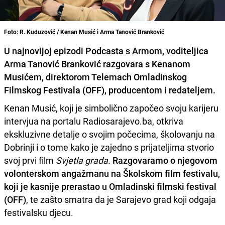
Foto: R. Kuduzović / Kenan Musić i Arma Tanović Branković
U najnovijoj epizodi Podcasta s Armom, voditeljica
Arma Tanović Branković razgovara s Kenanom
Musićem, direktorom Telemach Omladinskog
Filmskog Festivala (OFF), producentom i redateljem.
Kenan Musić, koji je simbolično započeo svoju karijeru
intervjua na portalu Radiosarajevo.ba, otkriva
ekskluzivne detalje o svojim počecima, školovanju na
Dobrinji i o tome kako je zajedno s prijateljima stvorio
svoj prvi film
Svjetla grada.
Razgovaramo o njegovom
volonterskom angažmanu na Školskom film festivalu,
koji je kasnije prerastao u Omladinski filmski festival
(OFF)
, te zašto smatra da je Sarajevo grad koji odgaja
festivalsku djecu.