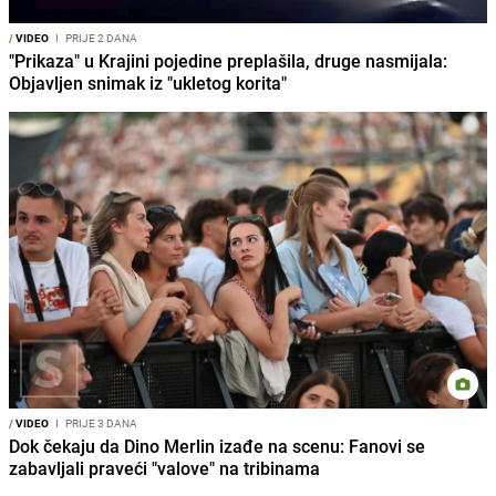
/
VIDEO
I
PRIJE 2 DANA
"Prikaza" u Krajini pojedine preplašila, druge nasmijala:
Objavljen snimak iz "ukletog korita"
/
VIDEO
I
PRIJE 3 DANA
Dok čekaju da Dino Merlin izađe na scenu: Fanovi se
zabavljali praveći "valove" na tribinama