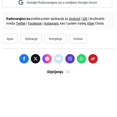
Dodajte Radiosarajevo.ba u omiljene Google izvore
Radiosarajevo.ba
pratite putem aplikacije za
Android
|
iOS
i društvenih
mreža
Twitter
|
Facebook
|
Instagram
, kao i putem našeg
Viber
Chata.
#pas
#plivanje
#ronjenje
#video
34
Dijeljenja