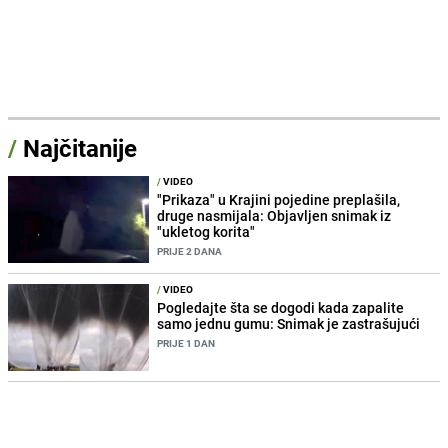
/
Najčitanije
/
VIDEO
"Prikaza" u Krajini pojedine preplašila,
druge nasmijala: Objavljen snimak iz
"ukletog korita"
PRIJE 2 DANA
/
VIDEO
Pogledajte šta se dogodi kada zapalite
samo jednu gumu: Snimak je zastrašujući
PRIJE 1 DAN