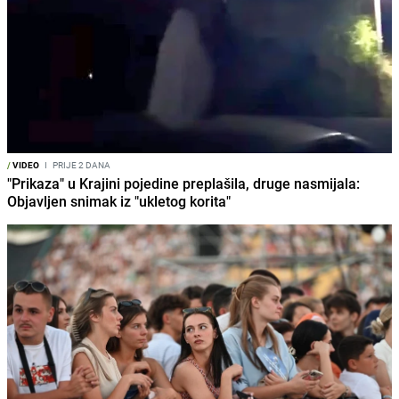
/
VIDEO
I
PRIJE 2 DANA
"Prikaza" u Krajini pojedine preplašila, druge nasmijala:
Objavljen snimak iz "ukletog korita"