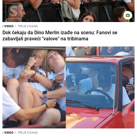
/
VIDEO
I
PRIJE 4 DANA
Dok čekaju da Dino Merlin izađe na scenu: Fanovi se
zabavljali praveći "valove" na tribinama
/
VIDEO
I
PRIJE 5 DANA