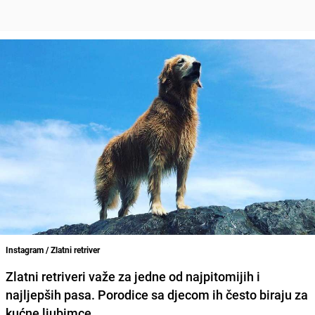
Instagram / Zlatni retriver
Zlatni retriveri važe za jedne od najpitomijih i
najljepših pasa. Porodice sa djecom ih često biraju za
kućne ljubimce.