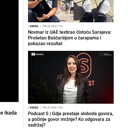
/
VIDEO
I
PRIJE OKO 11H
Novinar iz UAE testirao čistoću Sarajeva:
Prošetao Baščaršijom u čarapama i
pokazao rezultat
/
VIDEO
I
PRIJE OKO 15H
te ikada
Podcast S | Gdje prestaje sloboda govora,
a počinje govor mržnje? Ko odgovara za
sadržaj?