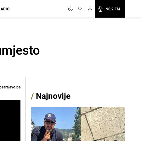
RADIO
90,2 FM
umjesto
osarajevo.ba
/
Najnovije