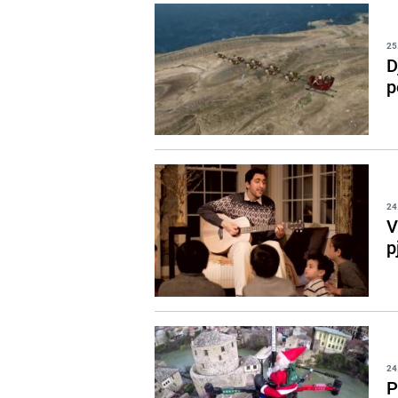
25
D
p
24
V
p
24
P