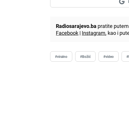
Radiosarajevo.ba
pratite putem 
Facebook
|
Instagram
, kao i p
#viralno
#Božić
#video
#