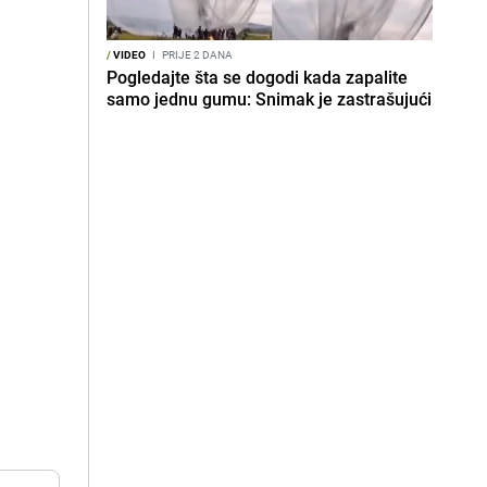
/
VIDEO
I
PRIJE 2 DANA
Pogledajte šta se dogodi kada zapalite
samo jednu gumu: Snimak je zastrašujući