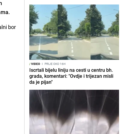
m
cama
.
alni bor
/
VIDEO
I
PRIJE OKO 16H
Iscrtali bijelu liniju na cesti u centru bh.
grada, komentari: "Ovdje i trijezan misli
da je pijan"