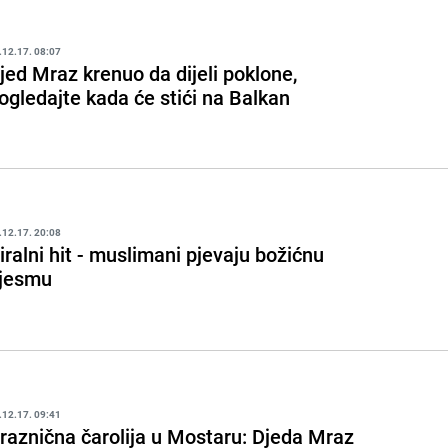
.12.17. 08:07
jed Mraz krenuo da dijeli poklone,
ogledajte kada će stići na Balkan
.12.17. 20:08
iralni hit - muslimani pjevaju božićnu
jesmu
.12.17. 09:41
raznična čarolija u Mostaru: Djeda Mraz