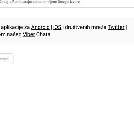
Dodajte Radiosarajevo.ba u omiljene Google izvore
aplikacije za
Android
|
iOS
i društvenih mreža
Twitter
|
utem našeg
Viber
Chata.
brada