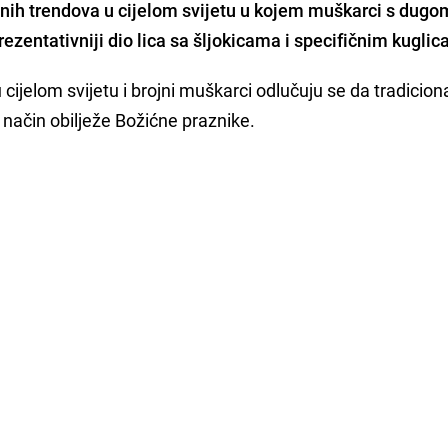
lnih trendova u cijelom svijetu u kojem
muškarci s dugo
ezentativniji dio lica sa šljokicama i specifičnim kugli
 cijelom svijetu i brojni muškarci odlučuju se da tradicion
način obilježe Božićne praznike.