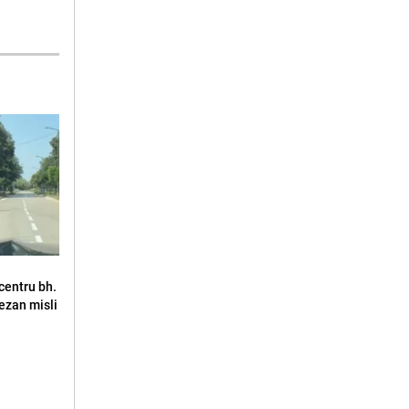
u centru bh.
jezan misli