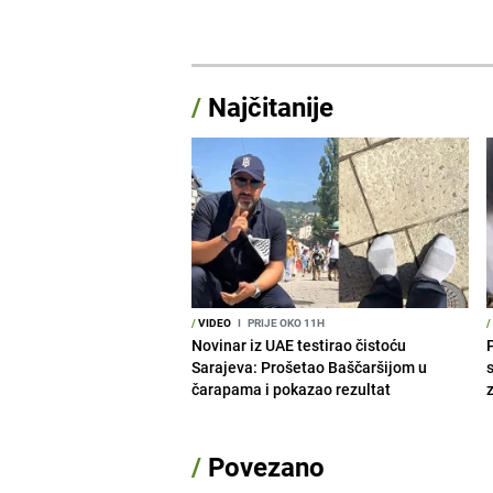
/
Najčitanije
/
VIDEO
I
PRIJE OKO 11H
/
Novinar iz UAE testirao čistoću
Sarajeva: Prošetao Baščaršijom u
čarapama i pokazao rezultat
/
Povezano