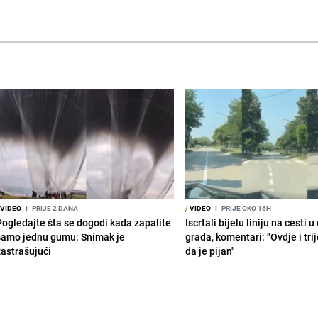
VIDEO
I
PRIJE 2 DANA
/
VIDEO
I
PRIJE OKO 16H
Pogledajte šta se dogodi kada zapalite
Iscrtali bijelu liniju na cesti 
samo jednu gumu: Snimak je
grada, komentari: "Ovdje i tri
zastrašujući
da je pijan"