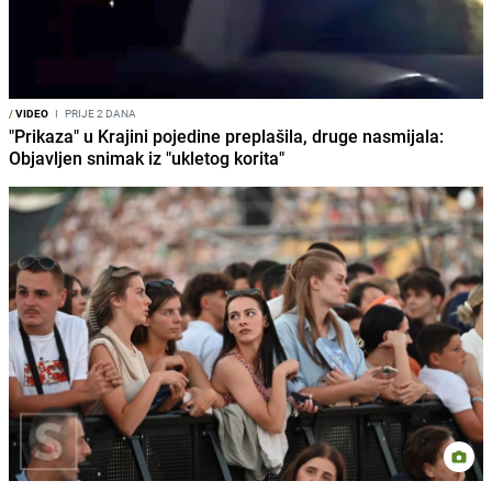
/
VIDEO
I
PRIJE 2 DANA
"Prikaza" u Krajini pojedine preplašila, druge nasmijala:
Objavljen snimak iz "ukletog korita"