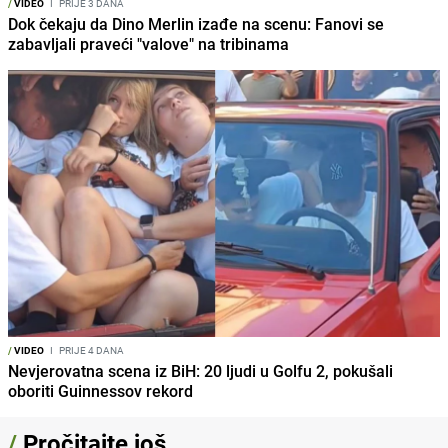
/
VIDEO
I
PRIJE 3 DANA
Dok čekaju da Dino Merlin izađe na scenu: Fanovi se
zabavljali praveći "valove" na tribinama
/
VIDEO
I
PRIJE 4 DANA
Nevjerovatna scena iz BiH: 20 ljudi u Golfu 2, pokušali
oboriti Guinnessov rekord
/
Pročitajte još