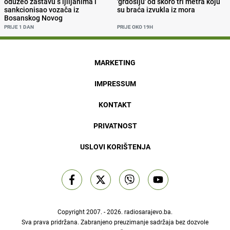
oduzeo zastavu s ljiljanima i
'grdosiju' od skoro tri metra koju
sankcionisao vozača iz
su braća izvukla iz mora
Bosanskog Novog
PRIJE 1 DAN
PRIJE OKO 19H
MARKETING
IMPRESSUM
KONTAKT
PRIVATNOST
USLOVI KORIŠTENJA
Copyright 2007. - 2026.
radiosarajevo.ba
.
Sva prava pridržana. Zabranjeno preuzimanje sadržaja bez dozvole