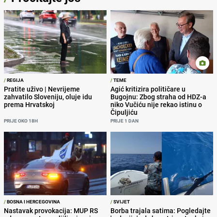
/
REGIJA
/
TEME
Pratite uživo | Nevrijeme
Agić kritizira političare u
zahvatilo Sloveniju, oluje idu
Bugojnu: Zbog straha od HDZ-a
prema Hrvatskoj
niko Vučiću nije rekao istinu o
Čipuljiću
PRIJE OKO 18H
PRIJE 1 DAN
/
BOSNA I HERCEGOVINA
/
SVIJET
Nastavak provokacija: MUP RS
Borba trajala satima: Pogledajte