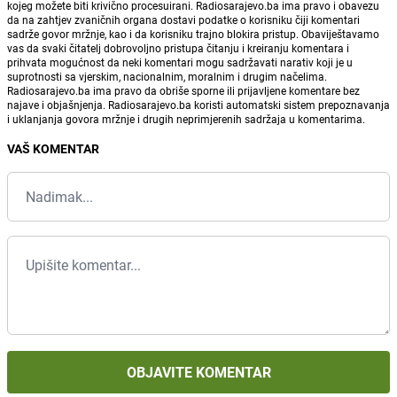
kojeg možete biti krivično procesuirani. Radiosarajevo.ba ima pravo i obavezu
da na zahtjev zvaničnih organa dostavi podatke o korisniku čiji komentari
sadrže govor mržnje, kao i da korisniku trajno blokira pristup. Obaviještavamo
vas da svaki čitatelj dobrovoljno pristupa čitanju i kreiranju komentara i
prihvata mogućnost da neki komentari mogu sadržavati narativ koji je u
suprotnosti sa vjerskim, nacionalnim, moralnim i drugim načelima.
Radiosarajevo.ba ima pravo da obriše sporne ili prijavljene komentare bez
najave i objašnjenja. Radiosarajevo.ba koristi automatski sistem prepoznavanja
i uklanjanja govora mržnje i drugih neprimjerenih sadržaja u komentarima.
VAŠ KOMENTAR
OBJAVITE KOMENTAR