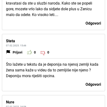
kravatasi da ste u sluzbi naroda. Kako ste se popeli
gore, mozete vrlo lako da sidjete dole plus u Zenicu
malo da odete. Ko visoko leti....
Odgovori
Steta
07.02.2025. 15:46
Prijavi
0
0
Što lažete u tekstu da je deponija na njenoj zemlji kada
žena sama kaže u videu da to zemljiše nije njeno ?
Deponiju mora riješiti opcina.
Odgovori
Nure
07.02.2025. 16:06