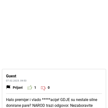
Guest
07.02.2025. 09:53
Prijavi
1
0
Halo premijer i vlado *****acije! GDJE su nestale silne
donirane pare? NAROD trazi odgovor. Nezaboravite