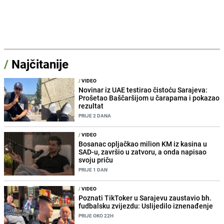
/
Najčitanije
/
VIDEO
Novinar iz UAE testirao čistoću Sarajeva:
Prošetao Baščaršijom u čarapama i pokazao
rezultat
PRIJE 2 DANA
/
VIDEO
Bosanac opljačkao milion KM iz kasina u
SAD-u, završio u zatvoru, a onda napisao
svoju priču
PRIJE 1 DAN
/
VIDEO
Poznati TikToker u Sarajevu zaustavio bh.
fudbalsku zvijezdu: Uslijedilo iznenađenje
PRIJE OKO 22H