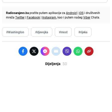
Radiosarajevo.ba
pratite putem aplikacije za
Android
|
iOS
i društvenih
mreža
Twitter
|
Facebook
|
Instagram
, kao i putem našeg
Viber
Chata.
#Washington
#djevojka
#most
#rijeka
50
Dijeljenja