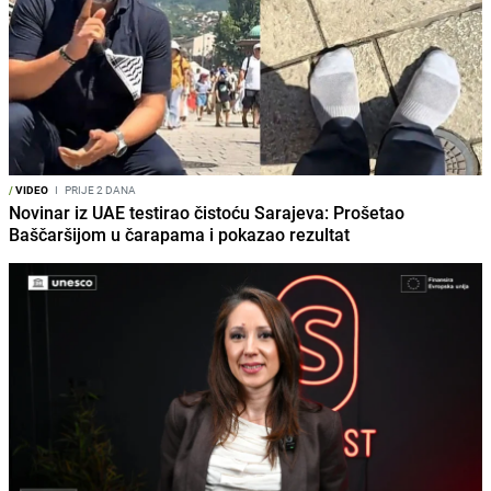
/
VIDEO
I
PRIJE 2 DANA
Novinar iz UAE testirao čistoću Sarajeva: Prošetao
Baščaršijom u čarapama i pokazao rezultat