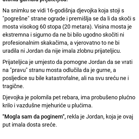
Na snimku se vidi 16-godišnja djevojka koja stoji s
"pogrešne" strane ograde i premišlja se da li da skoči s
mosta visokog 60 stopa (20 metara). Visina mosta je
ekstremna i sigurno da ne bi bilo ugodno skočiti ni
profesionalnim skakačima, a vjerovatno to ne bi
uradila ni Jordan da nije imala zlobnu prijateljicu.
Prijateljica je umjesto da pomogne Jordan da se vrati
na "pravu" stranu mosta odlučila da je gurne, a
posljedice su bile katastrofalne, ali na svu sreću ne i
tragične.
Djevojka je polomila pet rebara, ima probušeno plućno
krilo i vazdušne mjehuriće u plućima.
"Mogla sam da poginem",
rekla je Jordan, koja je ovaj
put imala dosta sreće.