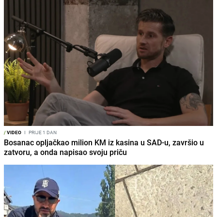
/
VIDEO
I
PRIJE 1 DAN
Bosanac opljačkao milion KM iz kasina u SAD-u, završio u
zatvoru, a onda napisao svoju priču