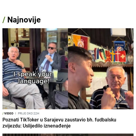
/
Najnovije
/
VIDEO
I
PRIJE OKO 22H
Poznati TikToker u Sarajevu zaustavio bh. fudbalsku
zvijezdu: Uslijedilo iznenađenje