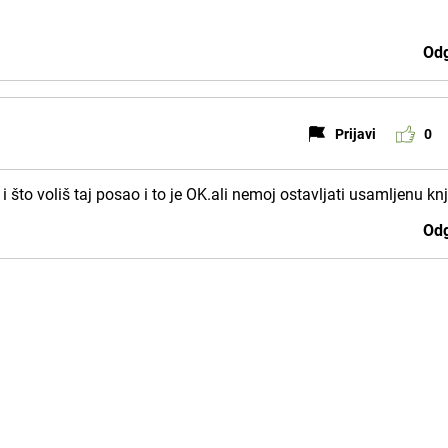
Odg
Prijavi
0
 što voliš taj posao i to je OK.ali nemoj ostavljati usamljenu knj
Odg