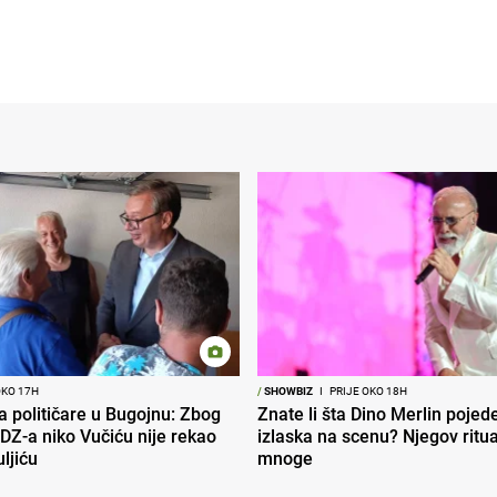
OKO 17H
/
SHOWBIZ
I
PRIJE OKO 18H
ra političare u Bugojnu: Zbog
Znate li šta Dino Merlin pojede
DZ-a niko Vučiću nije rekao
izlaska na scenu? Njegov ritu
uljiću
mnoge