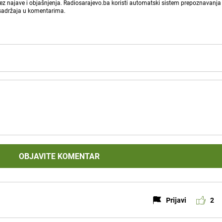
bez najave i objašnjenja. Radiosarajevo.ba koristi automatski sistem prepoznavanja 
 sadržaja u komentarima.
OBJAVITE KOMENTAR
Prijavi
2