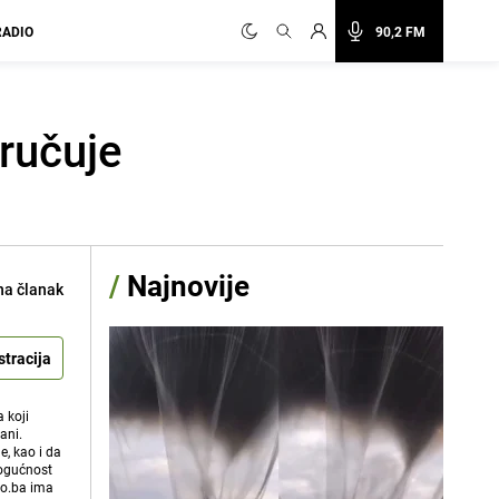
RADIO
90,2 FM
oručuje
/
Najnovije
na članak
stracija
 koji
ani.
e, kao i da
mogućnost
vo.ba ima