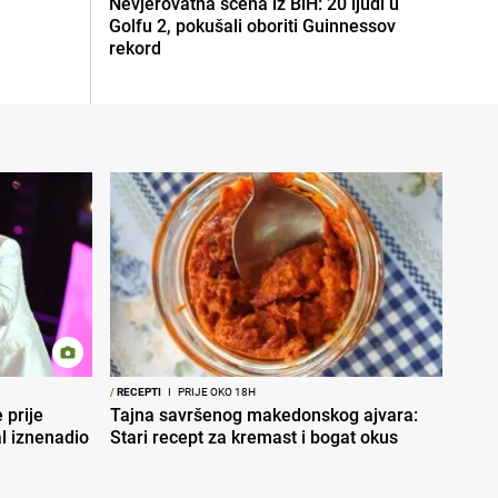
Nevjerovatna scena iz BiH: 20 ljudi u
Golfu 2, pokušali oboriti Guinnessov
rekord
/
RECEPTI
I
PRIJE OKO 18H
 prije
Tajna savršenog makedonskog ajvara:
al iznenadio
Stari recept za kremast i bogat okus