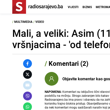
VIJESTI
BIZNIS
METROMA
/
MULTIMEDIA
/
VIDEO
Mali, a veliki: Asim (1
vršnjacima - 'od telef
/
Komentari (2)
Objavite komentar kao gost i
NAPOMENA:
Komentari su isključivo lični stavov
podstiču na mržnju. Strogo zabranjen bilo kakav 
Radiosarajevo.ba ima pravo i obavezu da na zahtj
korisniku trajno blokira pristup. Obaviještavamo 
da neki komentari mogu sadržavati narativ koji j