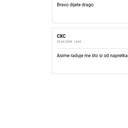
Bravo dijete drago
CXC
20.04.2026. 14:03
Asime raduje me što si od napretka i