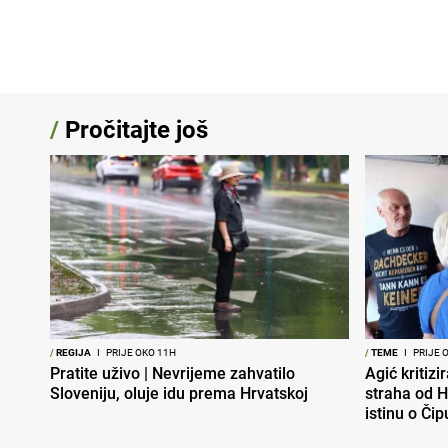
/
Pročitajte još
/
REGIJA
I
PRIJE OKO 11H
/
TEME
I
PRIJE 
Pratite uživo | Nevrijeme zahvatilo
Agić kritizi
Sloveniju, oluje idu prema Hrvatskoj
straha od H
istinu o Čip