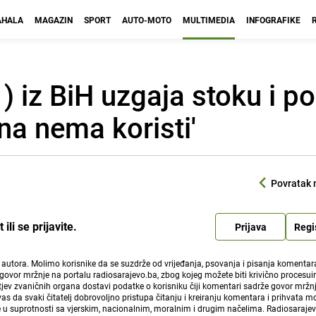
HALA
MAGAZIN
SPORT
AUTO-MOTO
MULTIMEDIA
INFOGRAFIKE
1) iz BiH uzgaja stoku i p
ona nema koristi'
Povratak 
li se prijavite.
Prijava
Regi
i autora. Molimo korisnike da se suzdrže od vrijeđanja, psovanja i pisanja komentara
govor mržnje na portalu radiosarajevo.ba, zbog kojeg možete biti krivično procesuir
ev zvaničnih organa dostavi podatke o korisniku čiji komentari sadrže govor mržnj
vas da svaki čitatelj dobrovoljno pristupa čitanju i kreiranju komentara i prihvata 
e u suprotnosti sa vjerskim, nacionalnim, moralnim i drugim načelima. Radiosaraje