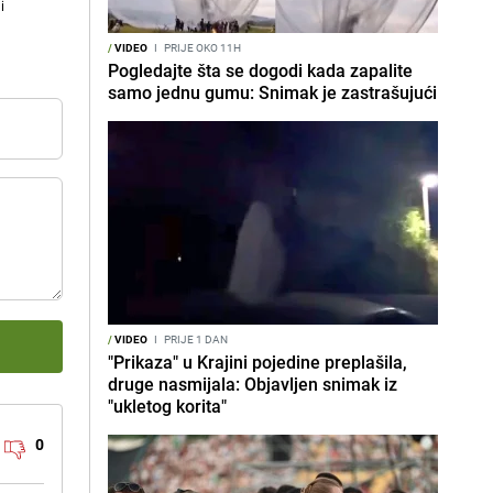
i
/
VIDEO
I
PRIJE OKO 11H
Pogledajte šta se dogodi kada zapalite
samo jednu gumu: Snimak je zastrašujući
/
VIDEO
I
PRIJE 1 DAN
"Prikaza" u Krajini pojedine preplašila,
druge nasmijala: Objavljen snimak iz
"ukletog korita"
0