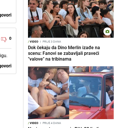
ovori
0
/
VIDEO
I
PRIJE 3 DANA
Dok čekaju da Dino Merlin izađe na
scenu: Fanovi se zabavljali praveći
igu.
"valove" na tribinama
ovori
/
VIDEO
I
PRIJE 4 DANA