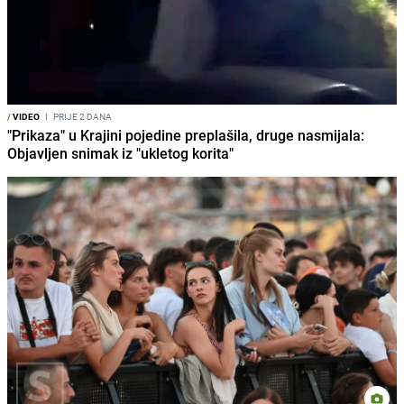
/
VIDEO
I
PRIJE 2 DANA
"Prikaza" u Krajini pojedine preplašila, druge nasmijala:
Objavljen snimak iz "ukletog korita"