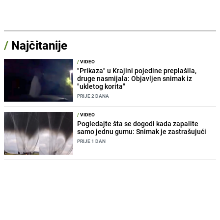
/
Najčitanije
/
VIDEO
"Prikaza" u Krajini pojedine preplašila,
druge nasmijala: Objavljen snimak iz
"ukletog korita"
PRIJE 2 DANA
/
VIDEO
Pogledajte šta se dogodi kada zapalite
samo jednu gumu: Snimak je zastrašujući
PRIJE 1 DAN