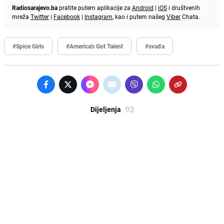
Radiosarajevo.ba
pratite putem aplikacije za
Android
|
iOS
i društvenih
mreža
Twitter
|
Facebook
|
Instagram
, kao i putem našeg
Viber
Chata.
#Spice Girls
#America's Got Talent
#svađa
93
Dijeljenja