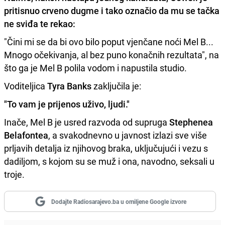
pritisnuo crveno dugme i tako označio da mu se tačka
ne sviđa te rekao:
"Čini mi se da bi ovo bilo poput vjenčane noći Mel B...
Mnogo očekivanja, al bez puno konačnih rezultata", na
što ga je Mel B polila vodom i napustila studio.
Voditeljica
Tyra Banks
zaključila je:
"To vam je prijenos uživo, ljudi."
Inače, Mel B je usred razvoda od supruga
Stephenea
Belafontea
, a svakodnevno u javnost izlazi sve više
prljavih detalja iz njihovog braka, uključujući i vezu s
dadiljom, s kojom su se muž i ona, navodno, seksali u
troje.
Dodajte Radiosarajevo.ba u omiljene Google izvore