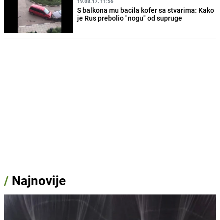
19.08.17. 11:56
S balkona mu bacila kofer sa stvarima: Kako
je Rus prebolio "nogu" od supruge
/
Najnovije