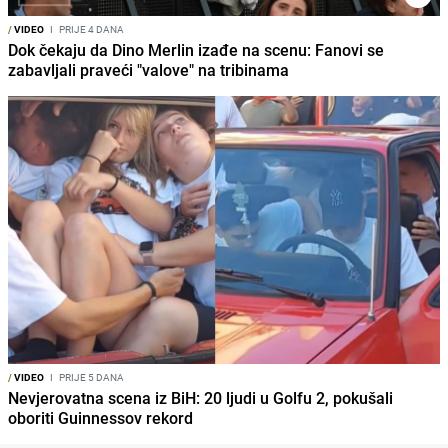
/
VIDEO
I
PRIJE 4 DANA
Dok čekaju da Dino Merlin izađe na scenu: Fanovi se
zabavljali praveći "valove" na tribinama
/
VIDEO
I
PRIJE 5 DANA
Nevjerovatna scena iz BiH: 20 ljudi u Golfu 2, pokušali
oboriti Guinnessov rekord