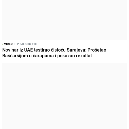
/
VIDEO
I
PRIJE OKO 11H
Novinar iz UAE testirao čistoću Sarajeva: Prošetao
Baščaršijom u čarapama i pokazao rezultat