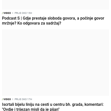
/
VIDEO
I
PRIJE OKO 15H
Podcast S | Gdje prestaje sloboda govora, a počinje govor
mržnje? Ko odgovara za sadržaj?
/
VIDEO
I
PRIJE OKO 17H
Iscrtali bijelu liniju na cesti u centru bh. grada, komentari:
"Ovdje i trijezan misli da je pijan"