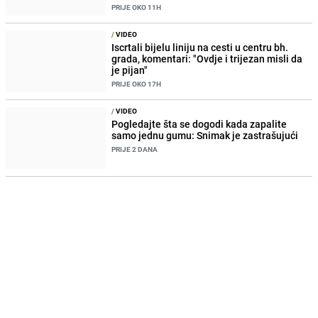
PRIJE OKO 11H
/
VIDEO
Iscrtali bijelu liniju na cesti u centru bh.
grada, komentari: "Ovdje i trijezan misli da
je pijan"
PRIJE OKO 17H
/
VIDEO
Pogledajte šta se dogodi kada zapalite
samo jednu gumu: Snimak je zastrašujući
PRIJE 2 DANA