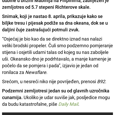
dubine u blizini Mabinija na Filipinima, zabilježen je
zemljotres od 5.7 stepeni Richterove skale.
Snimak, koji je nastao 8. aprila, prikazuje kako se
biljke tresu i pijesak podiže sa dna okeana, dok se u
daljini čuje
zastrašujući potmuli zvuk.
“Osjećaj je bio kao da se direktno iznad nas nalazi
veliki brodski propeler. Čuli smo podzemno pomjeranje
stijena i osjetili udarni talas od kojeg su nas zaboljele
uši. Okeansko dno je podrhtavalo, a manje kamenje je
počelo da se pomjera i pada”, izjavio je jedan od
ronilaca za
Newsflare
.
Srećom, u nesreći niko nije povrijeđen, prenosi
B92.
Podzemni zemljotresi jedan su od glavnih uzročnika
cunamija.
Ukoliko je udar suviše jak, posljedice mogu
da budu katastrofalne, piše
Daily Mail
.