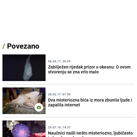
/
Povezano
06.04.17. 20:59
Zabilježen rijedak prizor u okeanu: O ovom
stvorenju se zna vrlo malo
28.02.17. 07:59
Dva misteriozna bića iz mora zbunila ljude i
zapalila internet
29.07.16. 14:37
Naučnici našli nešto misteriozno, ljubičasto