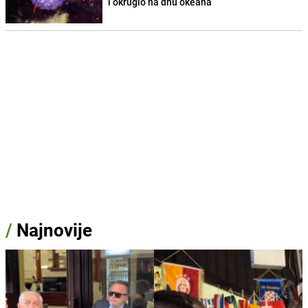
i okruglo na dnu okeana
/
Najnovije