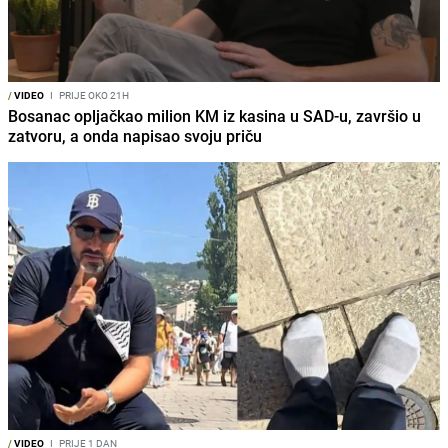
/
VIDEO
I
PRIJE OKO 21H
Bosanac opljačkao milion KM iz kasina u SAD-u, završio u
zatvoru, a onda napisao svoju priču
/
VIDEO
I
PRIJE 1 DAN