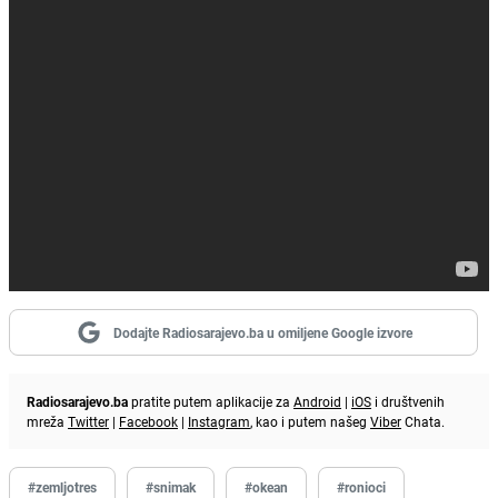
Dodajte Radiosarajevo.ba u omiljene Google izvore
Radiosarajevo.ba
pratite putem aplikacije za
Android
|
iOS
i društvenih
mreža
Twitter
|
Facebook
|
Instagram
, kao i putem našeg
Viber
Chata.
#zemljotres
#snimak
#okean
#ronioci