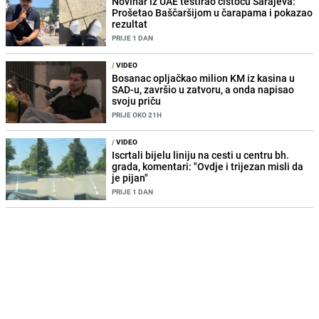
Novinar iz UAE testirao čistoću Sarajeva:
Prošetao Baščaršijom u čarapama i pokazao
rezultat
PRIJE 1 DAN
/
VIDEO
Bosanac opljačkao milion KM iz kasina u
SAD-u, završio u zatvoru, a onda napisao
svoju priču
PRIJE OKO 21H
/
VIDEO
Iscrtali bijelu liniju na cesti u centru bh.
grada, komentari: "Ovdje i trijezan misli da
je pijan"
PRIJE 1 DAN