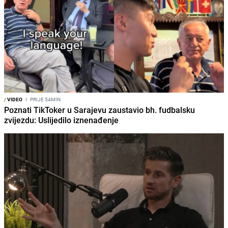
/
VIDEO
I
PRIJE 54MIN
Poznati TikToker u Sarajevu zaustavio bh. fudbalsku
zvijezdu: Uslijedilo iznenađenje