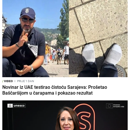
/
VIDEO
I
PRIJE 1 DAN
Novinar iz UAE testirao čistoću Sarajeva: Prošetao
Baščaršijom u čarapama i pokazao rezultat