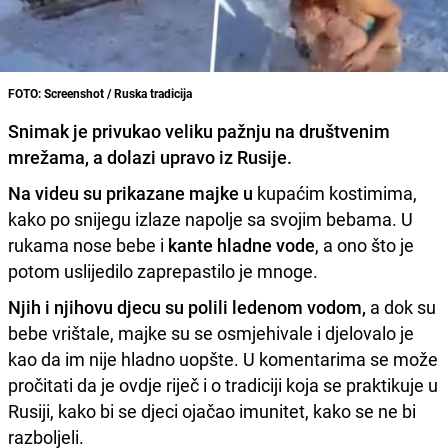
FOTO: Screenshot / Ruska tradicija
Snimak je privukao veliku pažnju na društvenim
mrežama
, a dolazi upravo iz
Rusije
.
Na videu su prikazane majke u
kupaćim kostimima,
kako po snijegu izlaze napolje sa svojim bebama. U
rukama nose bebe i
kante hladne vode
, a ono što je
potom uslijedilo zaprepastilo je mnoge.
Njih i njihovu djecu su polili ledenom vodom,
a dok su
bebe vrištale, majke su se osmjehivale i djelovalo je
kao da im nije hladno uopšte. U komentarima se može
pročitati da je ovdje riječ i o tradiciji koja se praktikuje u
Rusiji, kako bi se djeci ojačao imunitet, kako se ne bi
razboljeli.