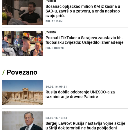
/
VIDEO
Bosanac opljačkao milion KM iz kasina u
SAD-u, završio u zatvoru, a onda napisao
svoju priču
PRIJE 1 DAN
/
VIDEO
Poznati TikToker u Sarajevu zaustavio bh.
fudbalsku zvijezdu: Uslijedilo iznenađenje
PRIJE OKO 7H
/
Povezano
30.03.16. 09:31
Rusija dobila odobrenje UNESCO-a za
razminiranje drevne Palmire
03.02.16. 13:54
Sergej Lavrov: Rusija nastavlja vojne akcije
u Siriji dok teroristi ne budu pobijeđeni