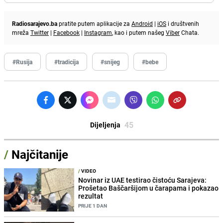
Radiosarajevo.ba
pratite putem aplikacije za
Android
|
iOS
i društvenih
mreža
Twitter
|
Facebook
|
Instagram
, kao i putem našeg
Viber
Chata.
#Rusija
#tradicija
#snijeg
#bebe
45
Dijeljenja
/
Najčitanije
/
VIDEO
Novinar iz UAE testirao čistoću Sarajeva:
Prošetao Baščaršijom u čarapama i pokazao
rezultat
PRIJE 1 DAN