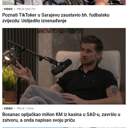
/
VIDEO
I
PRIJE OKO 7H
Poznati TikToker u Sarajevu zaustavio bh. fudbalsku
zvijezdu: Uslijedilo iznenađenje
/
VIDEO
I
PRIJE 1 DAN
Bosanac opljačkao milion KM iz kasina u SAD-u, završio u
zatvoru, a onda napisao svoju priču