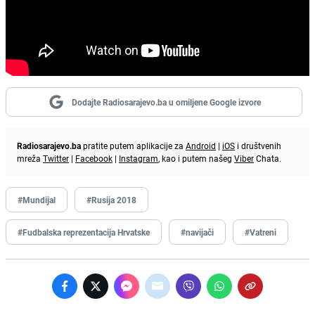
Dodajte Radiosarajevo.ba u omiljene Google izvore
Radiosarajevo.ba
pratite putem aplikacije za
Android
|
iOS
i društvenih
mreža
Twitter
|
Facebook
|
Instagram
, kao i putem našeg
Viber
Chata.
#Mundijal
#Rusija 2018
#Fudbalska reprezentacija Hrvatske
#navijači
#Vatreni