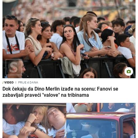
/
VIDEO
I
PRIJE 4 DANA
Dok čekaju da Dino Merlin izađe na scenu: Fanovi se
zabavljali praveći "valove" na tribinama