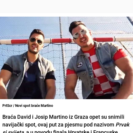
PrtScr / Novi spot braće Martino
Braća
David i Josip Martino
iz Graza opet su snimili
navijački spot, ovaj put za pjesmu pod nazivom
Prvak
si svijeta
, a u povodu finala Hrvatske i Francuske.