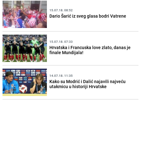
15.07.18. 08:52
Dario Šarić iz sveg glasa bodri Vatrene
15.07.18. 07:33
Hrvatska i Francuska love zlato, danas je
finale Mundijala!
14.07.18. 11:35
Kako su Modrić i Dalić najavili najveću
utakmicu u historiji Hrvatske