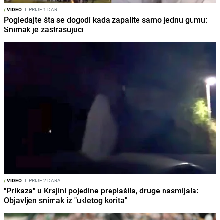
/
VIDEO
I
PRIJE 1 DAN
Pogledajte šta se dogodi kada zapalite samo jednu gumu:
Snimak je zastrašujući
/
VIDEO
I
PRIJE 2 DANA
"Prikaza" u Krajini pojedine preplašila, druge nasmijala:
Objavljen snimak iz "ukletog korita"