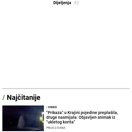
42
Dijeljenja
/
Najčitanije
/
VIDEO
"Prikaza" u Krajini pojedine preplašila,
druge nasmijala: Objavljen snimak iz
"ukletog korita"
PRIJE 2 DANA