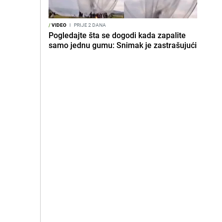
/
VIDEO
I
PRIJE 2 DANA
Pogledajte šta se dogodi kada zapalite
samo jednu gumu: Snimak je zastrašujući