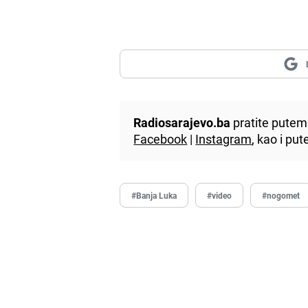
Radiosarajevo.ba
pratite putem 
Facebook
|
Instagram
, kao i p
#Banja Luka
#video
#nogomet