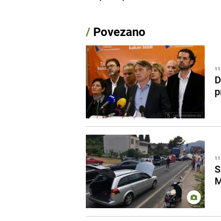
/
Povezano
11
D
p
11
S
M