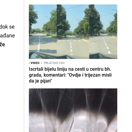
 dok se
građane
rže
/
VIDEO
I
PRIJE OKO 23H
Iscrtali bijelu liniju na cesti u centru bh.
grada, komentari: "Ovdje i trijezan misli
da je pijan"