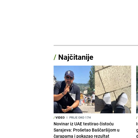
/
Najčitanije
/
VIDEO
I
PRIJE OKO 17H
/
Novinar iz UAE testirao čistoću
I
Sarajeva: Prošetao Baščaršijom u
g
čarapama i pokazao rezultat
d