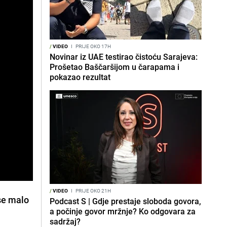
/
VIDEO
I
PRIJE OKO 17H
Novinar iz UAE testirao čistoću Sarajeva:
Prošetao Baščaršijom u čarapama i
pokazao rezultat
/
VIDEO
I
PRIJE OKO 21H
 se malo
Podcast S | Gdje prestaje sloboda govora,
a počinje govor mržnje? Ko odgovara za
sadržaj?