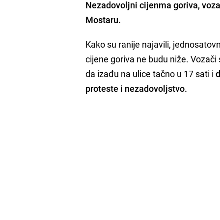
Nezadovoljni cijenma goriva,
vozač
Mostaru
.
Kako su ranije najavili, jednosato
cijene goriva ne budu niže. Vozač
da izađu na ulice tačno u 17 sati i
d
proteste i nezadovoljstvo.