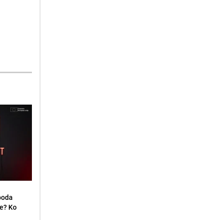
oboda
je? Ko