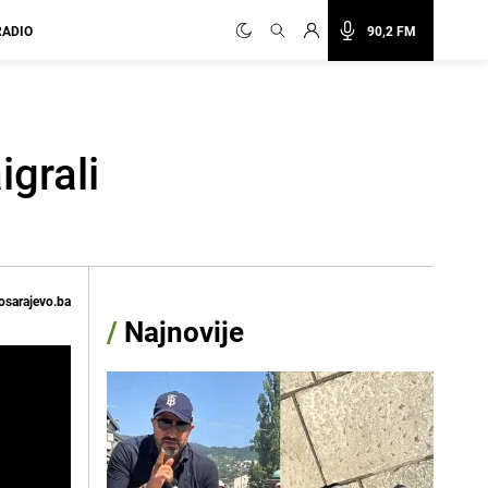
RADIO
90,2 FM
igrali
osarajevo.ba
/
Najnovije