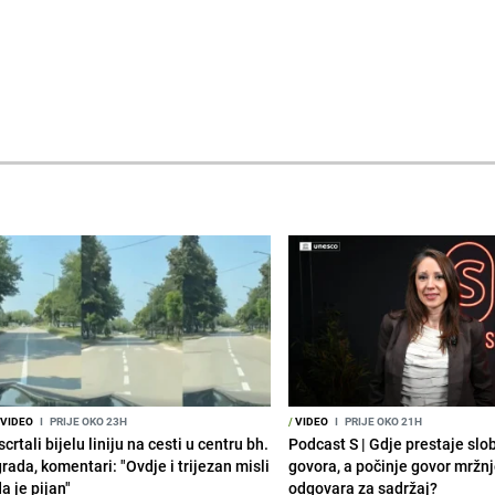
VIDEO
I
PRIJE OKO 23H
/
VIDEO
I
PRIJE OKO 21H
scrtali bijelu liniju na cesti u centru bh.
Podcast S | Gdje prestaje sl
rada, komentari: "Ovdje i trijezan misli
govora, a počinje govor mržn
a je pijan"
odgovara za sadržaj?