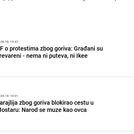
.06.18. 19:47
F o protestima zbog goriva: Građani su
revareni - nema ni puteva, ni Ikee
.06.18. 18:01
arajlija zbog goriva blokirao cestu u
ostaru: Narod se muze kao ovca