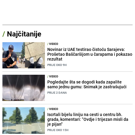
/
Najčitanije
/
VIDEO
Novinar iz UAE testirao čistoću Sarajeva:
Prošetao Baščaršijom u čarapama i pokazao
rezultat
PRIJE OKO 9H
/
VIDEO
Pogledajte šta se dogodi kada zapalite
samo jednu gumu: Snimak je zastrašujući
PRIJE 2 DANA
/
VIDEO
Iscrtali bijelu liniju na cesti u centru bh.
grada, komentari: "Ovdje i trijezan misli da
je pijan"
PRIJE OKO 15H