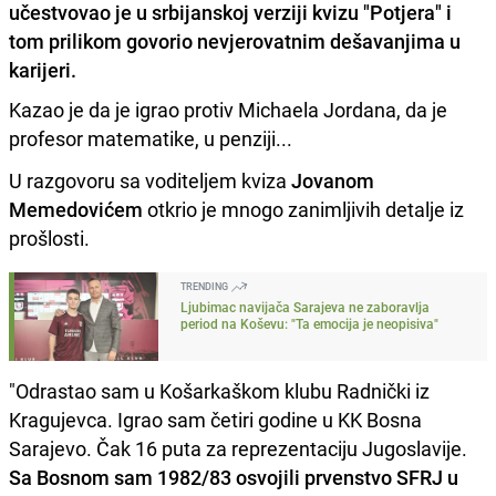
učestvovao je u srbijanskoj verziji kvizu "Potjera" i
tom prilikom govorio nevjerovatnim dešavanjima u
karijeri.
Kazao je da je igrao protiv Michaela Jordana, da je
profesor matematike, u penziji...
U razgovoru sa voditeljem kviza
Jovanom
Memedovićem
otkrio je mnogo zanimljivih detalje iz
prošlosti.
TRENDING
Ljubimac navijača Sarajeva ne zaboravlja
period na Koševu: "Ta emocija je neopisiva"
"Odrastao sam u Košarkaškom klubu Radnički iz
Kragujevca. Igrao sam četiri godine u KK Bosna
Sarajevo. Čak 16 puta za reprezentaciju Jugoslavije.
Sa Bosnom sam 1982/83 osvojili prvenstvo SFRJ u