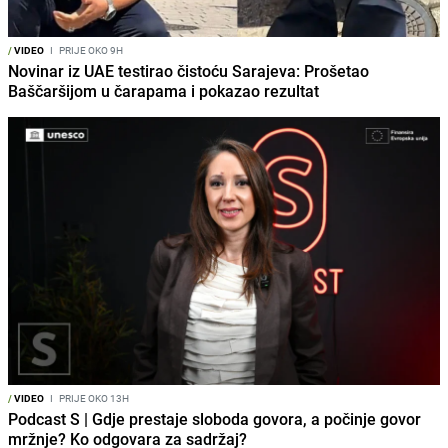
/
VIDEO
I
PRIJE OKO 9H
Novinar iz UAE testirao čistoću Sarajeva: Prošetao
Baščaršijom u čarapama i pokazao rezultat
/
VIDEO
I
PRIJE OKO 13H
Podcast S | Gdje prestaje sloboda govora, a počinje govor
mržnje? Ko odgovara za sadržaj?