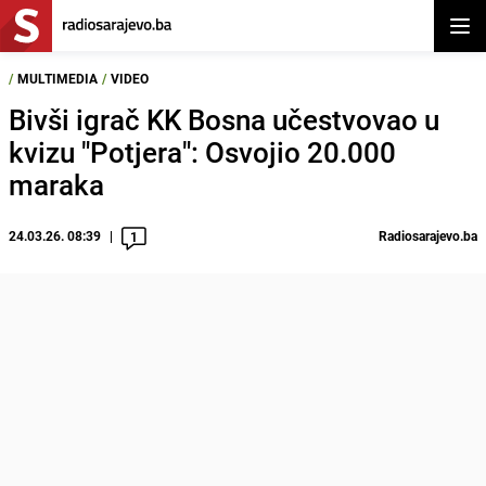
Otvor
/
MULTIMEDIA
/
VIDEO
Bivši igrač KK Bosna učestvovao u
kvizu "Potjera": Osvojio 20.000
maraka
24.03.26. 08:39
Radiosarajevo.ba
1