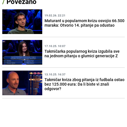
/
Povezano
19.02.26. 22:21
Maturant u popularnom kvizu osvojio 66.500
maraka: Otvorio 14. pitanje pa odustao
17.10.25. 10:07
Takmičarka popularnog kviza izgubila sve
na jednom pitanju o glumici generacije Z
13.10.25. 16:37
Takmičar kviza zbog pitanja iz fudbala ostao
bez 125.000 eura: Da li biste vi znali
odgovor?