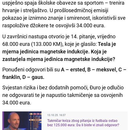
uspješno spaja školske obaveze sa sportom – trenira
hrvanje i streljaštvo. U prošlosedmičnoj emisiji
pokazao je iznimno znanje i smirenost, iskoristivši sve
raspoložive džokere te osvojivši 34.000 eura.
U završnici nastupa otvorio je 14. pitanje, vrijedno
68.000 eura (133.000 KM), koje je glasilo:
Tesla je
mjerna jedinica magnetske indukcije. Koja je
zastarjela mjerna jedinica magnetske indukcije?
Ponuđeni odgovori bili su
A – ersted, B – meksvel, C –
franklin, D – gaus.
Svjestan rizika i bez dodatnih pomoći, Đuro je odlučio
ne odgovarati te je napustio takmičenje sa osvojenih
34.000 eura.
13.10.25. 16:37
Takmičar kviza zbog pitanja iz fudbala ostao
bez 125.000 eura: Da li biste vi znali odgovor?