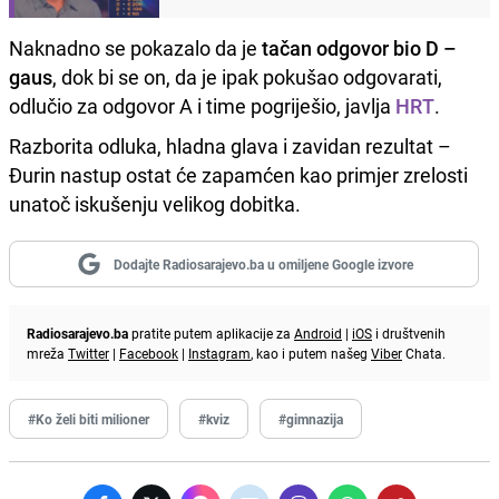
Naknadno se pokazalo da je
tačan odgovor bio D –
gaus
, dok bi se on, da je ipak pokušao odgovarati,
odlučio za odgovor A i time pogriješio, javlja
HRT
.
Razborita odluka, hladna glava i zavidan rezultat –
Đurin nastup ostat će zapamćen kao primjer zrelosti
unatoč iskušenju velikog dobitka.
Dodajte Radiosarajevo.ba u omiljene Google izvore
Radiosarajevo.ba
pratite putem aplikacije za
Android
|
iOS
i društvenih
mreža
Twitter
|
Facebook
|
Instagram
, kao i putem našeg
Viber
Chata.
#Ko želi biti milioner
#kviz
#gimnazija