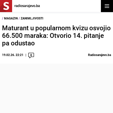
Otvor
/
MAGAZIN
/
ZANIMLJIVOSTI
Maturant u popularnom kvizu osvojio
66.500 maraka: Otvorio 14. pitanje
pa odustao
19.02.26. 22:21
Radiosarajevo.ba
0