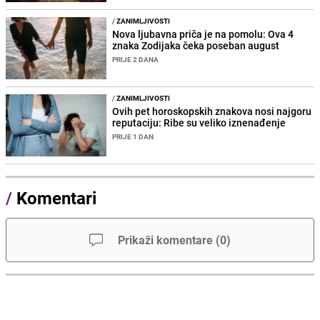
/
ZANIMLJIVOSTI
Nova ljubavna priča je na pomolu: Ova 4
znaka Zodijaka čeka poseban august
PRIJE 2 DANA
/
ZANIMLJIVOSTI
Ovih pet horoskopskih znakova nosi najgoru
reputaciju: Ribe su veliko iznenađenje
PRIJE 1 DAN
/
Komentari
Prikaži komentare
(
0
)