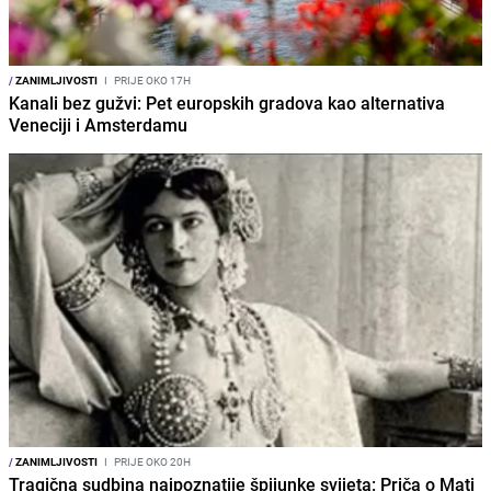
/
ZANIMLJIVOSTI
I
PRIJE OKO 17H
Kanali bez gužvi: Pet europskih gradova kao alternativa
Veneciji i Amsterdamu
/
ZANIMLJIVOSTI
I
PRIJE OKO 20H
Tragična sudbina najpoznatije špijunke svijeta: Priča o Mati