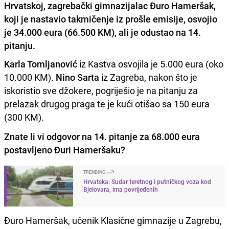
Hrvatskoj, zagrebački gimnazijalac Đuro Hameršak,
koji je nastavio takmičenje iz prošle emisije, osvojio
je 34.000 eura (66.500 KM), ali je odustao na 14.
pitanju.
Karla Tomljanović
iz Kastva osvojila je 5.000 eura (oko
10.000 KM).
Nino Sarta
iz Zagreba, nakon što je
iskoristio sve džokere, pogriješio je na pitanju za
prelazak drugog praga te je kući otišao sa 150 eura
(300 KM).
Znate li vi odgovor na 14. pitanje za 68.000 eura
postavljeno Đuri Hameršaku?
TRENDING
Hrvatska: Sudar teretnog i putničkog voza kod
Bjelovara, ima povrijeđenih
Đuro Hameršak, učenik Klasične gimnazije u Zagrebu,