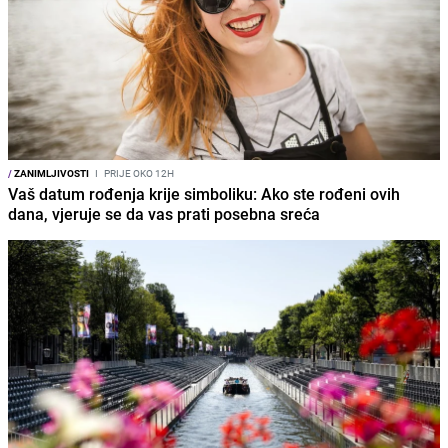
/
ZANIMLJIVOSTI
I
PRIJE OKO 12H
Vaš datum rođenja krije simboliku: Ako ste rođeni ovih
dana, vjeruje se da vas prati posebna sreća