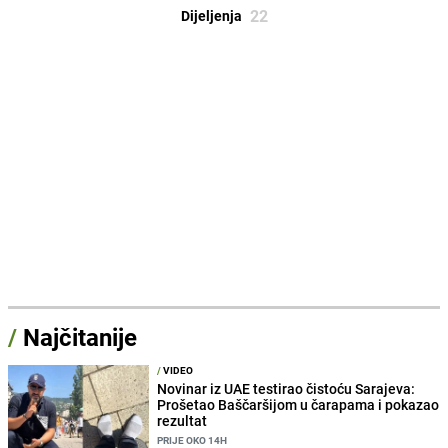
22
Dijeljenja
/
Najčitanije
/
VIDEO
Novinar iz UAE testirao čistoću Sarajeva:
Prošetao Baščaršijom u čarapama i pokazao
rezultat
PRIJE OKO 14H