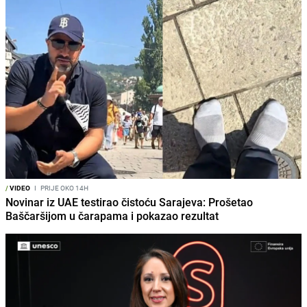
/
VIDEO
I
PRIJE OKO 14H
Novinar iz UAE testirao čistoću Sarajeva: Prošetao
Baščaršijom u čarapama i pokazao rezultat