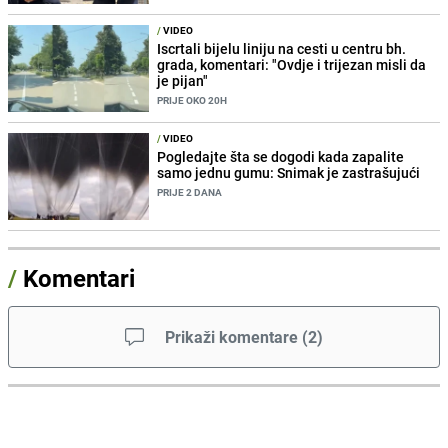
/
VIDEO
Iscrtali bijelu liniju na cesti u centru bh.
grada, komentari: "Ovdje i trijezan misli da
je pijan"
PRIJE OKO 20H
/
VIDEO
Pogledajte šta se dogodi kada zapalite
samo jednu gumu: Snimak je zastrašujući
PRIJE 2 DANA
/
Komentari
Prikaži komentare
(
2
)