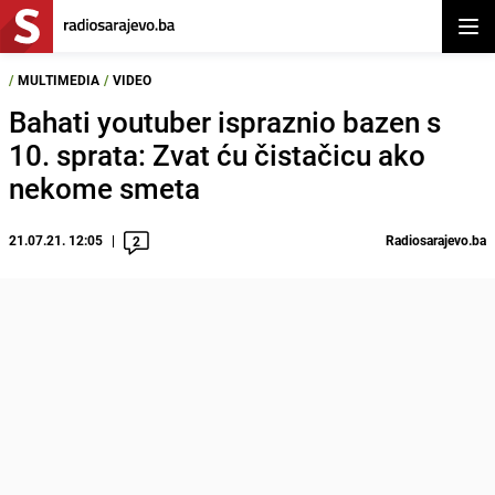
Otvor
/
MULTIMEDIA
/
VIDEO
Bahati youtuber ispraznio bazen s
10. sprata: Zvat ću čistačicu ako
nekome smeta
21.07.21. 12:05
Radiosarajevo.ba
2