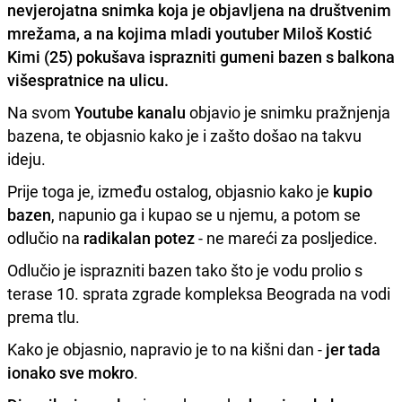
nevjerojatna snimka
koja je objavljena na društvenim
mrežama, a na kojima mladi youtuber
Miloš Kostić
Kimi
(25) pokušava isprazniti gumeni bazen s balkona
višespratnice na ulicu.
Na svom
Youtube kanalu
objavio je snimku pražnjenja
bazena, te objasnio kako je i zašto došao na takvu
ideju.
Prije toga je, između ostalog, objasnio kako je
kupio
bazen
, napunio ga i kupao se u njemu, a potom se
odlučio na
radikalan potez
- ne mareći za posljedice.
Odlučio je isprazniti bazen tako što je vodu prolio s
terase 10. sprata zgrade kompleksa Beograda na vodi
prema tlu.
Kako je objasnio, napravio je to na kišni dan -
jer tada
ionako sve mokro
.