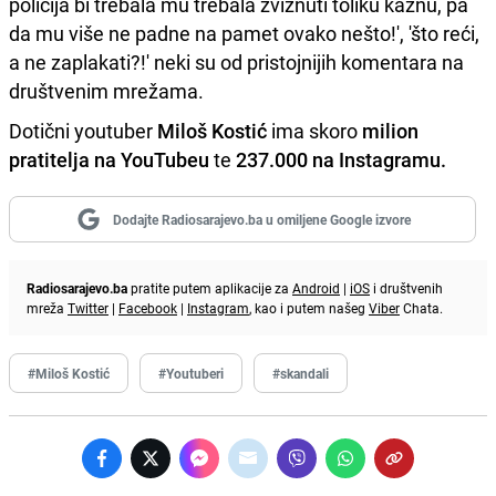
policija bi trebala mu trebala zviznuti toliku kaznu, pa
da mu više ne padne na pamet ovako nešto!', 'što reći,
a ne zaplakati?!' neki su od pristojnijih komentara na
društvenim mrežama.
Dotični youtuber
Miloš Kostić
ima skoro
milion
pratitelja na YouTubeu
te
237.000 na Instagramu.
Dodajte Radiosarajevo.ba u omiljene Google izvore
Radiosarajevo.ba
pratite putem aplikacije za
Android
|
iOS
i društvenih
mreža
Twitter
|
Facebook
|
Instagram
, kao i putem našeg
Viber
Chata.
#Miloš Kostić
#Youtuberi
#skandali