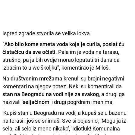
Ispred zgrade stvorila se velika lokva.
"
Ako bilo kome smeta voda koja je curila, poslat ću
čistačicu da sve očisti
. Pala im je voda na terasu,
strašno, pa ja bih ovdje morao lopatati tri dana da
izbacim to u wc školjku", komentirao je Miloš.
Na
društvenim mrežama
krenuli su brojni negativni
komentari na njegov potez. Neki su komentirali da
stan na Beogradu na vodi nije za svakog
, a drugi ga
nazivali '
seljačinom
' i drugi pogrdnim imenima.
'Kupiš stan u Beogradu na vodi, a kupaš se u bazenu
na terasi i još se snimaš. Sve si objasnio', 'Mogu ja iz
sela, ali selo iz mene nikako', 'Idiotluk! Komunalna