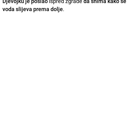
Djevojku je poslao
ispred zgrade
da snima kako se
voda slijeva prema dolje
.