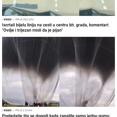
/
VIDEO
I
PRIJE OKO 20H
Iscrtali bijelu liniju na cesti u centru bh. grada, komentari:
"Ovdje i trijezan misli da je pijan"
/
VIDEO
I
PRIJE 2 DANA
Pogledajte šta se dogodi kada zapalite samo jednu gumu: