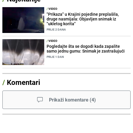
/
VIDEO
"Prikaza" u Krajini pojedine preplašila,
druge nasmijala: Objavljen snimak iz
"ukletog korita"
PRIJE 2 DANA
/
VIDEO
Pogledajte šta se dogodi kada zapalite
samo jednu gumu: Snimak je zastrašujući
PRIJE 1 DAN
/
Komentari
Prikaži komentare
(
4
)