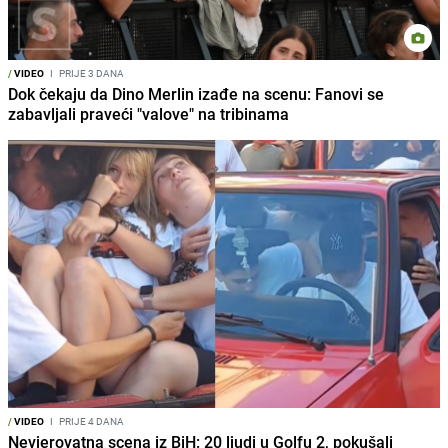
/
VIDEO
I
PRIJE 3 DANA
Dok čekaju da Dino Merlin izađe na scenu: Fanovi se
zabavljali praveći "valove" na tribinama
/
VIDEO
I
PRIJE 4 DANA
Nevjerovatna scena iz BiH: 20 ljudi u Golfu 2, pokušali