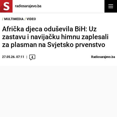
Otvor
/
MULTIMEDIA
/
VIDEO
Afrička djeca oduševila BiH: Uz
zastavu i navijačku himnu zaplesali
za plasman na Svjetsko prvenstvo
27.05.26. 07:11
Radiosarajevo.ba
4