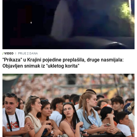
/
VIDEO
I
PRIJE 2 DANA
"Prikaza" u Krajini pojedine preplašila, druge nasmijala:
Objavljen snimak iz "ukletog korita"