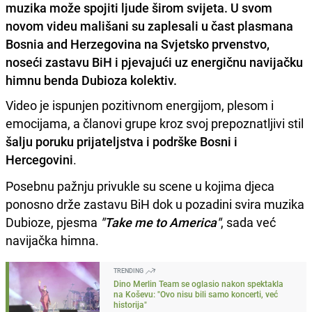
muzika može spojiti ljude širom svijeta. U svom
novom videu mališani su zaplesali u čast plasmana
Bosnia and Herzegovina na Svjetsko prvenstvo,
noseći zastavu BiH i pjevajući uz energičnu navijačku
himnu benda Dubioza kolektiv.
Video je ispunjen pozitivnom energijom, plesom i
emocijama, a članovi grupe kroz svoj prepoznatljivi stil
šalju poruku prijateljstva i podrške Bosni i
Hercegovini
.
Posebnu pažnju privukle su scene u kojima djeca
ponosno drže zastavu BiH dok u pozadini svira muzika
Dubioze, pjesma
"Take me to America"
, sada već
navijačka himna.
TRENDING
Dino Merlin Team se oglasio nakon spektakla
na Koševu: "Ovo nisu bili samo koncerti, već
historija"