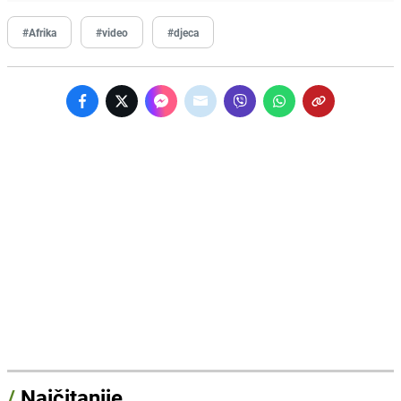
#Afrika
#video
#djeca
/
Najčitanije