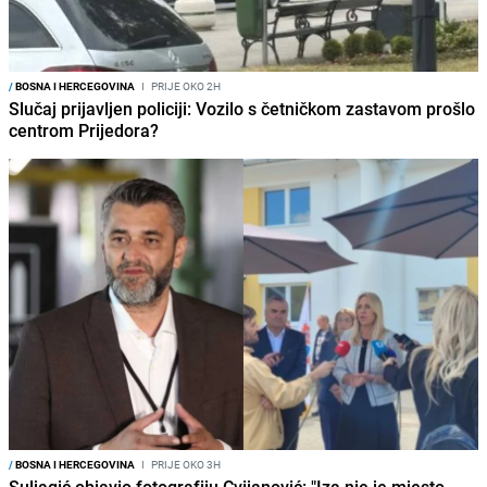
/
BOSNA I HERCEGOVINA
I
PRIJE OKO 2H
Slučaj prijavljen policiji: Vozilo s četničkom zastavom prošlo
centrom Prijedora?
/
BOSNA I HERCEGOVINA
I
PRIJE OKO 3H