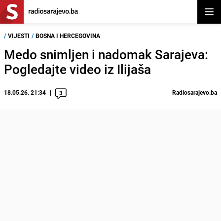
Otvor
/
VIJESTI
/
BOSNA I HERCEGOVINA
Medo snimljen i nadomak Sarajeva:
Pogledajte video iz Ilijaša
18.05.26. 21:34
Radiosarajevo.ba
3