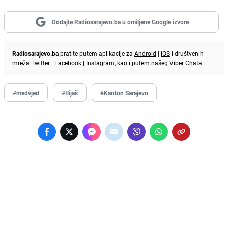
Dodajte Radiosarajevo.ba u omiljene Google izvore
Radiosarajevo.ba
pratite putem aplikacije za
Android
|
iOS
i društvenih
mreža
Twitter
|
Facebook
|
Instagram
, kao i putem našeg
Viber
Chata.
#medvjed
#Ilijaš
#Kanton Sarajevo