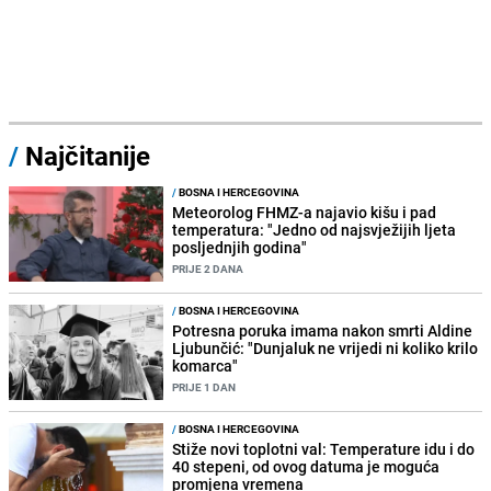
/
Najčitanije
/
BOSNA I HERCEGOVINA
Meteorolog FHMZ-a najavio kišu i pad
temperatura: "Jedno od najsvježijih ljeta
posljednjih godina"
PRIJE 2 DANA
/
BOSNA I HERCEGOVINA
Potresna poruka imama nakon smrti Aldine
Ljubunčić: "Dunjaluk ne vrijedi ni koliko krilo
komarca"
PRIJE 1 DAN
/
BOSNA I HERCEGOVINA
Stiže novi toplotni val: Temperature idu i do
40 stepeni, od ovog datuma je moguća
promjena vremena