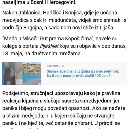
naseljima u Bosni i Hercegovini.
Nakon Jablanica, Hadžića i Konjica, gdje je uočena
medvjedica s čak tri mladunčeta, vidjeli smo snimak i s
područja Bugojna, a sada nam novi stiže iz Ilijaša.
"Medo u Misoči. Put prema Kopošićima", navele su
kolege s portala
IlijašNet
koje su i objavile video danas,
18. maja, na društvenim mrežama.
TRENDING
Snimak apartmana iz Zadra izazvao polemiku:
Da li biste noćenje ovdje platili 105 eura?
Podsjetimo,
stručnjaci upozoravaju kako je pravilna
reakcija ključna u slučaju susreta s medvjedom
, jer
panika i bijeg mogu povećati opasnost. Ako se nađete
u blizini medvjeda, ni u kojem slučaju ne stvarajte
paniku i ne bježite, već ostanite pribrani. U prirodi se