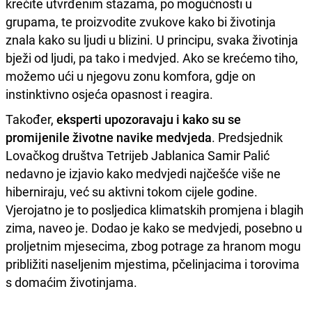
krećite utvrđenim stazama, po mogućnosti u
grupama, te proizvodite zvukove kako bi životinja
znala kako su ljudi u blizini. U principu, svaka životinja
bježi od ljudi, pa tako i medvjed. Ako se krećemo tiho,
možemo ući u njegovu zonu komfora, gdje on
instinktivno osjeća opasnost i reagira.
Također,
eksperti upozoravaju i kako su se
promijenile životne navike medvjeda
. Predsjednik
Lovačkog društva Tetrijeb Jablanica Samir Palić
nedavno je izjavio kako medvjedi najčešće više ne
hiberniraju, već su aktivni tokom cijele godine.
Vjerojatno je to posljedica klimatskih promjena i blagih
zima, naveo je. Dodao je kako se medvjedi, posebno u
proljetnim mjesecima, zbog potrage za hranom mogu
približiti naseljenim mjestima, pčelinjacima i torovima
s domaćim životinjama.