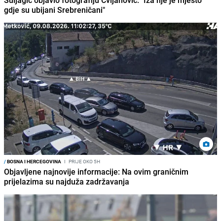
Suljagić objavio fotografiju Cvijanović: "Iza nje je mjesto
gdje su ubijani Srebreničani"
/
BOSNA I HERCEGOVINA
I
PRIJE OKO 5H
Objavljene najnovije informacije: Na ovim graničnim
prijelazima su najduža zadržavanja