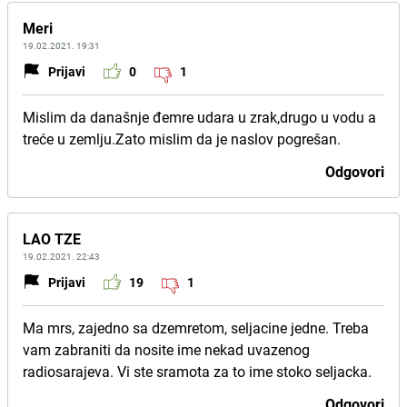
Meri
19.02.2021. 19:31
Prijavi
0
1
Mislim da današnje đemre udara u zrak,drugo u vodu a
treće u zemlju.Zato mislim da je naslov pogrešan.
Odgovori
LAO TZE
19.02.2021. 22:43
Prijavi
19
1
Ma mrs, zajedno sa dzemretom, seljacine jedne. Treba
vam zabraniti da nosite ime nekad uvazenog
radiosarajeva. Vi ste sramota za to ime stoko seljacka.
Odgovori