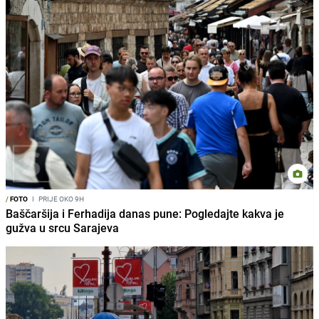
/
FOTO
I
PRIJE OKO 9H
Baščaršija i Ferhadija danas pune: Pogledajte kakva je
gužva u srcu Sarajeva