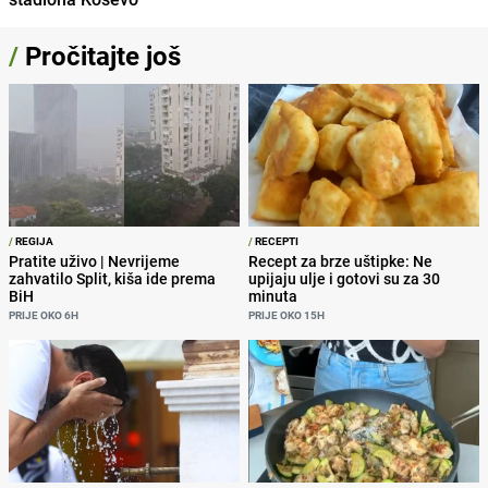
/
Pročitajte još
/
REGIJA
/
RECEPTI
Pratite uživo | Nevrijeme
Recept za brze uštipke: Ne
zahvatilo Split, kiša ide prema
upijaju ulje i gotovi su za 30
BiH
minuta
PRIJE OKO 6H
PRIJE OKO 15H