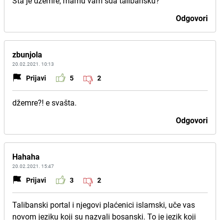
Sta je dzemre, mamu vam sda talibansku?
Odgovori
zbunjola
20.02.2021. 10:13
Prijavi
5
2
džemre?! e svašta.
Odgovori
Hahaha
20.02.2021. 15:47
Prijavi
3
2
Talibanski portal i njegovi plaćenici islamski, uče vas
novom jeziku koji su nazvali bosanski. To je jezik koji