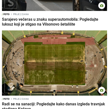
/
FOTO
I
PRIJE 2 DANA
Sarajevo večeras u znaku superautomobila: Pogledajte
luksuz koji je stigao na Vilsonovo šetalište
/
FOTO
I
PRIJE 2 DANA
Radi se na sanaciji: Pogledajte kako danas izgleda travnjak
stadiona Koševo