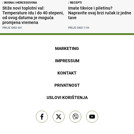
/
BOSNA I HERCEGOVINA
/
RECEPTI
Stiže novi toplotni val:
Imate tikvice i piletinu?
Temperature idu i do 40 stepeni,
Napravite ovaj brzi ručak iz jedne
od ovog datuma je moguća
tave
promjena vremena
PRIJE OKO 6H
PRIJE OKO 11H
MARKETING
IMPRESSUM
KONTAKT
PRIVATNOST
USLOVI KORIŠTENJA