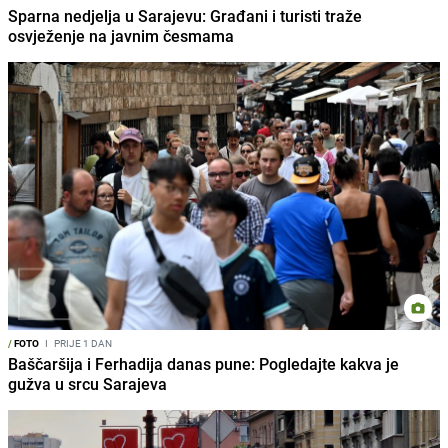
Sparna nedjelja u Sarajevu: Građani i turisti traže
osvježenje na javnim česmama
/
FOTO
I
PRIJE 1 DAN
Baščaršija i Ferhadija danas pune: Pogledajte kakva je
gužva u srcu Sarajeva