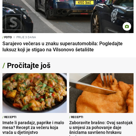
/
FOTO
I
PRIJE 3 DANA
Sarajevo večeras u znaku superautomobila: Pogledajte
luksuz koji je stigao na Vilsonovo šetalište
/
Pročitajte još
/
RECEPTI
/
RECEPTI
Imate li paradajz, paprike i malo
Zaboravite brašno: Ovaj sastojak
mesa? Recept za večeru koja
u smjesi za pohovanje daje
vraća u djetinjstvo
šniclama savršeno hrskavu