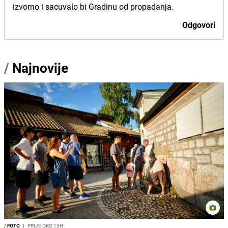
izvorno i sacuvalo bi Gradinu od propadanja.
Odgovori
/
Najnovije
/
FOTO
I
PRIJE OKO 15H