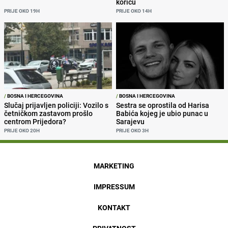
koricu
PRIJE OKO 19H
PRIJE OKO 14H
/
BOSNA I HERCEGOVINA
/
BOSNA I HERCEGOVINA
Slučaj prijavljen policiji: Vozilo s
Sestra se oprostila od Harisa
četničkom zastavom prošlo
Babića kojeg je ubio punac u
centrom Prijedora?
Sarajevu
PRIJE OKO 20H
PRIJE OKO 3H
MARKETING
IMPRESSUM
KONTAKT