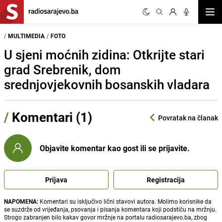
Otvor
/
MULTIMEDIA
/
FOTO
U sjeni moćnih zidina: Otkrijte stari
grad Srebrenik, dom
srednjovjekovnih bosanskih vladara
/
Komentari (1)
Povratak na članak
Objavite komentar kao gost ili se prijavite.
Prijava
Registracija
NAPOMENA:
Komentari su isključivo lični stavovi autora. Molimo korisnike da
se suzdrže od vrijeđanja, psovanja i pisanja komentara koji podstiču na mržnju.
Strogo zabranjen bilo kakav govor mržnje na portalu radiosarajevo.ba, zbog