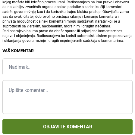
kojeg možete biti krivično procesuirani. Radiosarajevo.ba ima pravo i obavezu
da na zahtjev zvaničnih organa dostavi podatke o korisniku čiji komentari
sadrže govor mržnje, kao i da korisniku trajno blokira pristup. Obaviještavamo
vas da svaki čitatelj dobrovoljno pristupa čitanju i kreiranju komentara i
prihvata mogućnost da neki komentari mogu sadržavati narativ koji je u
suprotnosti sa vjerskim, nacionalnim, moralnim i drugim načelima.
Radiosarajevo.ba ima pravo da obriše sporne ili prijavljene komentare bez
najave i objašnjenja. Radiosarajevo.ba koristi automatski sistem prepoznavanja
i uklanjanja govora mržnje i drugih neprimjerenih sadržaja u komentarima.
VAŠ KOMENTAR
OBJAVITE KOMENTAR