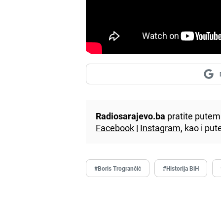
Radiosarajevo.ba
pratite putem 
Facebook
|
Instagram
, kao i p
#Boris Trogrančić
#Historija BiH