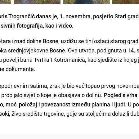
s Trogrančić danas je, 1. novembra, posjetio Stari grad
sivnih fotografija, kao i video.
ra iznad doline Bosne, uzdižu se tihi ostaci starog gra
doka srednjovjekovne Bosne. Ova utvrda, podignuta u 14. s
 povelji bana Tvrtka I Kotromanića, kao sjedište iz kojeg 
vne dokumente.
popodnevnim satima, zrak je bio već topao prvog novemb
probijalo svjetlo koje je obasjavalo dolinu.
Pogled s vrha 
o, moć, položaj i povezanost između planina i ljudi
. U p
oki, živo središte trgovine, gdje su stoljećima dolazili du