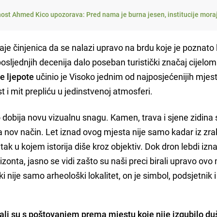
nost Ahmed Kico upozorava: Pred nama je burna jesen, institucije mora
e činjenica da se nalazi upravo na brdu koje je poznato
osljednjih decenija dalo poseban turistički značaj cijelom
e ljepote
učinio je Visoko jednim od najposjećenijih mjes
t i mit prepliću u jedinstvenoj atmosferi.
o dobija novu vizualnu snagu. Kamen, trava i sjene zidina 
 na nov način. Let iznad ovog mjesta nije samo kadar iz zrak
utak u kojem istorija diše kroz objektiv. Dok dron lebdi izn
izonta, jasno se vidi zašto su naši preci birali upravo ovo
i nije samo arheološki lokalitet, on je simbol, podsjetnik i 
tali su s poštovanjem prema mjestu koje nije izgubilo du