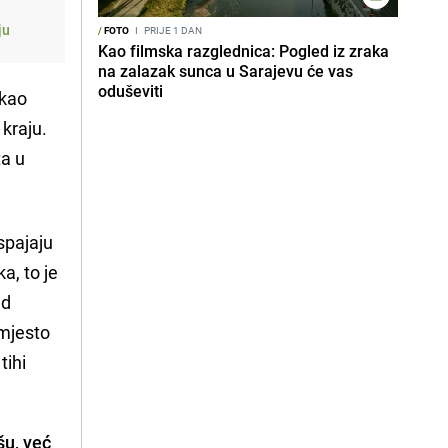
ju
/
FOTO
I
PRIJE 1 DAN
Kao filmska razglednica: Pogled iz zraka
na zalazak sunca u Sarajevu će vas
oduševiti
 kao
 kraju.
ta u
spajaju
a, to je
ad
 mjesto
tihi
šu, već