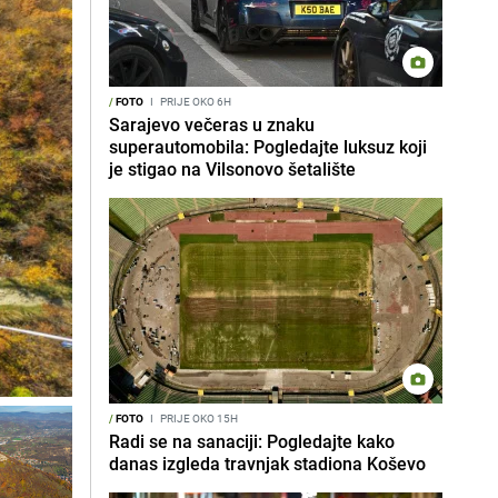
/
FOTO
I
PRIJE OKO 6H
Sarajevo večeras u znaku
superautomobila: Pogledajte luksuz koji
je stigao na Vilsonovo šetalište
/
FOTO
I
PRIJE OKO 15H
Radi se na sanaciji: Pogledajte kako
danas izgleda travnjak stadiona Koševo