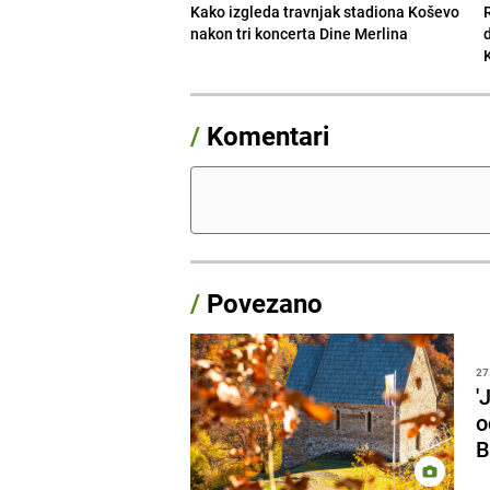
Kako izgleda travnjak stadiona Koševo
nakon tri koncerta Dine Merlina
/
Komentari
/
Povezano
27
'
o
B