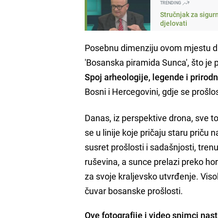
TRENDING
Stručnjak za sigur
djelovati
Posebnu dimenziju ovom mjestu daj
'Bosanska piramida Sunca', što je p
Spoj arheologije, legende i prirodn
Bosni i Hercegovini, gdje se prošlos
Danas, iz perspektive drona, sve t
se u linije koje pričaju staru priču
susret prošlosti i sadašnjosti, tren
ruševina, a sunce prelazi preko hor
za svoje kraljevsko utvrđenje. Visok
čuvar bosanske prošlosti.
Ove fotografije i video snimci nas