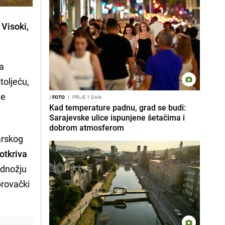
 Visoki,
da
toljeću,
je
/
FOTO
I
PRIJE 1 DAN
Kad temperature padnu, grad se budi:
Sarajevske ulice ispunjene šetačima i
dobrom atmosferom
arskog
otkriva
odnožju
brovački