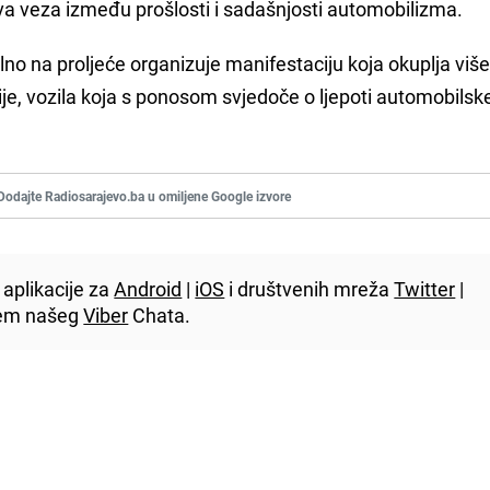
iva veza između prošlosti i sadašnjosti automobilizma.
lno na proljeće organizuje manifestaciju koja okuplja viš
ije, vozila koja s ponosom svjedoče o ljepoti automobilsk
Dodajte Radiosarajevo.ba u omiljene Google izvore
aplikacije za
Android
|
iOS
i društvenih mreža
Twitter
|
utem našeg
Viber
Chata.