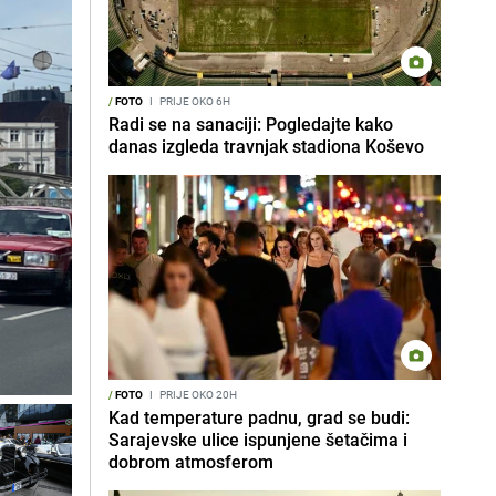
/
FOTO
I
PRIJE OKO 6H
Radi se na sanaciji: Pogledajte kako
danas izgleda travnjak stadiona Koševo
/
FOTO
I
PRIJE OKO 20H
Kad temperature padnu, grad se budi:
Sarajevske ulice ispunjene šetačima i
dobrom atmosferom