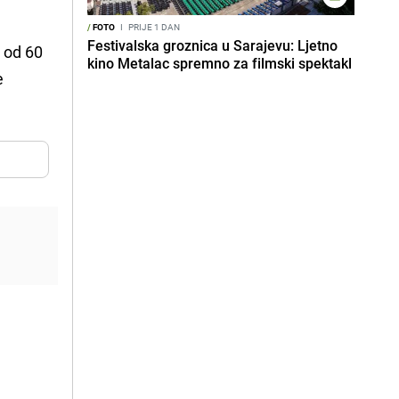
/
FOTO
I
PRIJE 1 DAN
Festivalska groznica u Sarajevu: Ljetno
e od 60
kino Metalac spremno za filmski spektakl
e