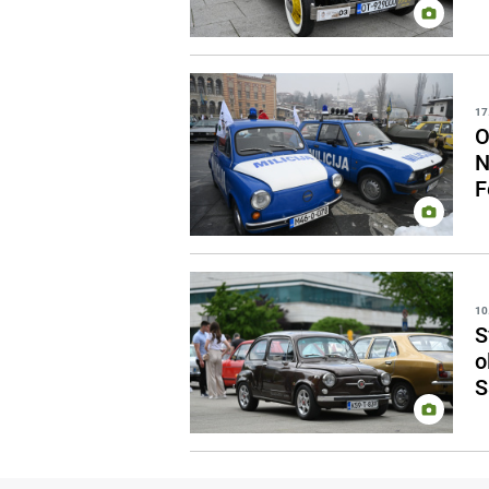
17
O
N
F
10
S
o
S