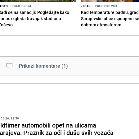
FOTO
I
PRIJE OKO 6H
/
FOTO
I
PRIJE OKO 20H
Radi se na sanaciji: Pogledajte kako
Kad temperature padnu, grad 
danas izgleda travnjak stadiona
Sarajevske ulice ispunjene š
Koševo
dobrom atmosferom
Prikaži komentare
(
1
)
.05.26. 12:50
ldtimer automobili opet na ulicama
arajeva: Praznik za oči i dušu svih vozača