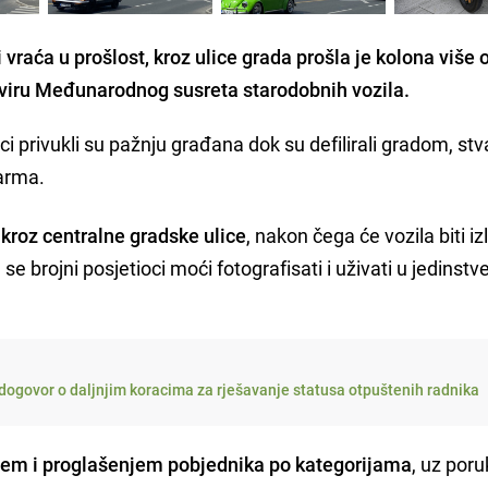
 vraća u prošlost, kroz ulice grada prošla je kolona više 
kviru Međunarodnog susreta starodobnih vozila.
ici privukli su pažnju građana dok su defilirali gradom, stv
arma.
 kroz centralne gradske ulice
, nakon čega će vozila biti i
e brojni posjetioci moći fotografisati i uživati u jedinstv
dogovor o daljnjim koracima za rješavanje statusa otpuštenih radnika
jem i proglašenjem pobjednika po kategorijama
, uz por