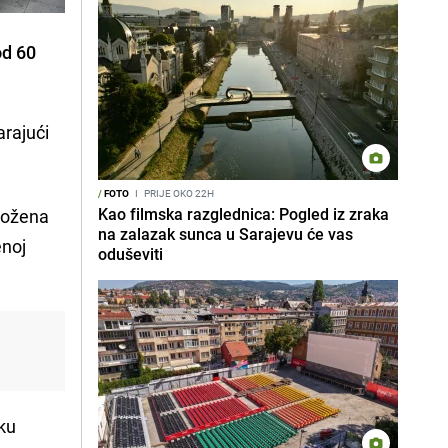
od 60
arajući
/
FOTO
I
PRIJE OKO 22H
Kao filmska razglednica: Pogled iz zraka
zložena
na zalazak sunca u Sarajevu će vas
enoj
oduševiti
uku