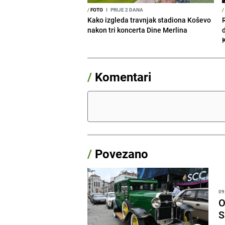
/
FOTO
I
PRIJE 2 DANA
/
Kako izgleda travnjak stadiona Koševo
nakon tri koncerta Dine Merlina
/
Komentari
/
Povezano
09
O
S