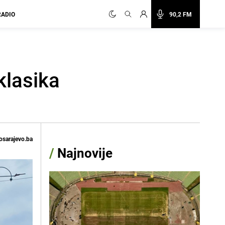
RADIO
90,2 FM
klasika
osarajevo.ba
/
Najnovije