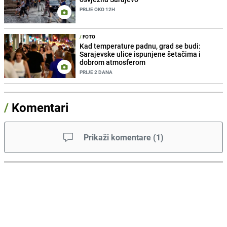
PRIJE OKO 12H
/
FOTO
Kad temperature padnu, grad se budi:
Sarajevske ulice ispunjene šetačima i
dobrom atmosferom
PRIJE 2 DANA
/
Komentari
Prikaži komentare
(
1
)