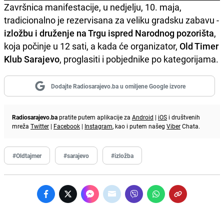
Završnica manifestacije, u nedjelju, 10. maja,
tradicionalno je rezervisana za veliku gradsku zabavu -
izložbu i druženje na Trgu ispred Narodnog pozorišta
,
koja počinje u 12 sati, a kada će organizator,
Old Timer
Klub Sarajevo
, proglasiti i pobjednike po kategorijama.
Dodajte Radiosarajevo.ba u omiljene Google izvore
Radiosarajevo.ba
pratite putem aplikacije za
Android
|
iOS
i društvenih
mreža
Twitter
|
Facebook
|
Instagram
, kao i putem našeg
Viber
Chata.
#Oldtajmer
#sarajevo
#izložba