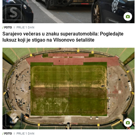
/
FOTO
I
PRIJE 1 DAN
Sarajevo večeras u znaku superautomobila: Pogledajte
luksuz koji je stigao na Vilsonovo šetalište
/
FOTO
I
PRIJE 1 DAN