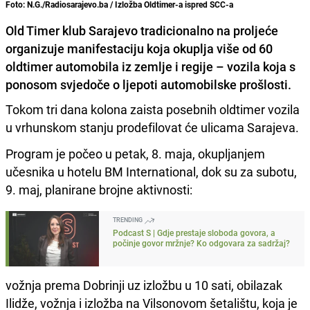
Foto: N.G./Radiosarajevo.ba / Izložba Oldtimer-a ispred SCC-a
Old Timer klub Sarajevo tradicionalno na proljeće
organizuje manifestaciju koja okuplja više od 60
oldtimer automobila iz zemlje i regije – vozila koja s
ponosom svjedoče o ljepoti automobilske prošlosti.
Tokom tri dana kolona zaista posebnih oldtimer vozila
u vrhunskom stanju prodefilovat će ulicama Sarajeva.
Program je počeo u petak, 8. maja, okupljanjem
učesnika u hotelu BM International, dok su za subotu,
9. maj, planirane brojne aktivnosti:
TRENDING
Podcast S | Gdje prestaje sloboda govora, a
počinje govor mržnje? Ko odgovara za sadržaj?
vožnja prema Dobrinji uz izložbu u 10 sati, obilazak
Ilidže, vožnja i izložba na Vilsonovom šetalištu, koja je