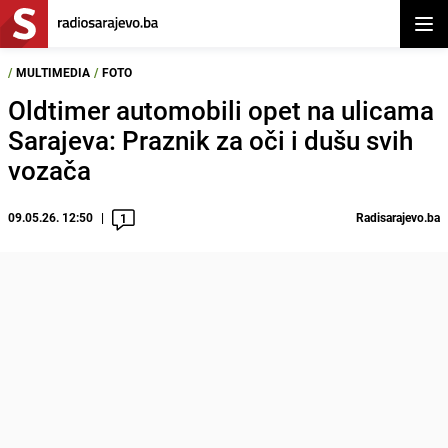
Otvor
/
MULTIMEDIA
/
FOTO
Oldtimer automobili opet na ulicama
Sarajeva: Praznik za oči i dušu svih
vozača
09.05.26. 12:50
Radisarajevo.ba
1