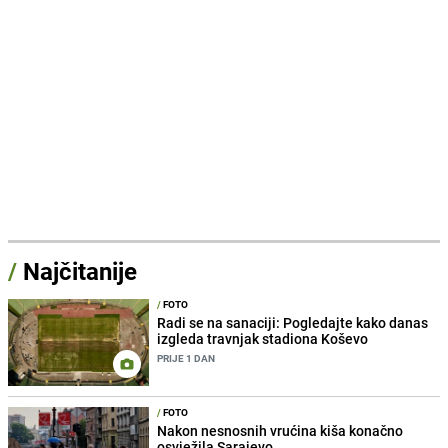
/
Najčitanije
/
FOTO
Radi se na sanaciji: Pogledajte kako danas
izgleda travnjak stadiona Koševo
PRIJE 1 DAN
/
FOTO
Nakon nesnosnih vrućina kiša konačno
osvježila Sarajevo