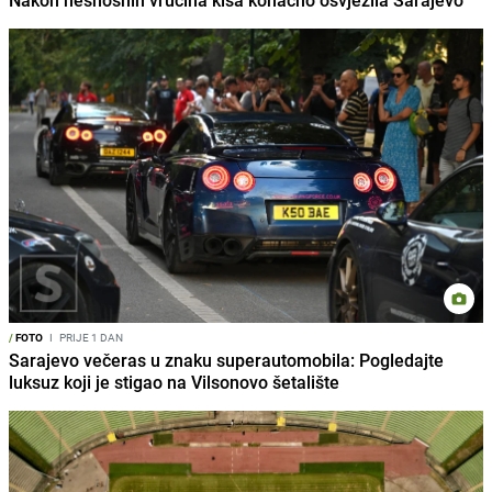
/
FOTO
I
PRIJE 1 DAN
Sarajevo večeras u znaku superautomobila: Pogledajte
luksuz koji je stigao na Vilsonovo šetalište