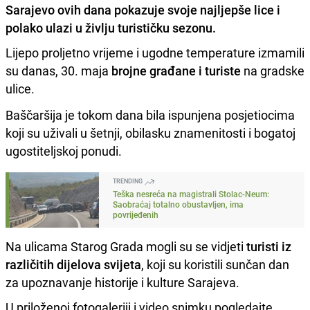
Sarajevo ovih dana pokazuje svoje najljepše lice i
polako ulazi u življu turističku sezonu.
Lijepo proljetno vrijeme i ugodne temperature izmamili
su danas, 30. maja
brojne građane i turiste
na gradske
ulice.
Baščaršija je tokom dana bila ispunjena posjetiocima
koji su uživali u šetnji, obilasku znamenitosti i bogatoj
ugostiteljskoj ponudi.
TRENDING
Teška nesreća na magistrali Stolac-Neum:
Saobraćaj totalno obustavljen, ima
povrijeđenih
Na ulicama Starog Grada mogli su se vidjeti
turisti iz
različitih dijelova svijeta
, koji su koristili sunčan dan
za upoznavanje historije i kulture Sarajeva.
U priloženoj fotogaleriji i video snimku pogledajte