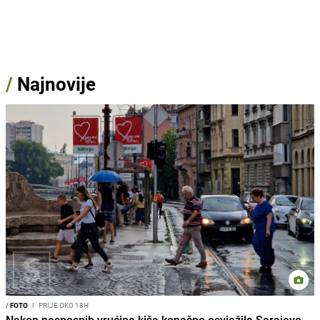
/
Najnovije
/
FOTO
I
PRIJE OKO 18H
Nakon nesnosnih vrućina kiša konačno osvježila Sarajevo