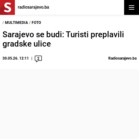
Otvor
/
MULTIMEDIA
/
FOTO
Sarajevo se budi: Turisti preplavili
gradske ulice
30.05.26. 12:11
Radiosarajevo.ba
2