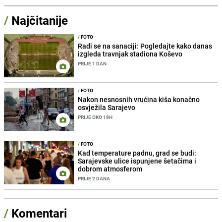
/
Najčitanije
/
FOTO
Radi se na sanaciji: Pogledajte kako danas
izgleda travnjak stadiona Koševo
PRIJE 1 DAN
/
FOTO
Nakon nesnosnih vrućina kiša konačno
osvježila Sarajevo
PRIJE OKO 18H
/
FOTO
Kad temperature padnu, grad se budi:
Sarajevske ulice ispunjene šetačima i
dobrom atmosferom
PRIJE 2 DANA
/
Komentari