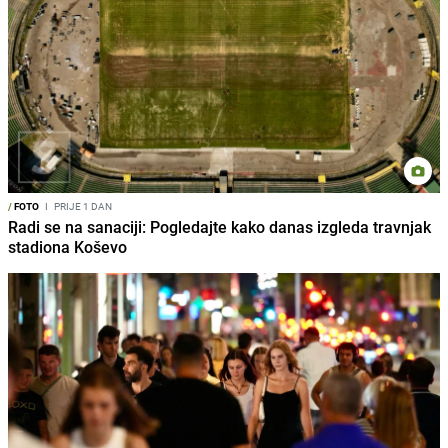
/
FOTO
I
PRIJE 1 DAN
Radi se na sanaciji: Pogledajte kako danas izgleda travnjak
stadiona Koševo