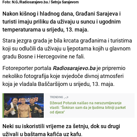
Foto: N.G./Radiosarajevo.ba / Šetnja Sarajevom
Nakon kišnog i hladnog dana, Građani Sarajeva i
turisti imaju priliku da uživaju u suncu i ugodnim
temperaturama u srijedu, 13. maja.
Stara jezgra grada je bila krcata građanima i turistima
koji su odlučili da uživaju u ljepotama kojih u glavnom
gradu Bosne i Hercegovine ne fali.
Fotoreporter portala
Radiosarajevo.ba
je pripremio
nekoliko fotografija koje svjedoče divnoj atmosferi
koja je vladala Baščaršijom u srijedu, 13. maja.
TRENDING
Dževad Poturak naišao na nerazumijevanje
vlasti: "Šokiran sam da je ljudima bitniji parket
od djece"
Neki su iskoristili vrijeme za šetnju
,
dok su drugi
uživali u baštama kafića uz kafu
.