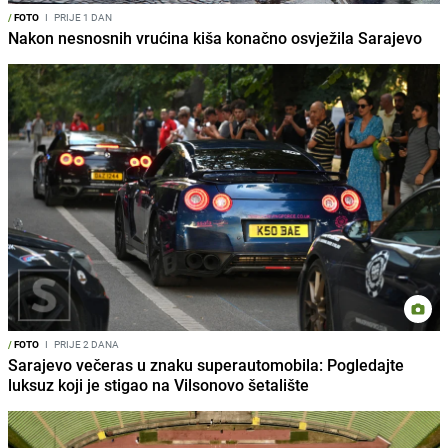
/
FOTO
I
PRIJE 1 DAN
Nakon nesnosnih vrućina kiša konačno osvježila Sarajevo
/
FOTO
I
PRIJE 2 DANA
Sarajevo večeras u znaku superautomobila: Pogledajte
luksuz koji je stigao na Vilsonovo šetalište