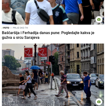
/
FOTO
I
PRIJE OKO 7H
Baščaršija i Ferhadija danas pune: Pogledajte kakva je
gužva u srcu Sarajeva