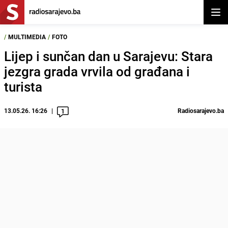
Otvor
/
MULTIMEDIA
/
FOTO
Lijep i sunčan dan u Sarajevu: Stara
jezgra grada vrvila od građana i
turista
13.05.26. 16:26
Radiosarajevo.ba
1