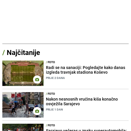
/
Najčitanije
/
FOTO
Radi se na sanaciji: Pogledajte kako danas
izgleda travnjak stadiona Koševo
PRIJE 2 DANA
/
FOTO
Nakon nesnosnih vrućina kiša konačno
osvježila Sarajevo
PRIJE 1 DAN
/
FOTO
Sarajevo večeras u znaku superautomobila: