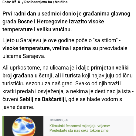
Foto: Dž. K. / Radiosarajevo.ba / Vrućina
Prvi radni dan u sedmici donio je građanima glavnog
grada Bosne i Hercegovine izrazito visoke
temperature i veliku vrućinu.
Ljeto u Sarajevu je ove godine počelo "sa stilom" -
visoke temperature, vrelina i sparina
su preovladale
ulicama Sarajeva.
Ali uprkos tome, na ulicama je i dalje
primjetan veliki
broj građana u šetnji, ali i turista
koji najavljuju odličnu
turističku sezonu za naš grad. Svako od njih traži i
kratki predah i osvježenja, a nekima je destinacija ista -
čuveni
Sebilj na Baščaršiji,
gdje se hlade vodom s
javne česme.
TRENDING
Klimatski fenomeni mijenjaju vrijeme:
Pogledajte šta nas čeka tokom zime