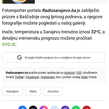
Fotoreporter portala
Radiosarajevo.ba
je zabilježio
prizore s Baščašrije ovog ljetnog podneva, a njegove
fotografije možete pogledati u našoj galeriji.
Inače, temperatura u Sarajevu trenutno iznosi
32ºC,
a
detaljnu vremensku prognozu možete pročitati
OVDJE
.
Dodajte Radiosarajevo.ba u omiljene Google izvore
Radiosarajevo.ba
pratite putem aplikacije za
Android
|
iOS
i društvenih
mreža
Twitter
|
Facebook
|
Instagram
, kao i putem našeg
Viber
Chata.
#Sarajevo
#ljeto
#vrućina