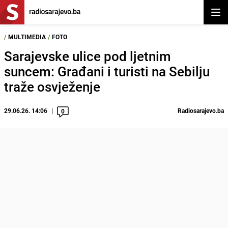
Otvor
/
MULTIMEDIA
/
FOTO
Sarajevske ulice pod ljetnim
suncem: Građani i turisti na Sebilju
traže osvježenje
29.06.26. 14:06
Radiosarajevo.ba
0