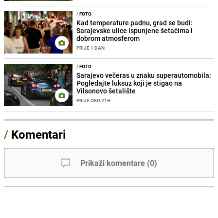
/
FOTO
Kad temperature padnu, grad se budi:
Sarajevske ulice ispunjene šetačima i
dobrom atmosferom
PRIJE 1 DAN
/
FOTO
Sarajevo večeras u znaku superautomobila:
Pogledajte luksuz koji je stigao na
Vilsonovo šetalište
PRIJE OKO 21H
/
Komentari
Prikaži komentare
(
0
)