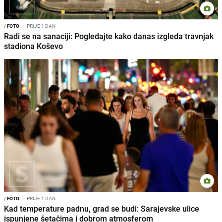
/
FOTO
I
PRIJE 1 DAN
Radi se na sanaciji: Pogledajte kako danas izgleda travnjak
stadiona Koševo
/
FOTO
I
PRIJE 1 DAN
Kad temperature padnu, grad se budi: Sarajevske ulice
ispunjene šetačima i dobrom atmosferom