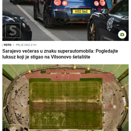
/
FOTO
I
PRIJE OKO 21H
Sarajevo večeras u znaku superautomobila: Pogledajte
luksuz koji je stigao na Vilsonovo šetalište