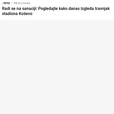
/
FOTO
I
PRIJE 2 DANA
Radi se na sanaciji: Pogledajte kako danas izgleda travnjak
stadiona Koševo