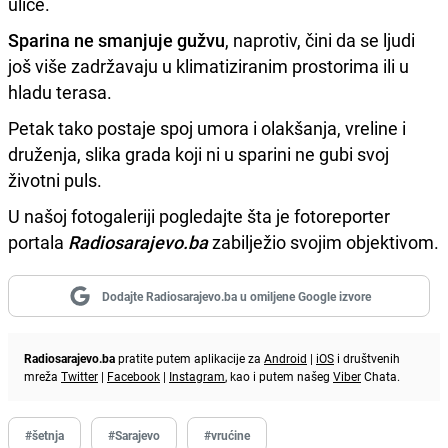
ulice.
Sparina ne smanjuje gužvu
, naprotiv, čini da se ljudi
još više zadržavaju u klimatiziranim prostorima ili u
hladu terasa.
Petak tako postaje spoj umora i olakšanja, vreline i
druženja, slika grada koji ni u sparini ne gubi svoj
životni puls.
U našoj fotogaleriji pogledajte šta je fotoreporter
portala
Radiosarajevo.ba
zabilježio svojim objektivom.
Dodajte Radiosarajevo.ba u omiljene Google izvore
Radiosarajevo.ba
pratite putem aplikacije za
Android
|
iOS
i društvenih
mreža
Twitter
|
Facebook
|
Instagram
, kao i putem našeg
Viber
Chata.
#šetnja
#Sarajevo
#vrućine