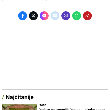
/
Najčitanije
/
FOTO
Radi se na sanaciji: Pogledajte kako danas