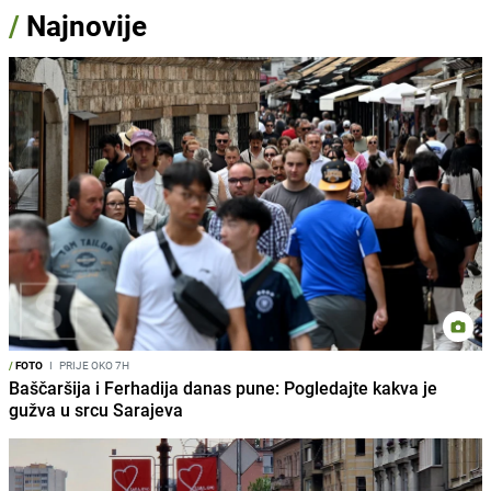
/
Najnovije
/
FOTO
I
PRIJE OKO 7H
Baščaršija i Ferhadija danas pune: Pogledajte kakva je
gužva u srcu Sarajeva