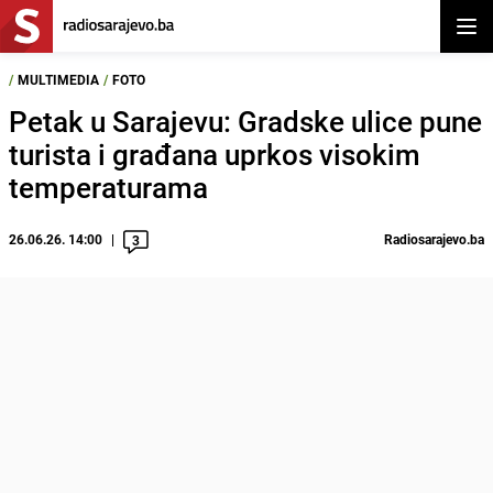
Otvor
/
MULTIMEDIA
/
FOTO
Petak u Sarajevu: Gradske ulice pune
turista i građana uprkos visokim
temperaturama
26.06.26. 14:00
Radiosarajevo.ba
3