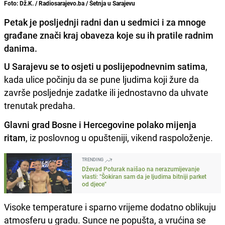
Foto: Dž.K. / Radiosarajevo.ba / Šetnja u Sarajevu
Petak je posljednji radni dan u sedmici i za mnoge
građane znači kraj obaveza koje su ih pratile radnim
danima.
U Sarajevu se to osjeti u poslijepodnevnim satima
,
kada ulice počinju da se pune ljudima koji žure da
završe posljednje zadatke ili jednostavno da uhvate
trenutak predaha.
Glavni grad Bosne i Hercegovine polako mijenja
ritam
, iz poslovnog u opušteniji, vikend raspoloženje.
TRENDING
Dževad Poturak naišao na nerazumijevanje
vlasti: "Šokiran sam da je ljudima bitniji parket
od djece"
Visoke temperature i sparno vrijeme dodatno oblikuju
atmosferu u gradu. Sunce ne popušta, a vrućina se