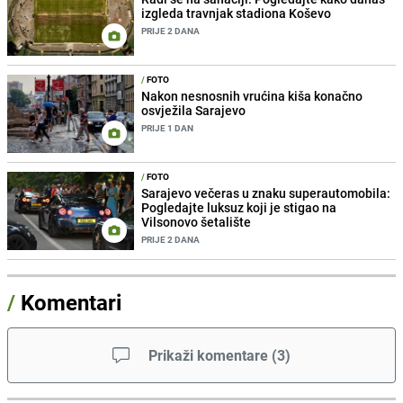
izgleda travnjak stadiona Koševo
PRIJE 2 DANA
/
FOTO
Nakon nesnosnih vrućina kiša konačno
osvježila Sarajevo
PRIJE 1 DAN
/
FOTO
Sarajevo večeras u znaku superautomobila:
Pogledajte luksuz koji je stigao na
Vilsonovo šetalište
PRIJE 2 DANA
/
Komentari
Prikaži komentare
(
3
)