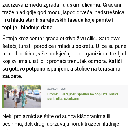
zadržava između zgrada i u uskim ulicama. Građani
traže hlad gdje god mogu, ispod drveća, nadstrešnica
ili
u hladu starih sarajevskih fasada koje pamte i
toplije i hladnije dane
.
Šetnja kroz centar grada otkriva živu sliku Sarajeva:
šetači, turisti, porodice i mladi u pokretu. Ulice su pune,
ali ne haotične, više podsjećaju na organizirani tok ljudi
koji svi imaju isti cilj: pronaći trenutak odmora.
Kafići
su gotovo potpuno ispunjeni, a stolice na terasama
zauzete.
23.06.26. 13:05
Utorak u Sarajevu: Sparina ne popušta, kafići
puni, ulice užurbane
Neki prolaznici se štite od sunca kišobranima ili
šeširima, dok drugi ubrzavaju korak tražeći hladnije