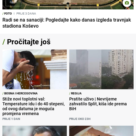
/
FOTO
I
PRIJE 3 DANA
Radi se na sanaciji: Pogledajte kako danas izgleda travnjak
stadiona Koševo
/
Pročitajte još
/
BOSNA I HERCEGOVINA
/
REGIJA
Stiže novi toplotni val:
Pratite uživo | Nevrijeme
Temperature idu i do 40 stepeni,
zahvatilo Split, kiša ide prema
od ovog datuma je moguća
BiH
promjena vremena
PRIJE 1 DAN
PRIJE OKO 23H