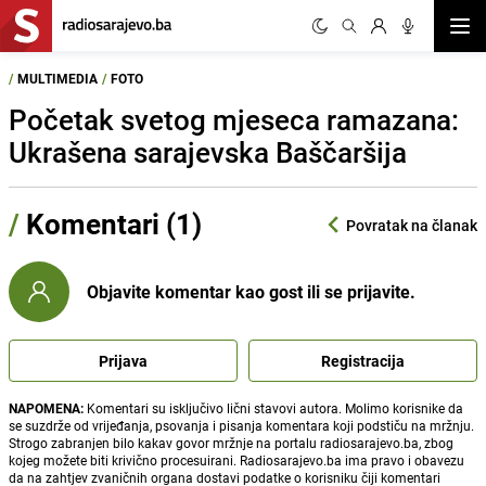
Otvor
/
MULTIMEDIA
/
FOTO
Početak svetog mjeseca ramazana:
Ukrašena sarajevska Baščaršija
/
Komentari (1)
Povratak na članak
Objavite komentar kao gost ili se prijavite.
Prijava
Registracija
NAPOMENA:
Komentari su isključivo lični stavovi autora. Molimo korisnike da
se suzdrže od vrijeđanja, psovanja i pisanja komentara koji podstiču na mržnju.
Strogo zabranjen bilo kakav govor mržnje na portalu radiosarajevo.ba, zbog
kojeg možete biti krivično procesuirani. Radiosarajevo.ba ima pravo i obavezu
da na zahtjev zvaničnih organa dostavi podatke o korisniku čiji komentari