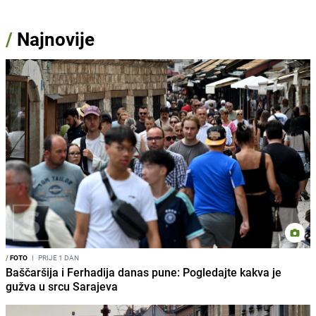
/
Najnovije
/
FOTO
I
PRIJE 1 DAN
Baščaršija i Ferhadija danas pune: Pogledajte kakva je
gužva u srcu Sarajeva