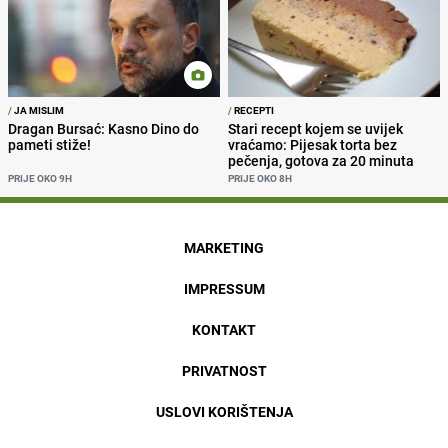
/
JA MISLIM
/
RECEPTI
Dragan Bursać: Kasno Dino do
Stari recept kojem se uvijek
pameti stiže!
vraćamo: Pijesak torta bez
pečenja, gotova za 20 minuta
PRIJE OKO 9H
PRIJE OKO 8H
MARKETING
IMPRESSUM
KONTAKT
PRIVATNOST
USLOVI KORIŠTENJA