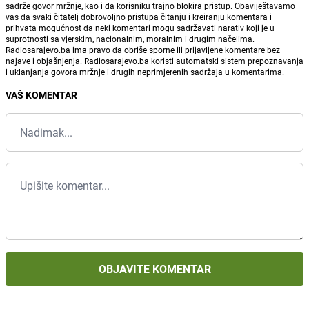
sadrže govor mržnje, kao i da korisniku trajno blokira pristup. Obaviještavamo
vas da svaki čitatelj dobrovoljno pristupa čitanju i kreiranju komentara i
prihvata mogućnost da neki komentari mogu sadržavati narativ koji je u
suprotnosti sa vjerskim, nacionalnim, moralnim i drugim načelima.
Radiosarajevo.ba ima pravo da obriše sporne ili prijavljene komentare bez
najave i objašnjenja. Radiosarajevo.ba koristi automatski sistem prepoznavanja
i uklanjanja govora mržnje i drugih neprimjerenih sadržaja u komentarima.
VAŠ KOMENTAR
OBJAVITE KOMENTAR