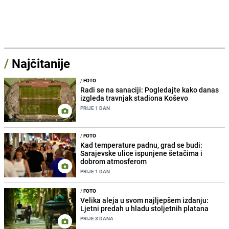
/
Najčitanije
/
FOTO
Radi se na sanaciji: Pogledajte kako danas
izgleda travnjak stadiona Koševo
PRIJE 1 DAN
/
FOTO
Kad temperature padnu, grad se budi:
Sarajevske ulice ispunjene šetačima i
dobrom atmosferom
PRIJE 1 DAN
/
FOTO
Velika aleja u svom najljepšem izdanju:
Ljetni predah u hladu stoljetnih platana
PRIJE 3 DANA