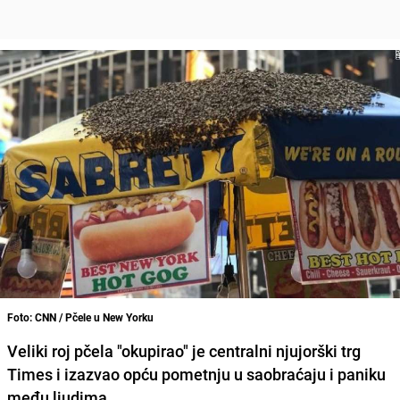
Foto: CNN / Pčele u New Yorku
Veliki roj pčela "okupirao" je centralni njujorški trg
Times i izazvao opću pometnju u saobraćaju i paniku
među ljudima.