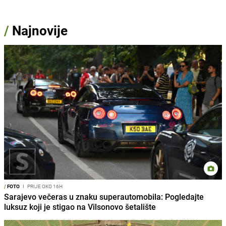
/
Najnovije
/
FOTO
I
PRIJE OKO 16H
Sarajevo večeras u znaku superautomobila: Pogledajte
luksuz koji je stigao na Vilsonovo šetalište