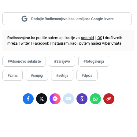
Dodajte Radiosarajevo.ba u omiljene Google izvore
Radiosarajevo.ba
pratite putem aplikacije za
Android
|
iOS
i društvenih
mreža
Twitter
|
Facebook
|
Instagram
, kao i putem našeg
Viber
Chata.
#Vilsonovo šetalište
#Sarajevo
#fotogalerija
#zima
#snijeg
#šetnja
#djeca