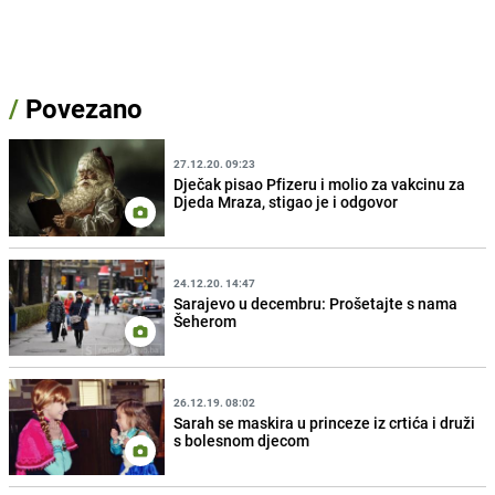
/
Povezano
27.12.20. 09:23
Dječak pisao Pfizeru i molio za vakcinu za
Djeda Mraza, stigao je i odgovor
24.12.20. 14:47
Sarajevo u decembru: Prošetajte s nama
Šeherom
26.12.19. 08:02
Sarah se maskira u princeze iz crtića i druži
s bolesnom djecom