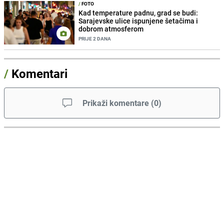
/
FOTO
Kad temperature padnu, grad se budi:
Sarajevske ulice ispunjene šetačima i
dobrom atmosferom
PRIJE 2 DANA
/
Komentari
Prikaži komentare
(
0
)