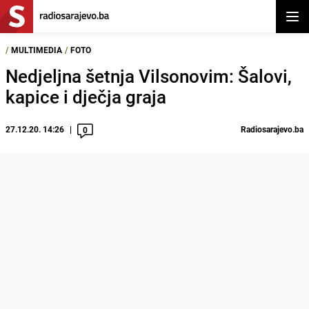
Otvor
/
MULTIMEDIA
/
FOTO
Nedjeljna šetnja Vilsonovim: Šalovi,
kapice i dječja graja
27.12.20. 14:26
Radiosarajevo.ba
0