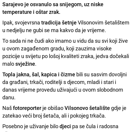
Sarajevo
je osvanulo sa snijegom, uz niske
temperature i oštar zrak.
Ipak, svojevrsna
tradicija šetnje
Vilsonovim šetalištem
u nedjelju ne gubi se ma kakvo da je vrijeme.
To sada ni ne čudi ako imamo u vidu da su svi koji žive
u ovom zagađenom gradu, koji zauzima visoke
pozicije u svijetu po lošoj kvaliteti zraka, jedva dočekali
malo
svježine
.
Topla jakna, šal, kapica i čizme
bili su sasvim dovoljni
da građani, trkači, roditelji s djecom, mladi i stari i
danas vrijeme provedu uživajući u ovom slobodnom
danu.
Naš
fotoreporter
je obišao
Vilsonovo šetalište
gdje je
zatekao veći broj šetača, ali i pokojeg trkača.
Posebno je uživanje bilo
djeci
pa se čula i radosna