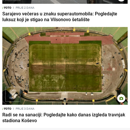
/
FOTO
I
PRIJE 2 DANA
Sarajevo večeras u znaku superautomobila: Pogledajte
luksuz koji je stigao na Vilsonovo šetalište
/
FOTO
I
PRIJE 3 DANA
Radi se na sanaciji: Pogledajte kako danas izgleda travnjak
stadiona Koševo