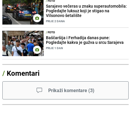
/
FOTO
Sarajevo večeras u znaku superautomobila:
Pogledajte luksuz koji je stigao na
Vilsonovo šetalište
PRIJE 2 DANA
/
FOTO
Baščaršija i Ferhadija danas pune:
Pogledajte kakva je gužva u srcu Sarajeva
PRIJE 1 DAN
/
Komentari
Prikaži komentare
(
3
)