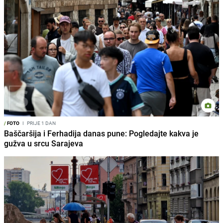
/
FOTO
I
PRIJE 1 DAN
Baščaršija i Ferhadija danas pune: Pogledajte kakva je
gužva u srcu Sarajeva