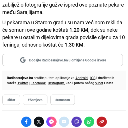
zabilježio fotografije gužve ispred ove poznate pekare
među Sarajlijama.
U pekarama u Starom gradu su nam većinom rekli da
će somuni ove godine koštati
1.20 KM
, dok su neke
pekare u ostalim dijelovima grada povisile cijenu za 10
feninga, odnosno koštat će
1.30 KM
.
Dodajte Radiosarajevo.ba u omiljene Google izvore
Radiosarajevo.ba
pratite putem aplikacije za
Android
|
iOS
i društvenih
mreža
Twitter
|
Facebook
|
Instagram
, kao i putem našeg
Viber
Chata.
#iftar
#Sarajevo
#ramazan