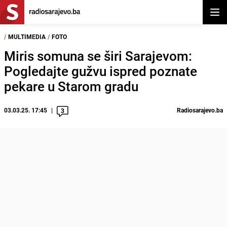
Otvor
/
MULTIMEDIA
/
FOTO
Miris somuna se širi Sarajevom:
Pogledajte gužvu ispred poznate
pekare u Starom gradu
03.03.25. 17:45
Radiosarajevo.ba
3