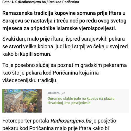
Foto: A.K./Radiosarajevo.ba / Red kod Poričanina
Ramazanska tradicija kupovine somuna prije iftara u
Sarajevu se nastavlja i treću noć po redu ovog svetog
mjeseca za pripadnike islamske vjeroispovijesti.
Svaki dan, malo prije iftara, ispred sarajevskih pekara
se stvori velika kolona ljudi koji strpljivo čekaju svoj red
kako bi
kupili somun
.
To je posebno slučaj sa poznatim gradskim pekarama
kao što je
pekara kod Poričanina
koja ima
višedecenijsku tradiciju.
TRENDING
Ogromno stablo palo na kupače na plaži u
Hrvatskoj, ima povrijeđenih
Fotoreporter portala
Radiosarajevo.ba
je posjetio
pekaru kod Poričanina malo prije iftara kako bi