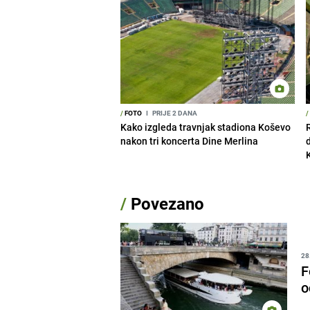
/
FOTO
I
PRIJE 2 DANA
/
Kako izgleda travnjak stadiona Koševo
nakon tri koncerta Dine Merlina
/
Povezano
28
F
o