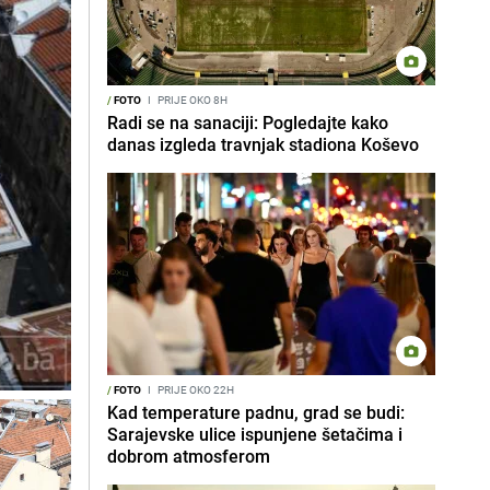
/
FOTO
I
PRIJE OKO 8H
Radi se na sanaciji: Pogledajte kako
danas izgleda travnjak stadiona Koševo
/
FOTO
I
PRIJE OKO 22H
Kad temperature padnu, grad se budi:
Sarajevske ulice ispunjene šetačima i
dobrom atmosferom