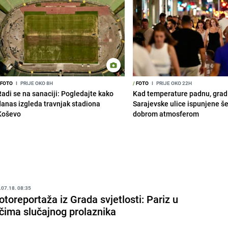
FOTO
I
PRIJE OKO 8H
/
FOTO
I
PRIJE OKO 22H
Radi se na sanaciji: Pogledajte kako
Kad temperature padnu, grad 
danas izgleda travnjak stadiona
Sarajevske ulice ispunjene š
Koševo
dobrom atmosferom
.07.18. 08:35
otoreportaža iz Grada svjetlosti: Pariz u
čima slučajnog prolaznika