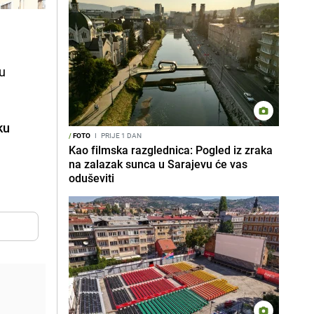
nu
ku
/
FOTO
I
PRIJE 1 DAN
Kao filmska razglednica: Pogled iz zraka
na zalazak sunca u Sarajevu će vas
oduševiti