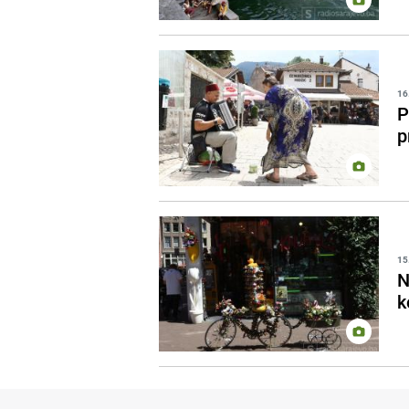
16
P
p
15
N
k