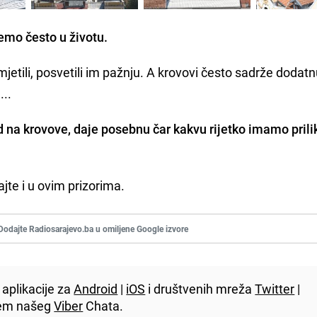
emo često u životu.
imjetili, posvetili im pažnju. A krovovi često sadrže dodat
...
 na krovove, daje posebnu čar kakvu rijetko imamo prili
ajte i u ovim prizorima.
Dodajte Radiosarajevo.ba u omiljene Google izvore
aplikacije za
Android
|
iOS
i društvenih mreža
Twitter
|
utem našeg
Viber
Chata.