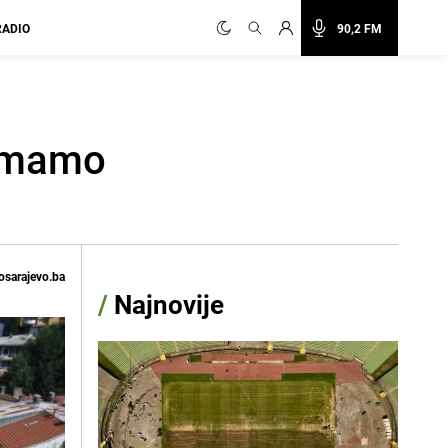
RADIO
90,2 FM
 imamo
osarajevo.ba
/
Najnovije