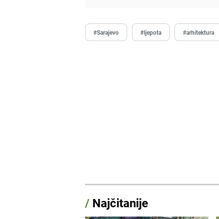
#Sarajevo
#ljepota
#arhitektura
/
Najčitanije