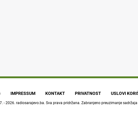
G
IMPRESSUM
KONTAKT
PRIVATNOST
USLOVI KOR
7. - 2026.
radiosarajevo.ba
. Sva prava pridržana. Zabranjeno preuzimanje sadržaja