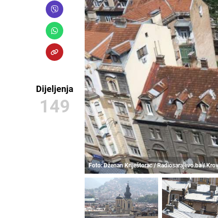
Dijeljenja
149
Foto: Dženan Kriještorac / Radiosarajevo.ba / Kro