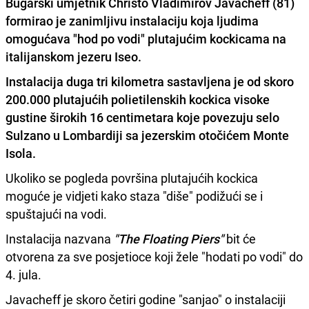
Bugarski umjetnik Christo Vladimirov Javacheff (81)
formirao je zanimljivu instalaciju koja ljudima
omogućava "hod po vodi" plutajućim kockicama na
italijanskom jezeru Iseo.
Instalacija duga tri kilometra sastavljena je od skoro
200.000 plutajućih polietilenskih kockica
visoke
gustine širokih 16 centimetara koje povezuju selo
Sulzano
u
Lombardiji
sa jezerskim otočićem
Monte
Isola.
Ukoliko se pogleda površina plutajućih kockica
moguće je vidjeti kako staza "diše" podižući se i
spuštajući na vodi.
Instalacija nazvana
"The Floating Piers"
bit će
otvorena za sve posjetioce koji žele "hodati po vodi" do
4. jula.
Javacheff je skoro četiri godine "sanjao" o instalaciji