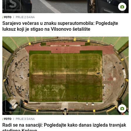
/
FOTO
I
PRIJE 2 DANA
Sarajevo večeras u znaku superautomobila: Pogledajte
luksuz koji je stigao na Vilsonovo šetalište
/
FOTO
I
PRIJE 3 DANA
Radi se na sanaciji: Pogledajte kako danas izgleda travnjak
stadiona Koševo