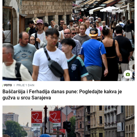
/
FOTO
I
PRIJE 1 DAN
Baščaršija i Ferhadija danas pune: Pogledajte kakva je
gužva u srcu Sarajeva