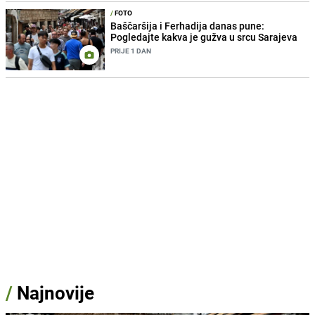
/
FOTO
Baščaršija i Ferhadija danas pune:
Pogledajte kakva je gužva u srcu Sarajeva
PRIJE 1 DAN
/
Najnovije