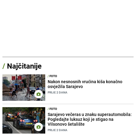
/
Najčitanije
/
FOTO
Nakon nesnosnih vrućina kiša konačno
osvježila Sarajevo
PRIJE 2 DANA
/
FOTO
Sarajevo večeras u znaku superautomobila:
Pogledajte luksuz koji je stigao na
Vilsonovo šetalište
PRIJE 2 DANA