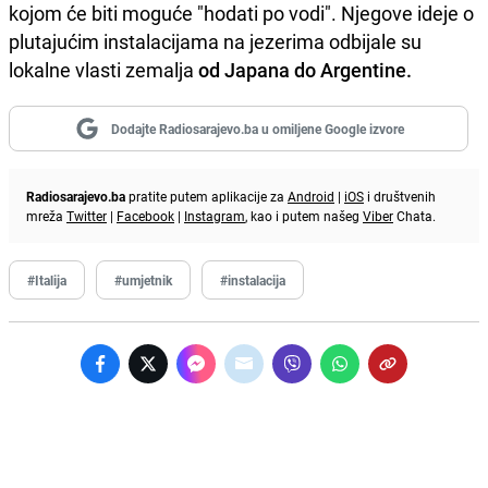
kojom će biti moguće "hodati po vodi". Njegove ideje o
plutajućim instalacijama na jezerima odbijale su
lokalne vlasti zemalja
od Japana do Argentine.
Dodajte Radiosarajevo.ba u omiljene Google izvore
Radiosarajevo.ba
pratite putem aplikacije za
Android
|
iOS
i društvenih
mreža
Twitter
|
Facebook
|
Instagram
, kao i putem našeg
Viber
Chata.
#Italija
#umjetnik
#instalacija