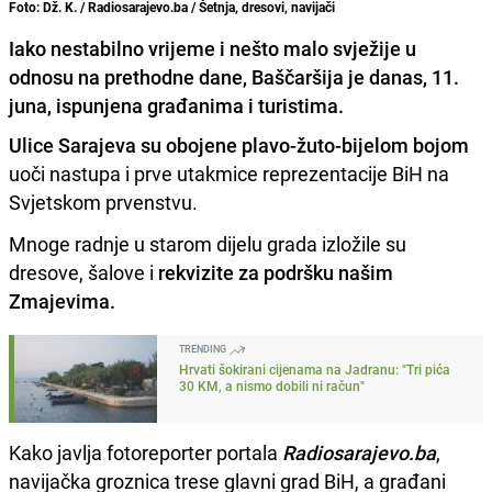
Foto: Dž. K. / Radiosarajevo.ba / Šetnja, dresovi, navijači
Iako nestabilno vrijeme i nešto malo svježije u
odnosu na prethodne dane, Baščaršija je danas, 11.
juna, ispunjena građanima i turistima.
Ulice Sarajeva su obojene plavo-žuto-bijelom bojom
uoči nastupa i prve utakmice reprezentacije BiH na
Svjetskom prvenstvu.
Mnoge radnje u starom dijelu grada izložile su
dresove, šalove i
rekvizite za podršku našim
Zmajevima.
TRENDING
Hrvati šokirani cijenama na Jadranu: "Tri pića
30 KM, a nismo dobili ni račun"
Kako javlja fotoreporter portala
Radiosarajevo.ba
,
navijačka groznica trese glavni grad BiH, a građani