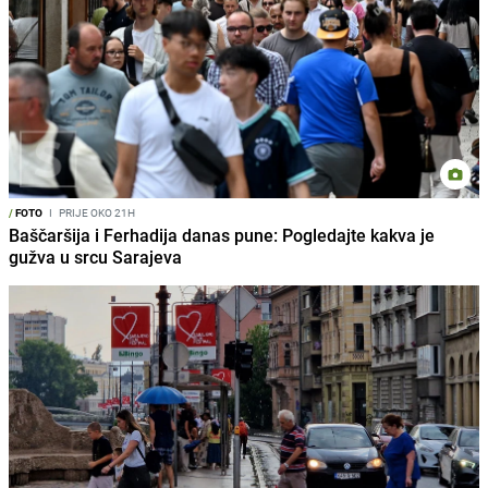
/
FOTO
I
PRIJE OKO 21H
Baščaršija i Ferhadija danas pune: Pogledajte kakva je
gužva u srcu Sarajeva