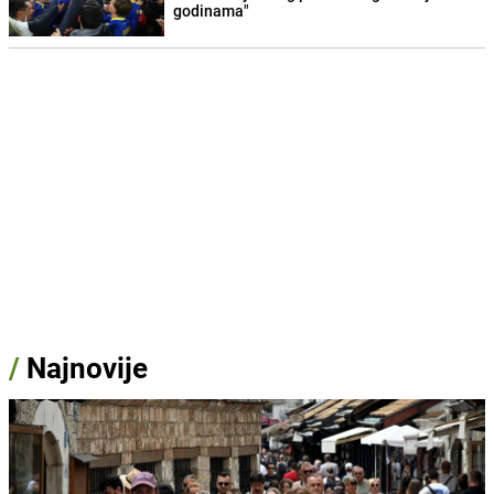
godinama"
/
Najnovije