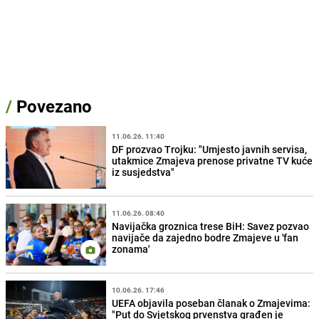
/
Povezano
11.06.26. 11:40
DF prozvao Trojku: "Umjesto javnih servisa,
utakmice Zmajeva prenose privatne TV kuće
iz susjedstva"
11.06.26. 08:40
Navijačka groznica trese BiH: Savez pozvao
navijače da zajedno bodre Zmajeve u 'fan
zonama'
10.06.26. 17:46
UEFA objavila poseban članak o Zmajevima:
"Put do Svjetskog prvenstva građen je