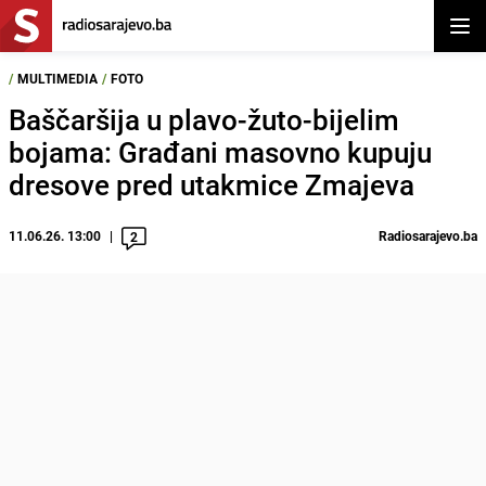
Otvor
/
MULTIMEDIA
/
FOTO
Baščaršija u plavo-žuto-bijelim
bojama: Građani masovno kupuju
dresove pred utakmice Zmajeva
11.06.26. 13:00
Radiosarajevo.ba
2