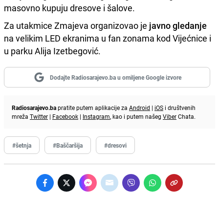
masovno kupuju dresove i šalove.
Za utakmice Zmajeva organizovao je
javno gledanje
na velikim LED ekranima u fan zonama kod Vijećnice i
u parku Alija Izetbegović.
Dodajte Radiosarajevo.ba u omiljene Google izvore
Radiosarajevo.ba
pratite putem aplikacije za
Android
|
iOS
i društvenih
mreža
Twitter
|
Facebook
|
Instagram
, kao i putem našeg
Viber
Chata.
#šetnja
#Baščaršija
#dresovi