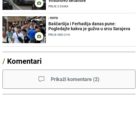
Vilsonovo šetalište
PRIJE 2 DANA
/
FOTO
Baščaršija i Ferhadija danas pune:
Pogledajte kakva je gužva u srcu Sarajeva
PRIJE OKO 21H
/
Komentari
Prikaži komentare
(
2
)