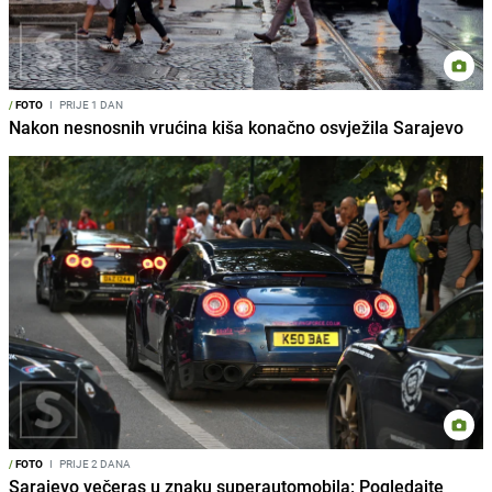
/
FOTO
I
PRIJE 1 DAN
Nakon nesnosnih vrućina kiša konačno osvježila Sarajevo
/
FOTO
I
PRIJE 2 DANA
Sarajevo večeras u znaku superautomobila: Pogledajte