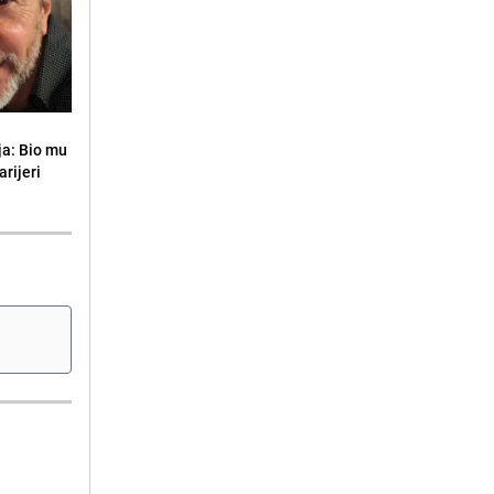
ja: Bio mu
arijeri