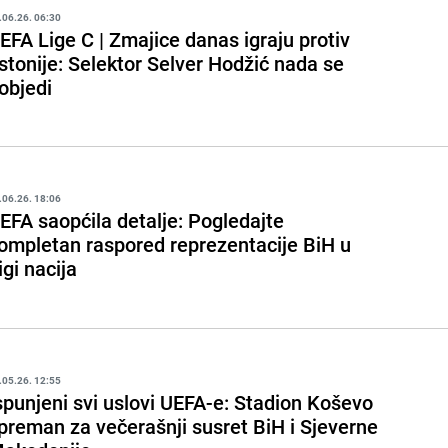
.06.26. 06:30
EFA Lige C | Zmajice danas igraju protiv
stonije: Selektor Selver Hodžić nada se
objedi
.06.26. 18:06
EFA saopćila detalje: Pogledajte
ompletan raspored reprezentacije BiH u
igi nacija
.05.26. 12:55
spunjeni svi uslovi UEFA-e: Stadion Koševo
preman za večerašnji susret BiH i Sjeverne