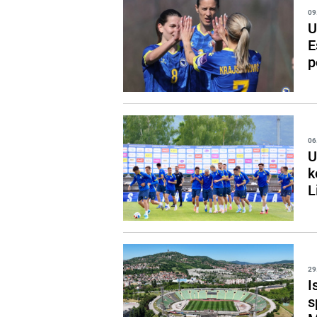
09
U
E
p
06
U
k
L
29
I
s