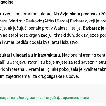
 godina.
roizvodi nogometne talente.
Na Svjetskom prvenstvu 20
ra, Vladimir Petković (Alžir) i Sergej Barbarez, koji je p
je, uključujući penale protiv Walesa i Italije.
Barbarez je
m na stabilnost, organizaciju i timski duh, dok zvijezde po
 i Amar Dedića dodaju kvalitetu i iskustvo.
ltat i ulaganja u infrastrukturu
. Nacionalni trening cent
ll" u Sarajevu stvorili su bolje uvjete za rad saveznih stru
bridnih terena u Premijer ligi BiH poboljšala je kvalitet tak
alnim zajednicama i za drugoligaške klubove.
j nasjeli na lažne oglase: Platili smještaj, a apartmana nema