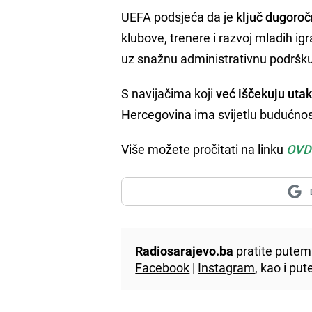
UEFA podsjeća da je
ključ dugoroč
klubove, trenere i razvoj mladih ig
uz snažnu administrativnu podršku
S navijačima koji
već iščekuju utak
Hercegovina ima svijetlu budućno
Više možete pročitati na linku
OVD
Radiosarajevo.ba
pratite putem 
Facebook
|
Instagram
, kao i p