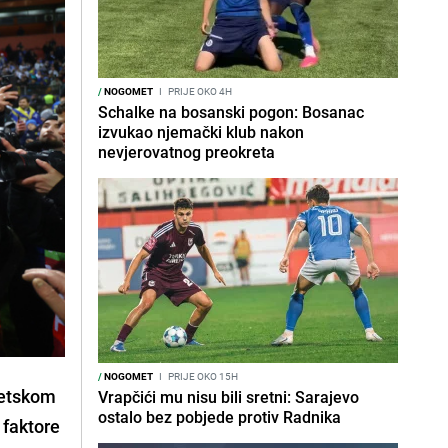
/
NOGOMET
I
PRIJE OKO 4H
Schalke na bosanski pogon: Bosanac
izvukao njemački klub nakon
nevjerovatnog preokreta
/
NOGOMET
I
PRIJE OKO 15H
jetskom
Vrapčići mu nisu bili sretni: Sarajevo
ostalo bez pobjede protiv Radnika
 faktore