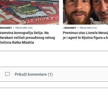
NOGOMET
I
PRIJE OKO 16H
/
NOGOMET
I
PRIJE OKO 21H
Sramotna koreografija Delija: Na
Preminuo otac Lionela Messi
Marakani veličali presuđenog ratnog
je i agent te ključna figura u k
zločinca Ratka Mladića
Prikaži komentare
(
1
)