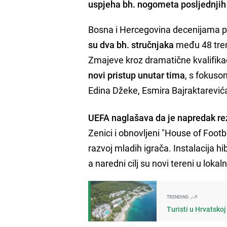
uspjeha bh. nogometa posljednjih
Bosna i Hercegovina decenijama p
su dva bh. stručnjaka
među 48 trene
Zmajeve kroz dramatične kvalifikaci
novi pristup unutar tima
, s fokuso
Edina Džeke, Esmira Bajraktarevića
UEFA naglašava da je napredak rezu
Zenici i obnovljeni "House of Footba
razvoj mladih igrača. Instalacija hi
a naredni cilj su novi tereni u lok
TRENDING
Turisti u Hrvatsko