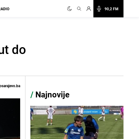
RADIO
90,2 FM
ut do
osarajevo.ba
/
Najnovije