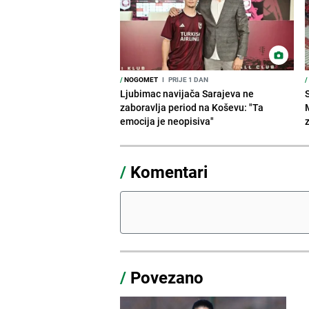
/
NOGOMET
I
PRIJE 1 DAN
/
Ljubimac navijača Sarajeva ne
zaboravlja period na Koševu: "Ta
emocija je neopisiva"
/
Komentari
/
Povezano