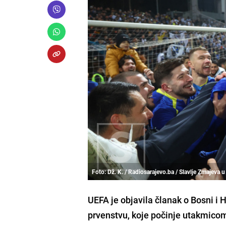
Foto: Dž. K. / Radiosarajevo.ba / Slavlje Zmajeva u
UEFA je objavila članak o Bosni 
prvenstvu, koje počinje utakmicom