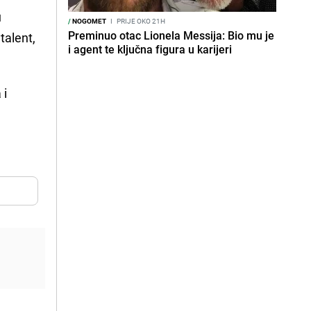
u
/
NOGOMET
I
PRIJE OKO 21H
Preminuo otac Lionela Messija: Bio mu je
talent,
i agent te ključna figura u karijeri
 i