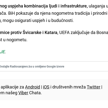
nog uspjeha kombinacija ljudi i infrastrukture,
ulaganja 
rača. BiH pokazuje da njena nogometna tradicija i prirodni 
, mogu osigurati uspjeh i u budućnosti.
mice protiv Švicarske i Katara
, UEFA zaključuje da Bosna
st u nogometu.
JE
.
Dodajte Radiosarajevo.ba u omiljene Google izvore
aplikacije za
Android
|
iOS
i društvenih mreža
Twitter
|
utem našeg
Viber
Chata.