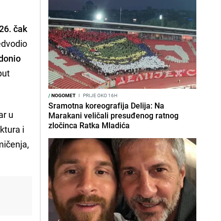
26. čak
redvodio
 donio
put
/
NOGOMET
I
PRIJE OKO 16H
Sramotna koreografija Delija: Na
ar u
Marakani veličali presuđenog ratnog
zločinca Ratka Mladića
ktura i
mičenja,