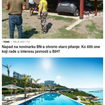
/
TEME
I
PRIJE OKO 17H
Napad na novinarku BN-a otvorio staro pitanje: Ko štiti one
koji rade u interesu javnosti u BiH?