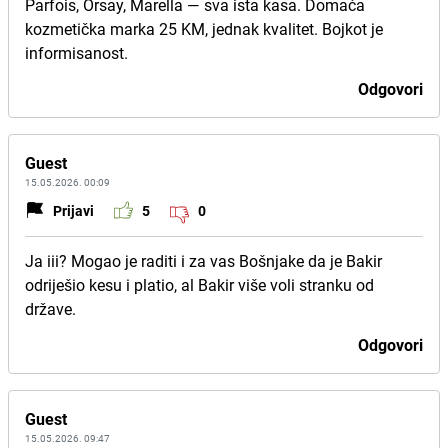
Parfois, Orsay, Marella — sva ista kasa. Domaća
kozmetička marka 25 KM, jednak kvalitet. Bojkot je
informisanost.
Odgovori
Guest
15.05.2026. 00:09
Prijavi
5
0
Ja iii? Mogao je raditi i za vas Bošnjake da je Bakir
odriješio kesu i platio, al Bakir više voli stranku od
države.
Odgovori
Guest
15.05.2026. 09:47