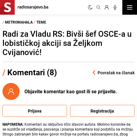
Otvor
/
METROMAHALA
/
TEME
Radi za Vladu RS: Bivši šef OSCE-a u
lobističkoj akciji sa Željkom
Cvijanović!
/
Komentari (8)
Povratak na članak
Objavite komentar kao gost ili se prijavite.
Prijava
Registracija
NAPOMENA:
Komentari su isključivo lični stavovi autora. Molimo korisnike da
se suzdrže od vrijeđanja, psovanja i pisanja komentara koji podstiču na mržnju.
Strogo zabranjen bilo kakav govor mržnje na portalu radiosarajevo.ba, zbog