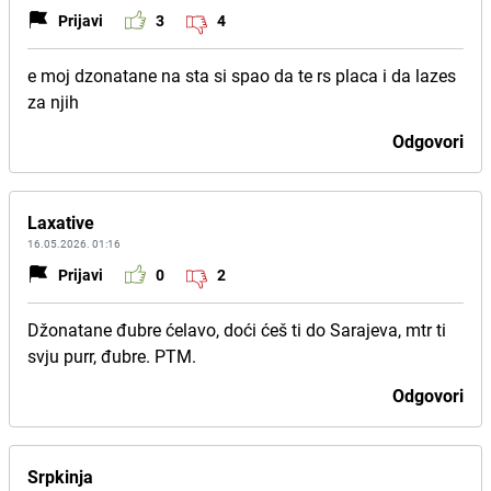
Prijavi
3
4
e moj dzonatane na sta si spao da te rs placa i da lazes
za njih
Odgovori
Laxative
16.05.2026. 01:16
Prijavi
0
2
Džonatane đubre ćelavo, doći ćeš ti do Sarajeva, mtr ti
svju purr, đubre. PTM.
Odgovori
Srpkinja