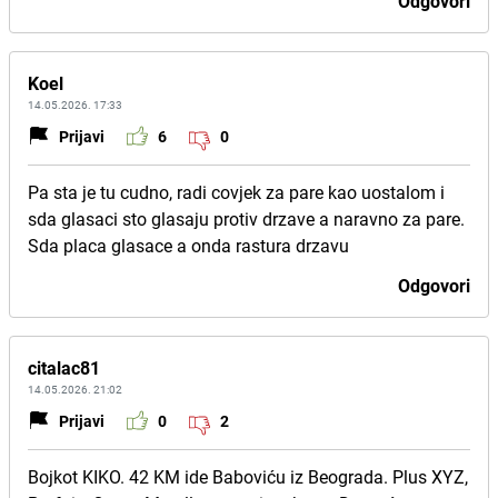
Odgovori
Koel
14.05.2026. 17:33
Prijavi
6
0
Pa sta je tu cudno, radi covjek za pare kao uostalom i
sda glasaci sto glasaju protiv drzave a naravno za pare.
Sda placa glasace a onda rastura drzavu
Odgovori
citalac81
14.05.2026. 21:02
Prijavi
0
2
Bojkot KIKO. 42 KM ide Baboviću iz Beograda. Plus XYZ,