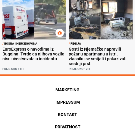
/
BOSNA I HERCEGOVINA
/
REGIJA
EuroExpress o navodima iz
Gosti iz Njemačke napravili
Bugojna: Tvrde da njihova vozila
požar u apartmanu u Istri,
nisu učestvovala u incidentu
vlasniku se smijali i pokazivali
srednji prst
PRIJE OKO 11H
PRIJE OKO 12H
MARKETING
IMPRESSUM
KONTAKT
PRIVATNOST