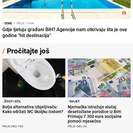
/
TEME
I
PRIJE 1 DAN
Gdje ljetuju građani BiH? Agencije nam otkrivaju šta je ove
godine "hit destinacija"
/
Pročitajte još
/
ŽIVOT I STIL
/
SVIJET
Bolja alternativa izbjeljivaču:
Njemačka istražuje slučaj
Kako održati WC školjku čistom?
desetočlane porodice iz BiH:
Primaju 7.300 eura socijalne
pomoći mjesečno
PRIJE OKO 15H
PRIJE OKO 2H