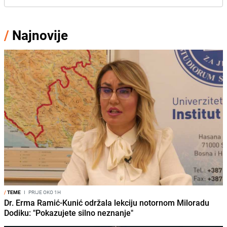
/
Najnovije
/
TEME
I
PRIJE OKO 1H
Dr. Erma Ramić-Kunić održala lekciju notornom Miloradu
Dodiku: "Pokazujete silno neznanje"