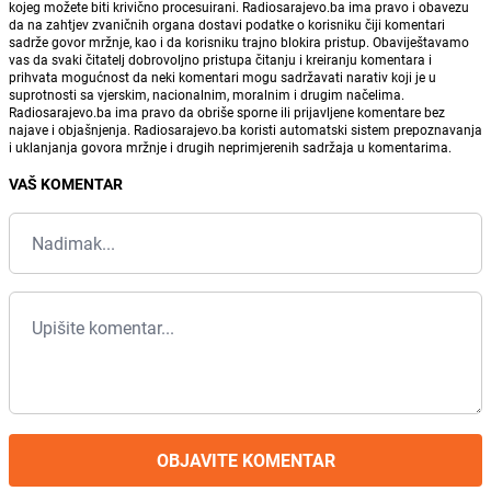
kojeg možete biti krivično procesuirani. Radiosarajevo.ba ima pravo i obavezu
da na zahtjev zvaničnih organa dostavi podatke o korisniku čiji komentari
sadrže govor mržnje, kao i da korisniku trajno blokira pristup. Obaviještavamo
vas da svaki čitatelj dobrovoljno pristupa čitanju i kreiranju komentara i
prihvata mogućnost da neki komentari mogu sadržavati narativ koji je u
suprotnosti sa vjerskim, nacionalnim, moralnim i drugim načelima.
Radiosarajevo.ba ima pravo da obriše sporne ili prijavljene komentare bez
najave i objašnjenja. Radiosarajevo.ba koristi automatski sistem prepoznavanja
i uklanjanja govora mržnje i drugih neprimjerenih sadržaja u komentarima.
VAŠ KOMENTAR
OBJAVITE KOMENTAR