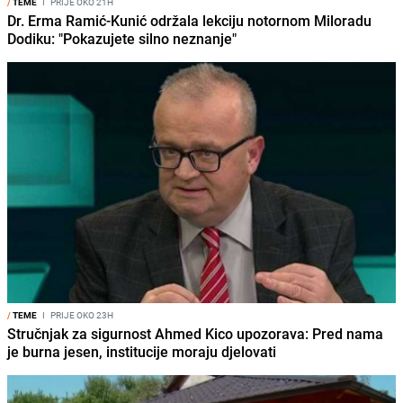
/
TEME
I
PRIJE OKO 21H
Dr. Erma Ramić-Kunić održala lekciju notornom Miloradu
Dodiku: "Pokazujete silno neznanje"
/
TEME
I
PRIJE OKO 23H
Stručnjak za sigurnost Ahmed Kico upozorava: Pred nama
je burna jesen, institucije moraju djelovati