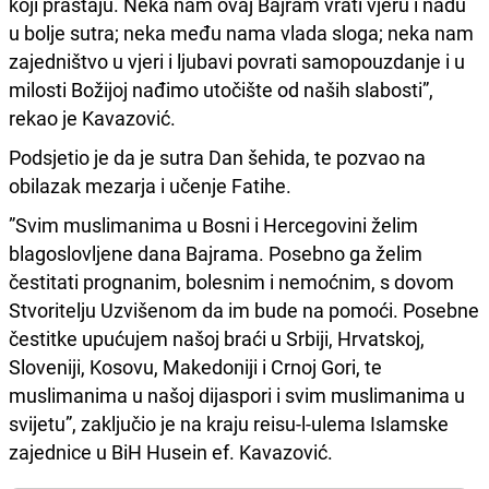
koji praštaju. Neka nam ovaj Bajram vrati vjeru i nadu
u bolje sutra; neka među nama vlada sloga; neka nam
zajedništvo u vjeri i ljubavi povrati samopouzdanje i u
milosti Božijoj nađimo utočište od naših slabosti”,
rekao je Kavazović.
Podsjetio je da je sutra Dan šehida, te pozvao na
obilazak mezarja i učenje Fatihe.
”Svim muslimanima u Bosni i Hercegovini želim
blagoslovljene dana Bajrama. Posebno ga želim
čestitati prognanim, bolesnim i nemoćnim, s dovom
Stvoritelju Uzvišenom da im bude na pomoći. Posebne
čestitke upućujem našoj braći u Srbiji, Hrvatskoj,
Sloveniji, Kosovu, Makedoniji i Crnoj Gori, te
muslimanima u našoj dijaspori i svim muslimanima u
svijetu”, zaključio je na kraju reisu-l-ulema Islamske
zajednice u BiH Husein ef. Kavazović.