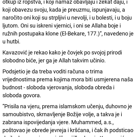
otkup iz ropstva, i koji namaz obavljaju i zekat daju, i
koji obavezu svoju, kada je preuzmu, ispunjavaju, a
naročito oni koji su strpljivi u nevolji, i u bolesti, i u boju
ljutom. Oni su iskreni vjernici, i oni se Allaha boje i
ružnih postupaka klone (El-Bekare, 177.)“, navedeno je
u hutbi.
Kavazović je rekao kako je čovjek po svojoj prirodi
slobodno biće, jer ga je Allah takvim učinio.
Podsjetio je da treba voditi računa o trima
vrijednostima prema kojima mora biti usmjerena naša
budnost - sloboda vjerovanja, sloboda obreda i
sloboda govora.
”Prisila na vjeru, prema islamskom učenju, duhovno je
samoubistvo, skrnavljenje Božije volje, a takva je i
zabrana ispovijedanja vjere. Muhammed, a.s.,
poštovao je obrede jevreja i kršćana, i čak ih podsticao