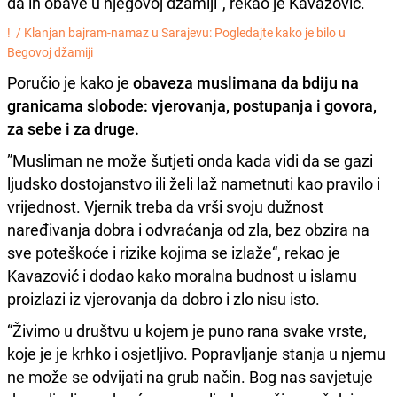
da ih obave u njegovoj džamiji”, rekao je Kavazović.
! /
Klanjan bajram-namaz u Sarajevu: Pogledajte kako je bilo u
Begovoj džamiji
Poručio je kako je
obaveza muslimana da bdiju na
granicama slobode: vjerovanja, postupanja i govora,
za sebe i za druge.
”Musliman ne može šutjeti onda kada vidi da se gazi
ljudsko dostojanstvo ili želi laž nametnuti kao pravilo i
vrijednost. Vjernik treba da vrši svoju dužnost
naređivanja dobra i odvraćanja od zla, bez obzira na
sve poteškoće i rizike kojima se izlaže“, rekao je
Kavazović i dodao kako moralna budnost u islamu
proizlazi iz vjerovanja da dobro i zlo nisu isto.
“Živimo u društvu u kojem je puno rana svake vrste,
koje je je krhko i osjetljivo. Popravljanje stanja u njemu
ne može se odvijati na grub način. Bog nas savjetuje