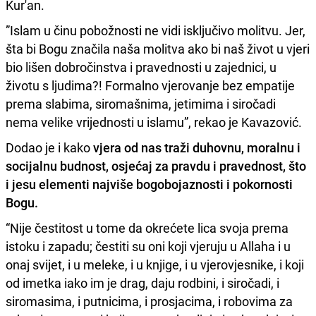
Kur'an.
”Islam u činu pobožnosti ne vidi isključivo molitvu. Jer,
šta bi Bogu značila naša molitva ako bi naš život u vjeri
bio lišen dobročinstva i pravednosti u zajednici, u
životu s ljudima?! Formalno vjerovanje bez empatije
prema slabima, siromašnima, jetimima i siročadi
nema velike vrijednosti u islamu”, rekao je Kavazović.
Dodao je i kako
vjera od nas traži duhovnu, moralnu i
socijalnu budnost, osjećaj za pravdu i pravednost, što
i jesu elementi najviše bogobojaznosti i pokornosti
Bogu.
“Nije čestitost u tome da okrećete lica svoja prema
istoku i zapadu; čestiti su oni koji vjeruju u Allaha i u
onaj svijet, i u meleke, i u knjige, i u vjerovjesnike, i koji
od imetka iako im je drag, daju rodbini, i siročadi, i
siromasima, i putnicima, i prosjacima, i robovima za