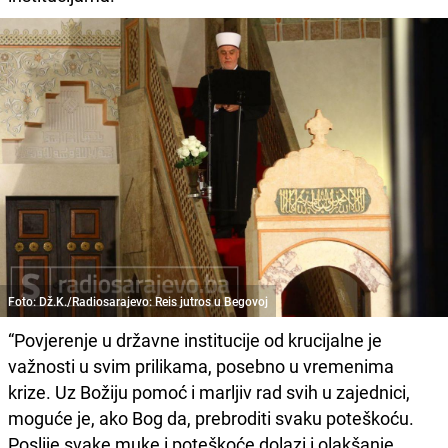
Foto: Dž.K./Radiosarajevo: Reis jutros u Begovoj
“Povjerenje u državne institucije od krucijalne je
važnosti u svim prilikama, posebno u vremenima
krize. Uz Božiju pomoć i marljiv rad svih u zajednici,
moguće je, ako Bog da, prebroditi svaku poteškoću.
Poslije svake muke i poteškoće dolazi i olakšanje,