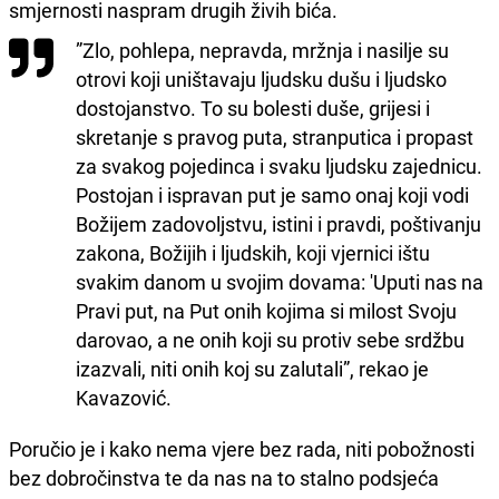
smjernosti naspram drugih živih bića.
”Zlo, pohlepa, nepravda, mržnja i nasilje su
otrovi koji uništavaju ljudsku dušu i ljudsko
dostojanstvo. To su bolesti duše, grijesi i
skretanje s pravog puta, stranputica i propast
za svakog pojedinca i svaku ljudsku zajednicu.
Postojan i ispravan put je samo onaj koji vodi
Božijem zadovoljstvu, istini i pravdi, poštivanju
zakona, Božijih i ljudskih, koji vjernici ištu
svakim danom u svojim dovama: 'Uputi nas na
Pravi put, na Put onih kojima si milost Svoju
darovao, a ne onih koji su protiv sebe srdžbu
izazvali, niti onih koj su zalutali”, rekao je
Kavazović.
Poručio je i kako nema vjere bez rada, niti pobožnosti
bez dobročinstva te da nas na to stalno podsjeća