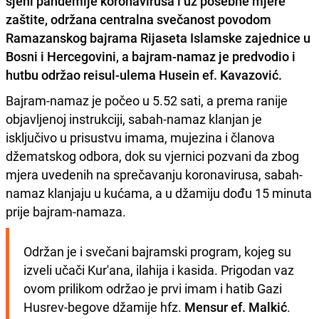
sjeni pandemije koronavirusa i uz posebne mjere
zaštite, održana centralna svečanost povodom
Ramazanskog bajrama Rijaseta Islamske zajednice u
Bosni i Hercegovini, a bajram-namaz je predvodio i
hutbu održao reisul-ulema
Husein ef. Kavazović
.
Bajram-namaz je počeo u 5.52 sati, a prema ranije
objavljenoj instrukciji, sabah-namaz klanjan je
isključivo u prisustvu imama, mujezina i članova
džematskog odbora, dok su vjernici pozvani da zbog
mjera uvedenih na sprečavanju koronavirusa, sabah-
namaz klanjaju u kućama, a u džamiju dođu 15 minuta
prije bajram-namaza.
Održan je i svečani bajramski program, kojeg su 
izveli učači Kur'ana, ilahija i kasida. Prigodan vaz 
ovom prilikom održao je prvi imam i hatib Gazi 
Husrev-begove džamije hfz. 
Mensur ef. Malkić
.