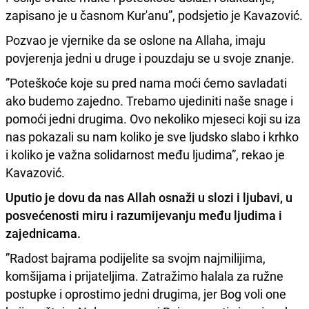
zapisano je u časnom Kur'anu”, podsjetio je Kavazović.
Pozvao je vjernike da se oslone na Allaha, imaju
povjerenja jedni u druge i pouzdaju se u svoje znanje.
”Poteškoće koje su pred nama moći ćemo savladati
ako budemo zajedno. Trebamo ujediniti naše snage i
pomoći jedni drugima. Ovo nekoliko mjeseci koji su iza
nas pokazali su nam koliko je sve ljudsko slabo i krhko
i koliko je važna solidarnost među ljudima”, rekao je
Kavazović.
Uputio je dovu da nas Allah osnaži u slozi i ljubavi, u
posvećenosti miru i razumijevanju među ljudima i
zajednicama.
”Radost bajrama podijelite sa svojm najmilijima,
komšijama i prijateljima. Zatražimo halala za ružne
postupke i oprostimo jedni drugima, jer Bog voli one