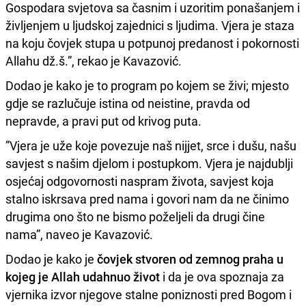
Gospodara svjetova sa časnim i uzoritim ponašanjem i
življenjem u ljudskoj zajednici s ljudima. Vjera je staza
na koju čovjek stupa u potpunoj predanost i pokornosti
Allahu dž.š.”, rekao je Kavazović.
Dodao je kako je to program po kojem se živi; mjesto
gdje se razlučuje istina od neistine, pravda od
nepravde, a pravi put od krivog puta.
”Vjera je uže koje povezuje naš nijjet, srce i dušu, našu
savjest s našim djelom i postupkom. Vjera je najdublji
osjećaj odgovornosti naspram života, savjest koja
stalno iskrsava pred nama i govori nam da ne činimo
drugima ono što ne bismo poželjeli da drugi čine
nama”, naveo je Kavazović.
Dodao je kako je
čovjek stvoren od zemnog praha u
kojeg je Allah udahnuo život
i da je ova spoznaja za
vjernika izvor njegove stalne poniznosti pred Bogom i