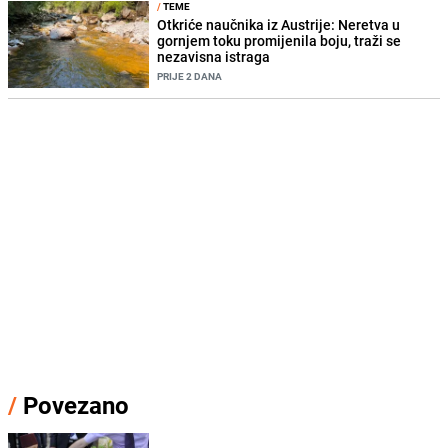
/
TEME
Otkriće naučnika iz Austrije: Neretva u
gornjem toku promijenila boju, traži se
nezavisna istraga
PRIJE 2 DANA
/
Povezano