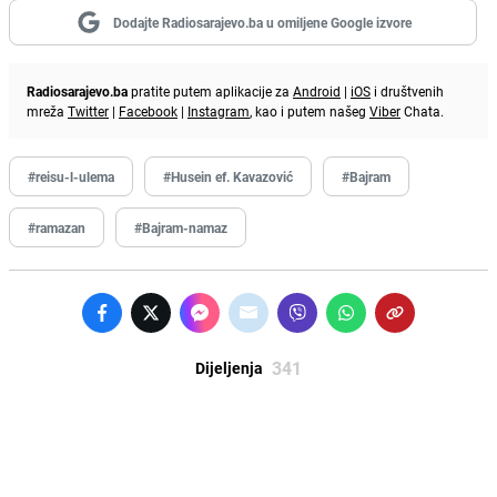
Dodajte Radiosarajevo.ba u omiljene Google izvore
Radiosarajevo.ba
pratite putem aplikacije za
Android
|
iOS
i društvenih
mreža
Twitter
|
Facebook
|
Instagram
, kao i putem našeg
Viber
Chata.
#reisu-l-ulema
#Husein ef. Kavazović
#Bajram
#ramazan
#Bajram-namaz
341
Dijeljenja