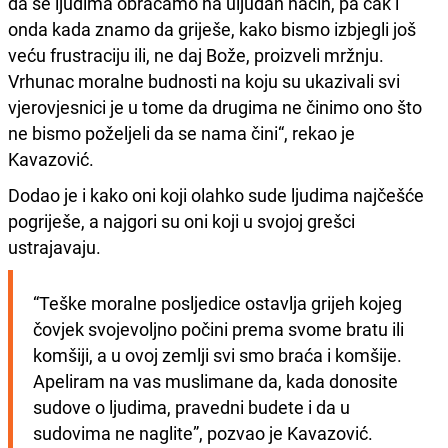
da se ljudima obraćamo na uljudan način, pa čak i
onda kada znamo da griješe, kako bismo izbjegli još
veću frustraciju ili, ne daj Bože, proizveli mržnju.
Vrhunac moralne budnosti na koju su ukazivali svi
vjerovjesnici je u tome da drugima ne činimo ono što
ne bismo poželjeli da se nama čini“, rekao je
Kavazović.
Dodao je i kako oni koji olahko sude ljudima najčešće
pogriješe, a najgori su oni koji u svojoj grešci
ustrajavaju.
“Teške moralne posljedice ostavlja grijeh kojeg 
čovjek svojevoljno počini prema svome bratu ili 
komšiji, a u ovoj zemlji svi smo braća i komšije. 
Apeliram na vas muslimane da, kada donosite 
sudove o ljudima, pravedni budete i da u 
sudovima ne naglite”, pozvao je Kavazović.