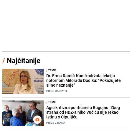
/
Najčitanije
/
TEME
Dr. Erma Ramić-Kunić održala lekciju
notornom Miloradu Dodiku: "Pokazujete
silno neznanje"
PRIJE OKO 21H
/
TEME
Agić kritizira političare u Bugojnu: Zbog
straha od HDZ-a niko Vučiću nije rekao
istinu o Čipuljiću
PRIJE 2 DANA