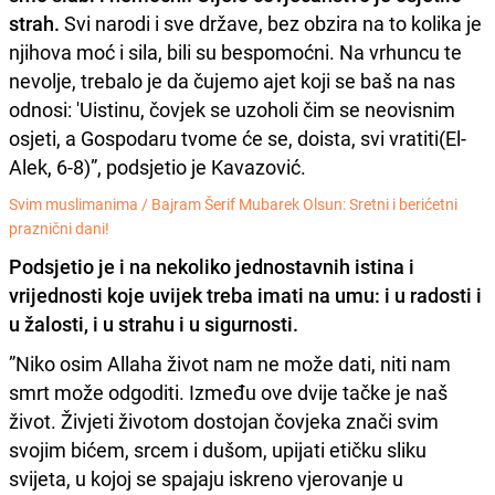
strah.
Svi narodi i sve države, bez obzira na to kolika je
njihova moć i sila, bili su bespomoćni. Na vrhuncu te
nevolje, trebalo je da čujemo ajet koji se baš na nas
odnosi: 'Uistinu, čovjek se uzoholi čim se neovisnim
osjeti, a Gospodaru tvome će se, doista, svi vratiti(El-
Alek, 6-8)”, podsjetio je Kavazović.
Svim muslimanima /
Bajram Šerif Mubarek Olsun: Sretni i berićetni
praznični dani!
Podsjetio je i na nekoliko jednostavnih istina i
vrijednosti koje uvijek treba imati na umu: i u radosti i
u žalosti, i u strahu i u sigurnosti.
”Niko osim Allaha život nam ne može dati, niti nam
smrt može odgoditi. Između ove dvije tačke je naš
život. Živjeti životom dostojan čovjeka znači svim
svojim bićem, srcem i dušom, upijati etičku sliku
svijeta, u kojoj se spajaju iskreno vjerovanje u