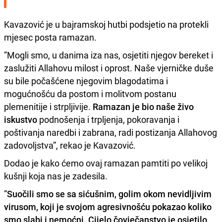
Kavazović je u bajramskoj hutbi podsjetio na protekli
mjesec posta ramazan.
”Mogli smo, u danima iza nas, osjetiti njegov bereket i
zaslužiti Allahovu milost i oprost. Naše vjerničke duše
su bile počašćene njegovim blagodatima i
mogućnošću da postom i molitvom postanu
plemenitije i strpljivije.
Ramazan je bio naše živo
iskustvo
podnošenja i trpljenja, pokoravanja i
poštivanja naredbi i zabrana, radi postizanja Allahovog
zadovoljstva”, rekao je Kavazović.
Dodao je kako ćemo ovaj ramazan pamtiti po velikoj
kušnji koja nas je zadesila.
”
Suočili smo se sa sićušnim, golim okom nevidljivim
virusom, koji je svojom agresivnošću pokazao koliko
smo slabi i nemoćni. Cijelo čovječanstvo je osjetilo