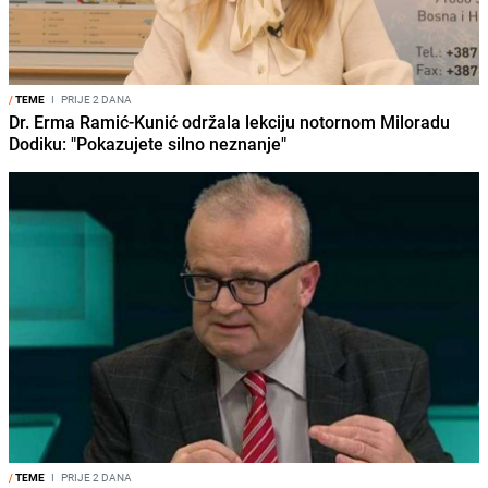
/
TEME
I
PRIJE 2 DANA
Dr. Erma Ramić-Kunić održala lekciju notornom Miloradu
Dodiku: "Pokazujete silno neznanje"
/
TEME
I
PRIJE 2 DANA