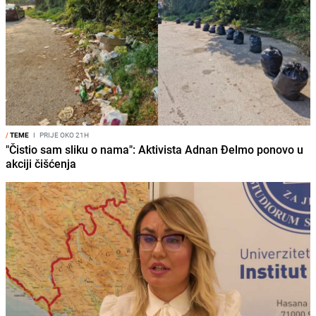
/
TEME
I
PRIJE OKO 21H
"Čistio sam sliku o nama": Aktivista Adnan Đelmo ponovo u
akciji čišćenja