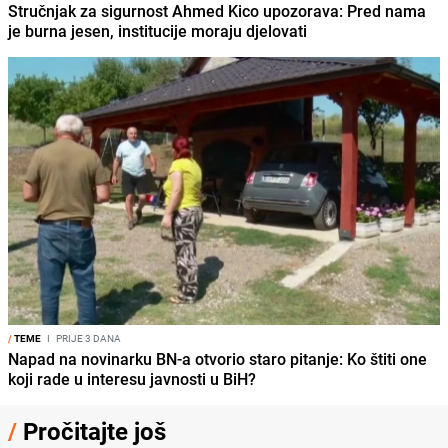
Stručnjak za sigurnost Ahmed Kico upozorava: Pred nama
je burna jesen, institucije moraju djelovati
/
TEME
I
PRIJE 3 DANA
Napad na novinarku BN-a otvorio staro pitanje: Ko štiti one
koji rade u interesu javnosti u BiH?
/
Pročitajte još