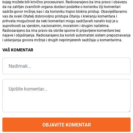
kojeg možete biti krivično procesuirani. Radiosarajevo.ba ima pravo i obavezu
da na zahtjev zvaničnih organa dostavi podatke o korisniku čiji komentari
sadrže govor mržnje, kao i da korisniku trajno blokira pristup. Obaviještavamo
vas da svaki čitatelj dobrovoljno pristupa čitanju i kreiranju komentara i
prihvata mogućnost da neki komentari mogu sadržavati narativ koji je u
suprotnosti sa vjerskim, nacionalnim, moralnim i drugim načelima.
Radiosarajevo.ba ima pravo da obriše sporne ili prijavljene komentare bez
najave i objašnjenja. Radiosarajevo.ba koristi automatski sistem prepoznavanja
i uklanjanja govora mržnje i drugih neprimjerenih sadržaja u komentarima.
VAŠ KOMENTAR
OBJAVITE KOMENTAR