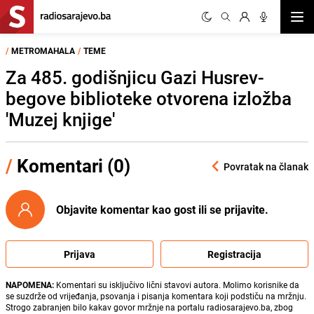
Otvor
/
METROMAHALA
/
TEME
Za 485. godišnjicu Gazi Husrev-
begove biblioteke otvorena izložba
'Muzej knjige'
/
Komentari (0)
Povratak na članak
Objavite komentar kao gost ili se prijavite.
Prijava
Registracija
NAPOMENA:
Komentari su isključivo lični stavovi autora. Molimo korisnike da
se suzdrže od vrijeđanja, psovanja i pisanja komentara koji podstiču na mržnju.
Strogo zabranjen bilo kakav govor mržnje na portalu radiosarajevo.ba, zbog