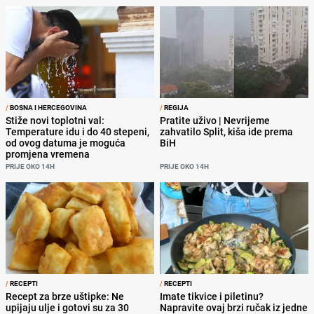
/
BOSNA I HERCEGOVINA
/
REGIJA
Stiže novi toplotni val:
Pratite uživo | Nevrijeme
Temperature idu i do 40 stepeni,
zahvatilo Split, kiša ide prema
od ovog datuma je moguća
BiH
promjena vremena
PRIJE OKO 14H
PRIJE OKO 14H
/
RECEPTI
/
RECEPTI
Recept za brze uštipke: Ne
Imate tikvice i piletinu?
upijaju ulje i gotovi su za 30
Napravite ovaj brzi ručak iz jedne