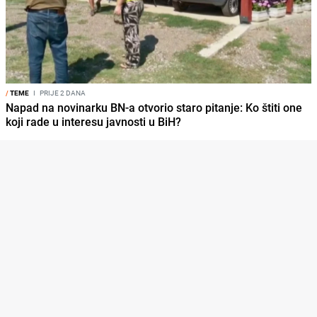
/
TEME
I
PRIJE 2 DANA
Napad na novinarku BN-a otvorio staro pitanje: Ko štiti one
koji rade u interesu javnosti u BiH?