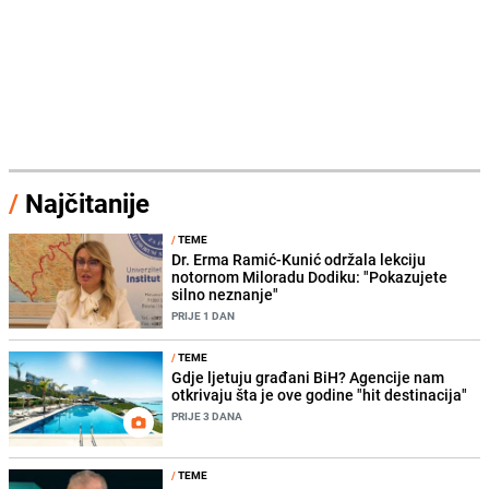
/
Najčitanije
/
TEME
Dr. Erma Ramić-Kunić održala lekciju
notornom Miloradu Dodiku: "Pokazujete
silno neznanje"
PRIJE 1 DAN
/
TEME
Gdje ljetuju građani BiH? Agencije nam
otkrivaju šta je ove godine "hit destinacija"
PRIJE 3 DANA
/
TEME