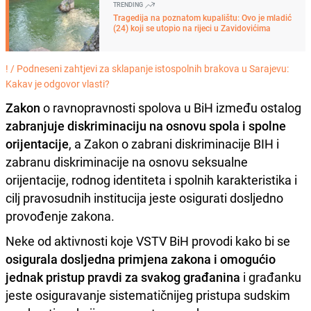
TRENDING
Tragedija na poznatom kupalištu: Ovo je mladić
(24) koji se utopio na rijeci u Zavidovićima
! /
Podneseni zahtjevi za sklapanje istospolnih brakova u Sarajevu:
Kakav je odgovor vlasti?
Zakon
o ravnopravnosti spolova u BiH između ostalog
zabranjuje diskriminaciju na osnovu spola i spolne
orijentacije
, a Zakon o zabrani diskriminacije BIH i
zabranu diskriminacije na osnovu seksualne
orijentacije, rodnog identiteta i spolnih karakteristika i
cilj pravosudnih institucija jeste osigurati dosljedno
provođenje zakona.
Neke od aktivnosti koje VSTV BiH provodi kako bi se
osigurala dosljedna primjena zakona i omogućio
jednak pristup pravdi za svakog građanina
i građanku
jeste osiguravanje sistematičnijeg pristupa sudskim