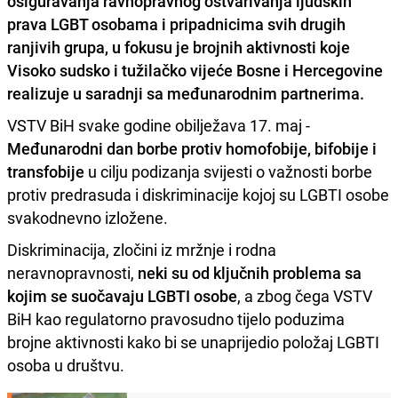
osiguravanja ravnopravnog ostvarivanja ljudskih
prava LGBT osobama i pripadnicima svih drugih
ranjivih grupa, u fokusu je brojnih aktivnosti koje
Visoko sudsko i tužilačko vijeće Bosne i Hercegovine
realizuje u saradnji sa međunarodnim partnerima.
VSTV BiH svake godine obilježava 17. maj -
Međunarodni dan borbe protiv homofobije, bifobije i
transfobije
u cilju podizanja svijesti o važnosti borbe
protiv predrasuda i diskriminacije kojoj su LGBTI osobe
svakodnevno izložene.
Diskriminacija, zločini iz mržnje i rodna
neravnopravnosti,
neki su od ključnih problema sa
kojim se suočavaju LGBTI osobe
, a zbog čega VSTV
BiH kao regulatorno pravosudno tijelo poduzima
brojne aktivnosti kako bi se unaprijedio položaj LGBTI
osoba u društvu.