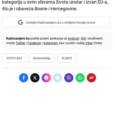
kategorija u svim sferama života unutar i izvan EU-a,
što je i obaveza Bosne i Hercegovine.
Dodajte Radiosarajevo.ba u omiljene Google izvore
Radiosarajevo.ba
pratite putem aplikacije za
Android
|
iOS
i društvenih
mreža
Twitter
|
Facebook
|
Instagram
, kao i putem našeg
Viber
Chata.
#VSTV BiH
#homofobija
#LGBTI