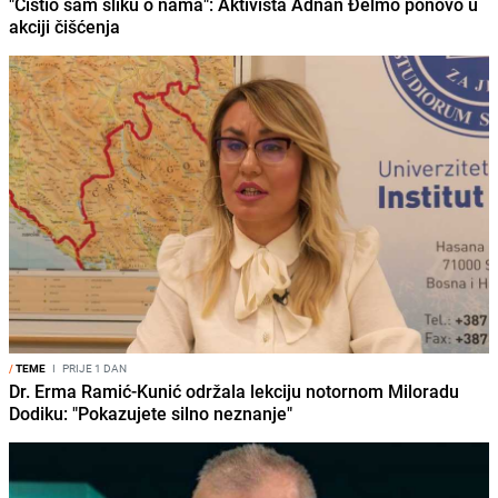
"Čistio sam sliku o nama": Aktivista Adnan Đelmo ponovo u
akciji čišćenja
/
TEME
I
PRIJE 1 DAN
Dr. Erma Ramić-Kunić održala lekciju notornom Miloradu
Dodiku: "Pokazujete silno neznanje"