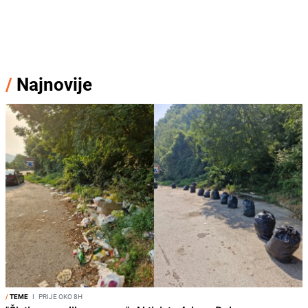
/
Najnovije
/
TEME
I
PRIJE OKO 8H