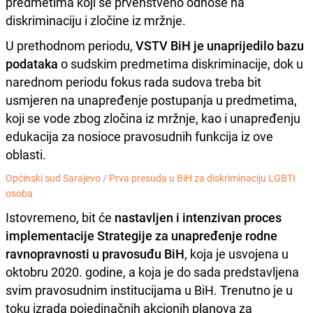
predmetima koji se prvenstveno odnose na
diskriminaciju i zločine iz mržnje.
U prethodnom periodu,
VSTV BiH je unaprijedilo bazu
podataka
o sudskim predmetima diskriminacije, dok u
narednom periodu fokus rada sudova treba bit
usmjeren na unapređenje postupanja u predmetima,
koji se vode zbog zločina iz mržnje, kao i unapređenju
edukacija za nosioce pravosudnih funkcija iz ove
oblasti.
Općinski sud Sarajevo /
Prva presuda u BiH za diskriminaciju LGBTI
osoba
Istovremeno, bit će
nastavljen i intenzivan proces
implementacije Strategije za unapređenje rodne
ravnopravnosti u pravosuđu BiH
, koja je usvojena u
oktobru 2020. godine, a koja je do sada predstavljena
svim pravosudnim institucijama u BiH. Trenutno je u
toku izrada pojedinačnih akcionih planova za