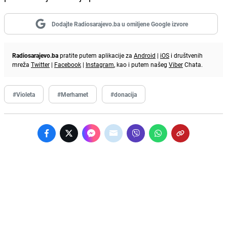
Dodajte Radiosarajevo.ba u omiljene Google izvore
Radiosarajevo.ba
pratite putem aplikacije za
Android
|
iOS
i društvenih
mreža
Twitter
|
Facebook
|
Instagram
, kao i putem našeg
Viber
Chata.
#Violeta
#Merhamet
#donacija