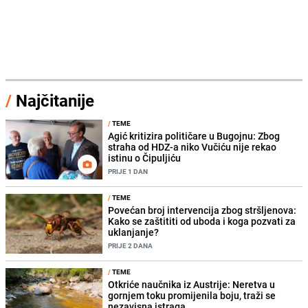
/
Najčitanije
/
TEME
Agić kritizira političare u Bugojnu: Zbog
straha od HDZ-a niko Vučiću nije rekao
istinu o Čipuljiću
PRIJE 1 DAN
/
TEME
Povećan broj intervencija zbog stršljenova:
Kako se zaštititi od uboda i koga pozvati za
uklanjanje?
PRIJE 2 DANA
/
TEME
Otkriće naučnika iz Austrije: Neretva u
gornjem toku promijenila boju, traži se
nezavisna istraga