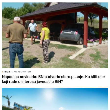
/
TEME
I
PRIJE OKO 15H
Napad na novinarku BN-a otvorio staro pitanje: Ko štiti one
koji rade u interesu javnosti u BiH?