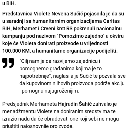
u BiH.
Predstavnica Violete
Nevena Sučić
pojasnila je da su
u saradnji sa humanitarnim organizacijama Caritas
BiH, Merhamet i Crveni krst RS pokrenuli nacionalnu
kampanju pod nazivom "Pomozimo zajedno" u okviru
koje će Violeta donirati proizvode u vrijednosti
100.000 KM
, a humanitarne organizacije podijeliti.
"Cilj nam je da razvijemo zajednicu i
pomognemo građanima kojima je to
najpotrebnije", naglasila je Sučić te pozvala sve
da kupovinom njihovih proizvoda podrže akciju
i pomognu najugroženijim.
Predsjednik Merhameta
Hajrudin Šahić
zahvalio je
menadžmentu Violete na doniranim sredstvima te
izrazio nadu da će obradovati one koji sebi ne mogu
priuštiti najosnovnije proizvode.