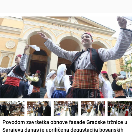
Povodom završetka obnove fasade Gradske tržnice u
Sarajevu danas je upriličena degustacija bosanskih