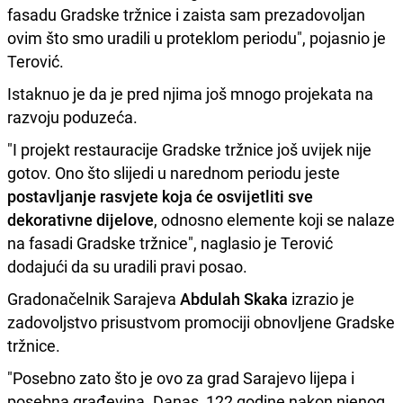
fasadu Gradske tržnice i zaista sam prezadovoljan
ovim što smo uradili u proteklom periodu", pojasnio je
Terović.
Istaknuo je da je pred njima još mnogo projekata na
razvoju poduzeća.
"I projekt restauracije Gradske tržnice još uvijek nije
gotov. Ono što slijedi u narednom periodu jeste
postavljanje rasvjete koja će osvijetliti sve
dekorativne dijelove
, odnosno elemente koji se nalaze
na fasadi Gradske tržnice", naglasio je Terović
dodajući da su uradili pravi posao.
Gradonačelnik Sarajeva
Abdulah Skaka
izrazio je
zadovoljstvo prisustvom promociji obnovljene Gradske
tržnice.
"Posebno zato što je ovo za grad Sarajevo lijepa i
posebna građevina. Danas, 122 godine nakon njenog