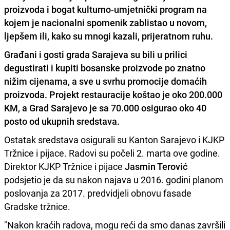
proizvoda i bogat kulturno-umjetnički program na
kojem je nacionalni spomenik zablistao u novom,
ljepšem ili, kako su mnogi kazali, prijeratnom ruhu.
Građani i gosti grada Sarajeva su bili u prilici
degustirati i kupiti bosanske proizvode
po znatno
nižim cijenama, a sve u svrhu promocije domaćih
proizvoda. Projekt restauracije koštao je oko 200.000
KM, a Grad Sarajevo je sa 70.000 osigurao oko 40
posto od ukupnih sredstava.
Ostatak sredstava osigurali su Kanton Sarajevo i KJKP
Tržnice i pijace. Radovi su počeli 2. marta ove godine.
Direktor KJKP Tržnice i pijace
Jasmin Terović
podsjetio je da su nakon najava u 2016. godini planom
poslovanja za 2017. predvidjeli obnovu fasade
Gradske tržnice.
"Nakon kraćih radova, mogu reći da smo danas završili