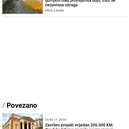
gornjem toku promijenila boju, traži se
nezavisna istraga
PRIJE 2 DANA
/
Povezano
24.05.17. 20:55
Završen projekt vrijedan 200.000 KM: