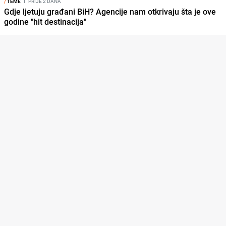
/
TEME
I
PRIJE 2 DANA
Gdje ljetuju građani BiH? Agencije nam otkrivaju šta je ove
godine "hit destinacija"