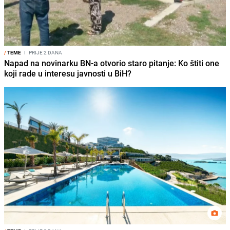
/
TEME
I
PRIJE 2 DANA
Napad na novinarku BN-a otvorio staro pitanje: Ko štiti one
koji rade u interesu javnosti u BiH?