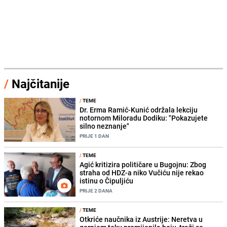
/
Najčitanije
/
TEME
Dr. Erma Ramić-Kunić održala lekciju
notornom Miloradu Dodiku: "Pokazujete
silno neznanje"
PRIJE 1 DAN
/
TEME
Agić kritizira političare u Bugojnu: Zbog
straha od HDZ-a niko Vučiću nije rekao
istinu o Čipuljiću
PRIJE 2 DANA
/
TEME
Otkriće naučnika iz Austrije: Neretva u