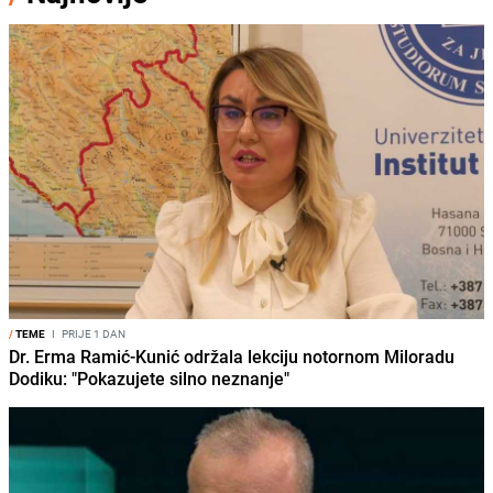
/
TEME
I
PRIJE 1 DAN
Dr. Erma Ramić-Kunić održala lekciju notornom Miloradu
Dodiku: "Pokazujete silno neznanje"