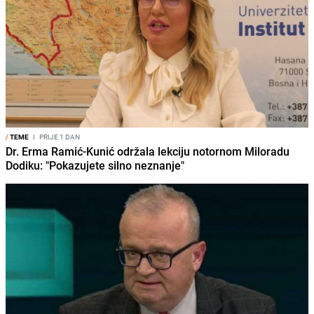
/
TEME
I
PRIJE 1 DAN
Dr. Erma Ramić-Kunić održala lekciju notornom Miloradu
Dodiku: "Pokazujete silno neznanje"