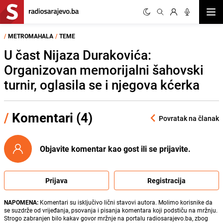
Otvor
/
METROMAHALA
/
TEME
U čast Nijaza Durakovića:
Organizovan memorijalni šahovski
turnir, oglasila se i njegova kćerka
/
Komentari (4)
Povratak na članak
Objavite komentar kao gost ili se prijavite.
Prijava
Registracija
NAPOMENA:
Komentari su isključivo lični stavovi autora. Molimo korisnike da
se suzdrže od vrijeđanja, psovanja i pisanja komentara koji podstiču na mržnju.
Strogo zabranjen bilo kakav govor mržnje na portalu radiosarajevo.ba, zbog