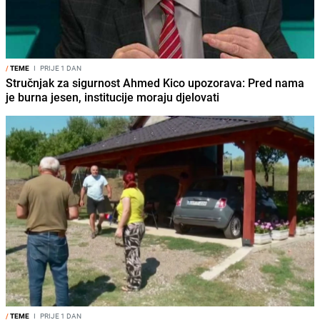
/
TEME
I
PRIJE 1 DAN
Stručnjak za sigurnost Ahmed Kico upozorava: Pred nama
je burna jesen, institucije moraju djelovati
/
TEME
I
PRIJE 1 DAN