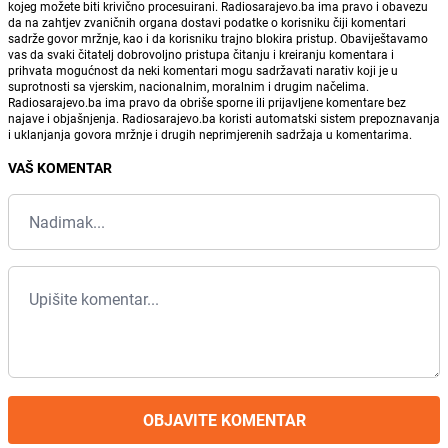
kojeg možete biti krivično procesuirani. Radiosarajevo.ba ima pravo i obavezu
da na zahtjev zvaničnih organa dostavi podatke o korisniku čiji komentari
sadrže govor mržnje, kao i da korisniku trajno blokira pristup. Obaviještavamo
vas da svaki čitatelj dobrovoljno pristupa čitanju i kreiranju komentara i
prihvata mogućnost da neki komentari mogu sadržavati narativ koji je u
suprotnosti sa vjerskim, nacionalnim, moralnim i drugim načelima.
Radiosarajevo.ba ima pravo da obriše sporne ili prijavljene komentare bez
najave i objašnjenja. Radiosarajevo.ba koristi automatski sistem prepoznavanja
i uklanjanja govora mržnje i drugih neprimjerenih sadržaja u komentarima.
VAŠ KOMENTAR
OBJAVITE KOMENTAR