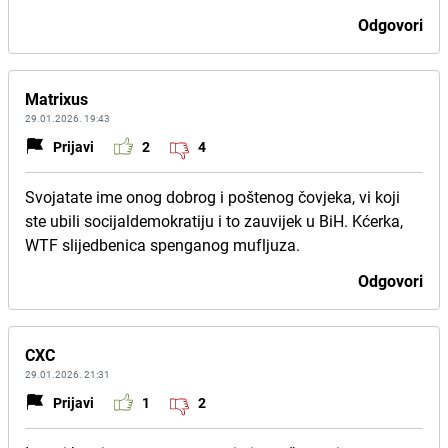
Odgovori
Matrixus
29.01.2026. 19:43
Prijavi
2
4
Svojatate ime onog dobrog i poštenog čovjeka, vi koji
ste ubili socijaldemokratiju i to zauvijek u BiH. Kćerka,
WTF slijedbenica spenganog mufljuza.
Odgovori
CXC
29.01.2026. 21:31
Prijavi
1
2