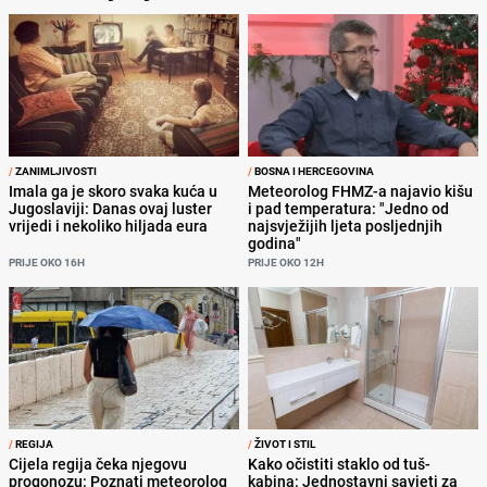
/
ZANIMLJIVOSTI
/
BOSNA I HERCEGOVINA
Imala ga je skoro svaka kuća u
Meteorolog FHMZ-a najavio kišu
Jugoslaviji: Danas ovaj luster
i pad temperatura: "Jedno od
vrijedi i nekoliko hiljada eura
najsvježijih ljeta posljednjih
godina"
PRIJE OKO 16H
PRIJE OKO 12H
/
REGIJA
/
ŽIVOT I STIL
Cijela regija čeka njegovu
Kako očistiti staklo od tuš-
progonozu: Poznati meteorolog
kabina: Jednostavni savjeti za