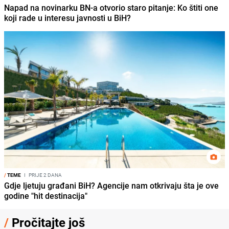
Napad na novinarku BN-a otvorio staro pitanje: Ko štiti one
koji rade u interesu javnosti u BiH?
/
TEME
I
PRIJE 2 DANA
Gdje ljetuju građani BiH? Agencije nam otkrivaju šta je ove
godine "hit destinacija"
/
Pročitajte još