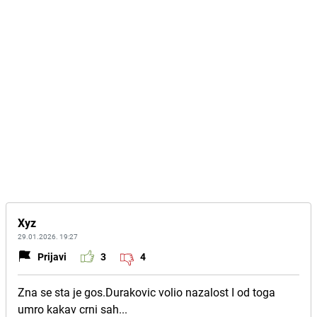
Xyz
29.01.2026. 19:27
Prijavi
3
4
Zna se sta je gos.Durakovic volio nazalost I od toga
umro kakav crni sah...