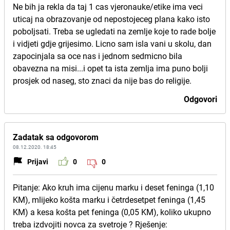
Ne bih ja rekla da taj 1 cas vjeronauke/etike ima veci
uticaj na obrazovanje od nepostojeceg plana kako isto
poboljsati. Treba se ugledati na zemlje koje to rade bolje
i vidjeti gdje grijesimo. Licno sam isla vani u skolu, dan
zapocinjala sa oce nas i jednom sedmicno bila
obavezna na misi...i opet ta ista zemlja ima puno bolji
prosjek od naseg, sto znaci da nije bas do religije.
Odgovori
Zadatak sa odgovorom
08.12.2020. 18:45
Prijavi
0
0
Pitanje: Ako kruh ima cijenu marku i deset feninga (1,10
KM), mlijeko košta marku i četrdesetpet feninga (1,45
KM) a kesa košta pet feninga (0,05 KM), koliko ukupno
treba izdvojiti novca za svetroje ? Rješenje: