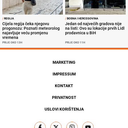
/
REGIJA
/
BOSNA I HERCEGOVINA
Cijela regija čeka njegovu
Jedan od najvećih gradova nije
progonozu: Poznati meteorolog
na listi: Ovo su lokacije prvih Lidl
najavljuje veću promjenu
prodavnica u BiH
vremena
PRIJE OKO 13H
PRIJE OKO 11H
MARKETING
IMPRESSUM
KONTAKT
PRIVATNOST
USLOVI KORIŠTENJA