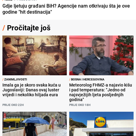
Gdje ljetuju građani BiH? Agencije nam otkrivaju šta je ove
godine "hit destinacija"
/
Pročitajte još
/
ZANIMLJIVOSTI
/
BOSNA I HERCEGOVINA
Imala ga je skoro svaka kuća u
Meteorolog FHMZ-a najavio kišu
Jugoslaviji: Danas ovaj luster
i pad temperatura: "Jedno od
vrijedi i nekoliko hiljada eura
najsvježijih ljeta posljednjih
godina"
PRIJE OKO 22H
PRIJE OKO 18H