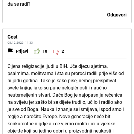
da se radi?
Odgovori
Gost
08.12.2020. 11:33
Prijavi
18
2
Cijena religizacije ljudi u BiH. Uče djecu ajetima,
psalmima, molitvama i šta su proroci radili prije više od
hiljadu godina. Tako je kako piše, nemoj preispitivati
svete knjige iako su pune nelogičnosti i naučno
neutemeljenih stvari. Daće Bog je najopasnija rečenica
na svijetu jer zašto bi se dijete trudilo, učilo i radilo ako
je sve od Boga. Nauka i znanje se ismijava, ispod smo i
regije a naročito Evrope. Nove generacije neće biti
konkurentne nigdje ali će vjerno moliti i ići u vjerske
objekte koji su jedino dobri u proizvodnji neukosti i