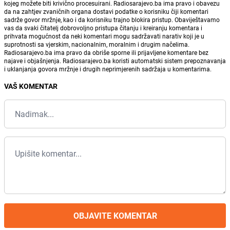
kojeg možete biti krivično procesuirani. Radiosarajevo.ba ima pravo i obavezu
da na zahtjev zvaničnih organa dostavi podatke o korisniku čiji komentari
sadrže govor mržnje, kao i da korisniku trajno blokira pristup. Obaviještavamo
vas da svaki čitatelj dobrovoljno pristupa čitanju i kreiranju komentara i
prihvata mogućnost da neki komentari mogu sadržavati narativ koji je u
suprotnosti sa vjerskim, nacionalnim, moralnim i drugim načelima.
Radiosarajevo.ba ima pravo da obriše sporne ili prijavljene komentare bez
najave i objašnjenja. Radiosarajevo.ba koristi automatski sistem prepoznavanja
i uklanjanja govora mržnje i drugih neprimjerenih sadržaja u komentarima.
VAŠ KOMENTAR
OBJAVITE KOMENTAR