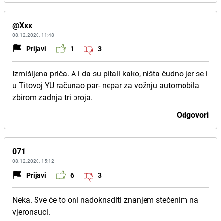
@Xxx
08.12.2020. 11:48
Prijavi
1
3
Izmišljena priča. A i da su pitali kako, ništa čudno jer se i
u Titovoj YU računao par- nepar za vožnju automobila
zbirom zadnja tri broja.
Odgovori
071
08.12.2020. 15:12
Prijavi
6
3
Neka. Sve će to oni nadoknaditi znanjem stečenim na
vjeronauci.