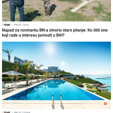
/
TEME
I
PRIJE 1 DAN
Napad na novinarku BN-a otvorio staro pitanje: Ko štiti one
koji rade u interesu javnosti u BiH?
/
TEME
I
PRIJE 2 DANA