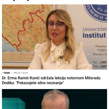
/
TEME
I
PRIJE 1 DAN
Dr. Erma Ramić-Kunić održala lekciju notornom Miloradu
Dodiku: "Pokazujete silno neznanje"