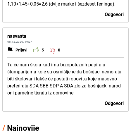
1,10+1,45+0,05=2,6 (dvije marke i šezdeset feninga).
Odgovori
nasvasta
08.12.2020. 19:27
Prijavi
5
0
Ta će nam škola kad ima brzopoteznih papira u
štamparijama koje su osmišljene da bošnjaci nemoraju
biti školovani lakše će postati robovi ,a koje masovno
preferiraju SDA SBB SDP A SDA zlo za bošnjaćki narod
oni pametne tjeraju iz domovine.
Odgovori
/
Najnovije