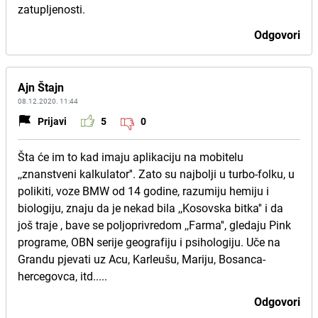
zatupljenosti.
Odgovori
Ajn Štajn
08.12.2020. 11:44
Prijavi
5
0
Šta će im to kad imaju aplikaciju na mobitelu
,,znanstveni kalkulator''. Zato su najbolji u turbo-folku, u
polikiti, voze BMW od 14 godine, razumiju hemiju i
biologiju, znaju da je nekad bila ,,Kosovska bitka'' i da
još traje , bave se poljoprivredom ,,Farma'', gledaju Pink
programe, OBN serije geografiju i psihologiju. Uče na
Grandu pjevati uz Acu, Karleušu, Mariju, Bosanca-
hercegovca, itd.....
Odgovori