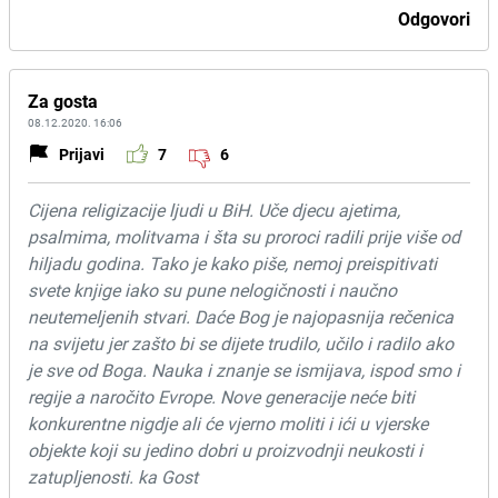
Odgovori
Za gosta
08.12.2020. 16:06
Prijavi
7
6
Cijena religizacije ljudi u BiH. Uče djecu ajetima,
psalmima, molitvama i šta su proroci radili prije više od
hiljadu godina. Tako je kako piše, nemoj preispitivati
svete knjige iako su pune nelogičnosti i naučno
neutemeljenih stvari. Daće Bog je najopasnija rečenica
na svijetu jer zašto bi se dijete trudilo, učilo i radilo ako
je sve od Boga. Nauka i znanje se ismijava, ispod smo i
regije a naročito Evrope. Nove generacije neće biti
konkurentne nigdje ali će vjerno moliti i ići u vjerske
objekte koji su jedino dobri u proizvodnji neukosti i
zatupljenosti. ka Gost