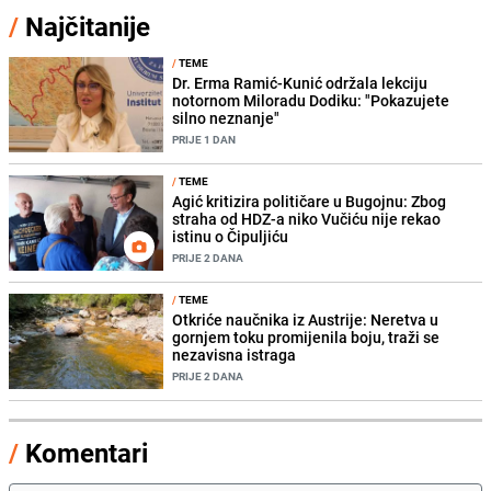
/
Najčitanije
/
TEME
Dr. Erma Ramić-Kunić održala lekciju
notornom Miloradu Dodiku: "Pokazujete
silno neznanje"
PRIJE 1 DAN
/
TEME
Agić kritizira političare u Bugojnu: Zbog
straha od HDZ-a niko Vučiću nije rekao
istinu o Čipuljiću
PRIJE 2 DANA
/
TEME
Otkriće naučnika iz Austrije: Neretva u
gornjem toku promijenila boju, traži se
nezavisna istraga
PRIJE 2 DANA
/
Komentari