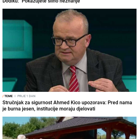
Dodiku: "Pokazujete silno neznanje"
/
TEME
I
PRIJE 1 DAN
Stručnjak za sigurnost Ahmed Kico upozorava: Pred nama
je burna jesen, institucije moraju djelovati