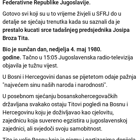
Federativne
Republike Jugoslavije.
Gotovo svi koji su u to vrijeme živjeli u SFRJ do u
detalje se sjećaju trenutka kada su saznali da je
prestalo kucati srce tadašnjeg predsjednika Josipa
Broza Tita.
Bio je sunčan dan, nedjelja 4. maj 1980.
godine.
Tačno u 15:05 Jugoslavenska radio-televizija
objavila je tužnu vijest.
U Bosni i Hercegovini danas se pijetetom odaje pažnja
"najvećem sinu naših naroda i narodnosti".
U posebnom sjećanju bosanskohercegovačkih
državljana svakako ostaju Titovi pogledi na Bosnu i
Hercegovinu koju je doživljavao kao cjelovitu,
zajednicu koja suvereno egzistira u jugoslavenskoj
zajednici, ali svjedoči svoju samobitnost.
Tito je volio Bosnu koja je njemu i partizanima donijela