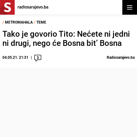
Otvor
/
METROMAHALA
/
TEME
Tako je govorio Tito: Nećete ni jedni
ni drugi, nego će Bosna bit’ Bosna
04.05.21. 21:31
Radiosarajevo.ba
3