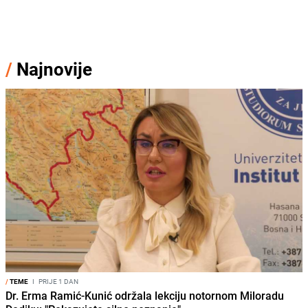
/
Najnovije
/
TEME
I
PRIJE 1 DAN
Dr. Erma Ramić-Kunić održala lekciju notornom Miloradu