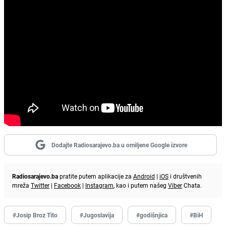
Dodajte Radiosarajevo.ba u omiljene Google izvore
Radiosarajevo.ba
pratite putem aplikacije za
Android
|
iOS
i društvenih
mreža
Twitter
|
Facebook
|
Instagram
, kao i putem našeg
Viber
Chata.
#Josip Broz Tito
#Jugoslavija
#godišnjica
#BiH